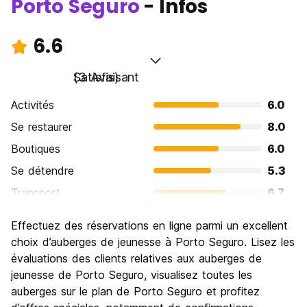
Porto Seguro
- Infos
6.6
Satisfaisant
(3 Avis)
Activités
6.0
Se restaurer
8.0
Boutiques
6.0
Se détendre
5.3
Transport
6.7
Visites touristiques
6.7
Effectuez des réservations en ligne parmi un excellent
Culture
6.7
choix d’auberges de jeunesse à Porto Seguro. Lisez les
Sortir le soir / faire la fête
évaluations des clients relatives aux auberges de
6.7
jeunesse de Porto Seguro, visualisez toutes les
Bonnes affaires
7.3
auberges sur le plan de Porto Seguro et profitez