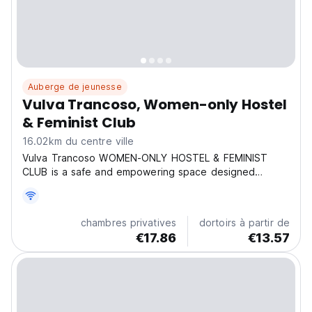
Auberge de jeunesse
Vulva Trancoso, Women-only Hostel
& Feminist Club
16.02km du centre ville
Vulva Trancoso WOMEN-ONLY HOSTEL & FEMINIST
CLUB is a safe and empowering space designed
exclusively for women travelers in the heart of
Trancoso. Here you are goddesses — welcome to the
Olimpo. We offer two internet providers, strong Wi-Fi
chambres privatives
dortoirs à partir de
throughout the...
€17.86
€13.57