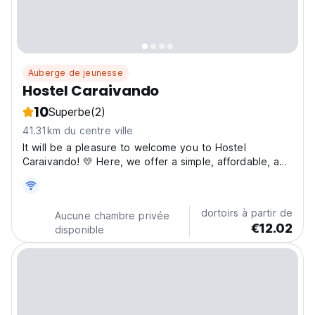
Auberge de jeunesse
Hostel Caraivando
10
Superbe
(2)
41.31km du centre ville
It will be a pleasure to welcome you to Hostel
Caraivando! 💛 Here, we offer a simple, affordable, and
welcoming way to experience the charming village of
Caraíva. We hope your stay is light, comfortable, and
full of great memories ✨ To ensure everyone’s well-
dortoirs à partir de
Aucune chambre privée
being,...
€12.02
disponible