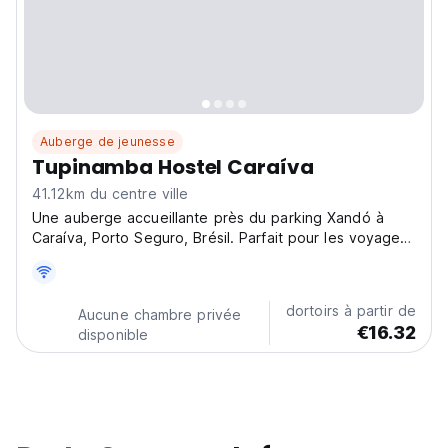
Auberge de jeunesse
Tupinamba Hostel Caraíva
41.12km du centre ville
Une auberge accueillante près du parking Xandó à
Caraíva, Porto Seguro, Brésil. Parfait pour les voyages
sociaux et l'exploration des plages à proximité dans
une ambiance relaxante. (Auto-translated from original
language)
dortoirs à partir de
Aucune chambre privée
€16.32
disponible