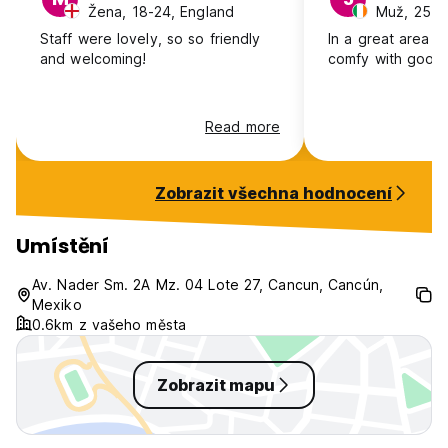
Žena, 18-24, England
Muž, 25-30
Staff were lovely, so so friendly
In a great area 
and welcoming!
comfy with good
Read more
Zobrazit všechna hodnocení
Umístění
Av. Nader Sm. 2A Mz. 04 Lote 27, Cancun, Cancún,
Mexiko
0.6km z vašeho města
Zobrazit mapu