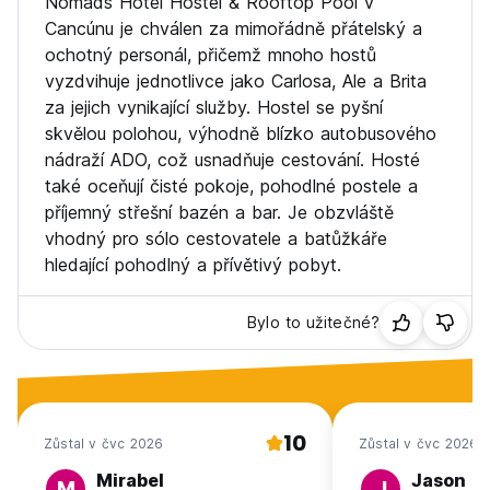
Nomads Hotel Hostel & Rooftop Pool v
Cancúnu je chválen za mimořádně přátelský a
ochotný personál, přičemž mnoho hostů
vyzdvihuje jednotlivce jako Carlosa, Ale a Brita
za jejich vynikající služby. Hostel se pyšní
skvělou polohou, výhodně blízko autobusového
nádraží ADO, což usnadňuje cestování. Hosté
také oceňují čisté pokoje, pohodlné postele a
příjemný střešní bazén a bar. Je obzvláště
vhodný pro sólo cestovatele a batůžkáře
hledající pohodlný a přívětivý pobyt.
Bylo to užitečné?
10
Zůstal v čvc 2026
Zůstal v čvc 2026
Mirabel
Jason
M
J