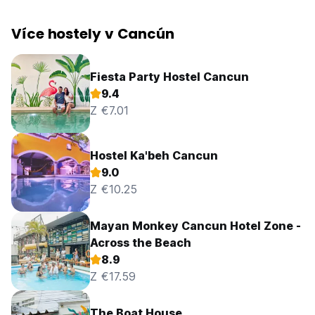
Více hostely v Cancún
Fiesta Party Hostel Cancun
9.4
Z €7.01
Hostel Ka'beh Cancun
9.0
Z €10.25
Mayan Monkey Cancun Hotel Zone -
Across the Beach
8.9
Z €17.59
The Boat House