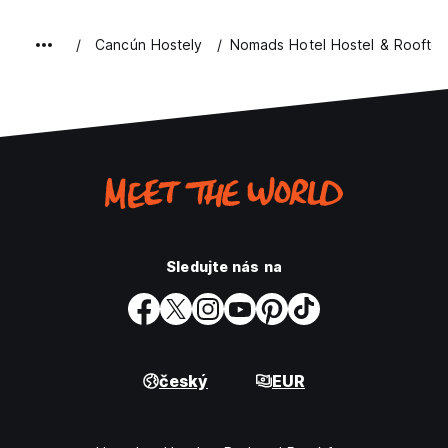
Cancún Hostely
Nomads Hotel Hostel & Rooftop
Sledujte nás na
český
EUR