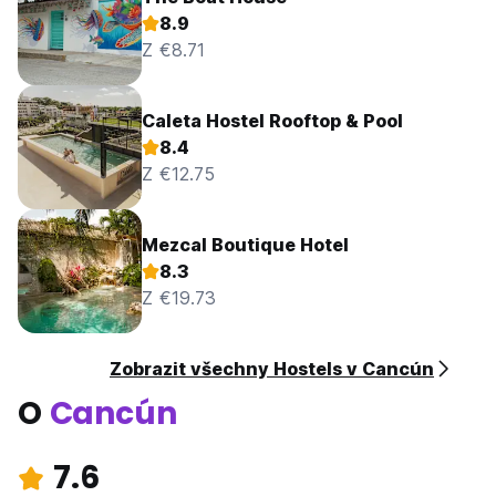
8.9
Z €8.71
Caleta Hostel Rooftop & Pool
8.4
Z €12.75
Mezcal Boutique Hotel
8.3
Z €19.73
Zobrazit všechny Hostels v Cancún
O
Cancún
7.6