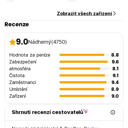
Zobrazit všech zařízení
Recenze
9.0
Nádherný
(4750)
Hodnota za peníze
8.8
Zabezpečení
9.6
atmosféra
8.1
Čistota
9.1
Zaměstnanci
9.4
Umístění
8.9
Zařízení
9.0
Shrnutí recenzí cestovatelů