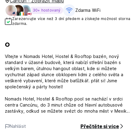
Cancún · Zobrazit mapu
Zdarma WiFi
30+ hostovaný
Zarezervujte více než 3 dní předem a získejte možnost storna
zdarma.
O
Vítejte v Nomads Hotel, Hostel & Rooftop bazén, nový
standard v úžasné budově, která nabízí střešní bazén s
velkým barem, útulnou hangout oblast, kde si můžete
vychutnat západ slunce obklopeni lidmi z celého světa a
veškeré vybavení, které může baťůžkář. přát si! Jsme
společenský a párty hostel!
Nomads Hotel, Hostel & Rooftop pool se nachází v srdci
centra Cancúnu, do 3 minut chůze od hlavní autobusové
zastávky, odkud se můžete svézt do mnoha měst v Mexiku.
Máme také nejlepší místní dopravní spojení 2 bloky odtud,
kde najdete 24hodinové autobusy, které vás spojí do
Přečtěte si více
Nahlásit
hotelové zóny, kde se nacházejí všechny naše bílé písečné
pláže a známý noční život v Cancúnu.