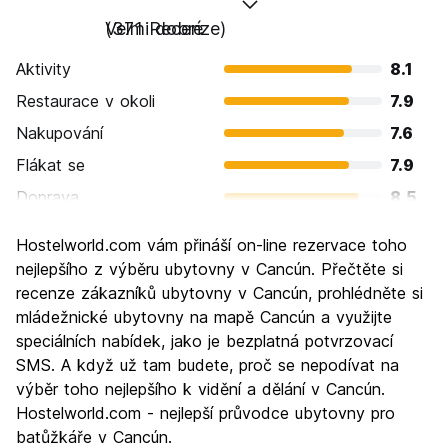
Velmi dobré
(371 Recenze)
Aktivity
8.1
Restaurace v okoli
7.9
Nakupování
7.6
Flákat se
7.9
Doprava
8.5
Prohlížení památek
7.1
Hostelworld.com vám přináší on-line rezervace toho
Kultura
6.4
nejlepšího z výběru ubytovny v Cancún. Přečtěte si
Noční život
recenze zákazníků ubytovny v Cancún, prohlédněte si
8.5
mládežnické ubytovny na mapě Cancún a využijte
Hodnota za peníze
6.7
speciálních nabídek, jako je bezplatná potvrzovací
SMS. A když už tam budete, proč se nepodívat na
výběr toho nejlepšího k vidění a dělání v Cancún.
Hostelworld.com - nejlepší průvodce ubytovny pro
batůžkáře v Cancún.