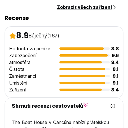
Zobrazit všech zařízení
Recenze
8.9
Báječný
(187)
Hodnota za peníze
8.8
Zabezpečení
9.6
atmosféra
8.4
Čistota
9.1
Zaměstnanci
9.1
Umístění
9.1
Zařízení
8.4
Shrnutí recenzí cestovatelů
The Boat House v Cancúnu nabízí přátelskou