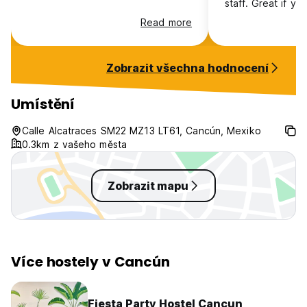
staff. Great if y
somewhere to rel
Read more
Zobrazit všechna hodnocení
Umístění
Calle Alcatraces SM22 MZ13 LT61, Cancún, Mexiko
0.3km z vašeho města
Zobrazit mapu
Více hostely v Cancún
Fiesta Party Hostel Cancun