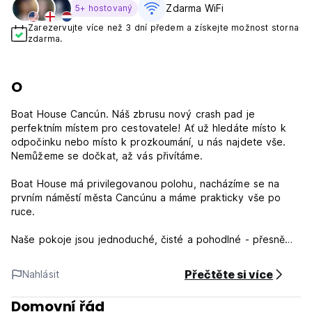
Zdarma WiFi
5+ hostovaný
Zarezervujte více než 3 dní předem a získejte možnost storna
zdarma.
O
Boat House Cancún. Náš zbrusu nový crash pad je
perfektním místem pro cestovatele! Ať už hledáte místo k
odpočinku nebo místo k prozkoumání, u nás najdete vše.
Nemůžeme se dočkat, až vás přivítáme.
Boat House má privilegovanou polohu, nacházíme se na
prvním náměstí města Cancúnu a máme prakticky vše po
ruce.
Naše pokoje jsou jednoduché, čisté a pohodlné - přesně
to, co potřebujete po dlouhém dni dobrodružství nebo na
pláži. Užijte si veškeré pohodlí domova a přitom jste blízko
Přečtěte si více
Nahlásit
ke všem atrakcím, které Cancún nabízí!
Domovní řád
The Boat House - Smluvní podmínky: