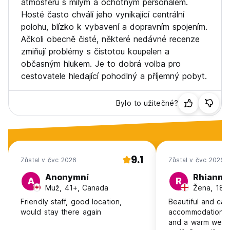
atmosféru s milým a ochotným personálem.
Hosté často chválí jeho vynikající centrální
polohu, blízko k vybavení a dopravním spojením.
Ačkoli obecně čisté, některé nedávné recenze
zmiňují problémy s čistotou koupelen a
občasným hlukem. Je to dobrá volba pro
cestovatele hledající pohodlný a příjemný pobyt.
Bylo to užitečné?
9.1
Zůstal v čvc 2026
Zůstal v čvc 2026
Anonymní
Rhianno
A
R
Muž, 41+, Canada
Žena, 18-
Friendly staff, good location,
Beautiful and cal
would stay there again
accommodation, w
and a warm welco