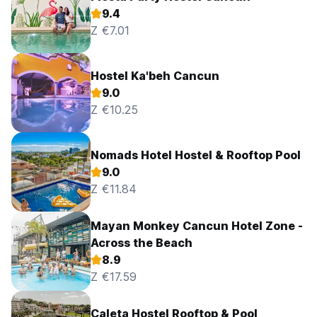
9.4
Z €7.01
Hostel Ka'beh Cancun
9.0
Z €10.25
Nomads Hotel Hostel & Rooftop Pool
9.0
Z €11.84
Mayan Monkey Cancun Hotel Zone -
Across the Beach
8.9
Z €17.59
Caleta Hostel Rooftop & Pool