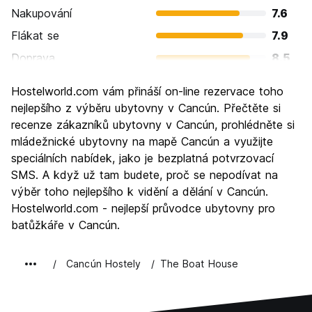
Nakupování
7.6
Flákat se
7.9
Doprava
8.5
Prohlížení památek
7.1
Hostelworld.com vám přináší on-line rezervace toho
Kultura
6.4
nejlepšího z výběru ubytovny v Cancún. Přečtěte si
Noční život
recenze zákazníků ubytovny v Cancún, prohlédněte si
8.5
mládežnické ubytovny na mapě Cancún a využijte
Hodnota za peníze
6.7
speciálních nabídek, jako je bezplatná potvrzovací
SMS. A když už tam budete, proč se nepodívat na
výběr toho nejlepšího k vidění a dělání v Cancún.
Hostelworld.com - nejlepší průvodce ubytovny pro
batůžkáře v Cancún.
Cancún Hostely
The Boat House