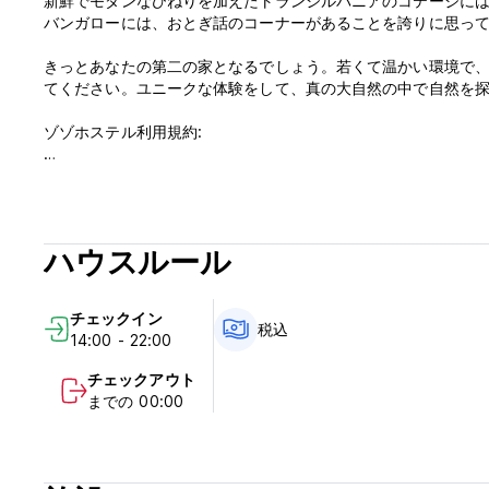
新鮮でモダンなひねりを加えたトランシルバニアのコテージに
バンガローには、おとぎ話のコーナーがあることを誇りに思っ
きっとあなたの第二の家となるでしょう。若くて温かい環境で
てください。ユニークな体験をして、真の大自然の中で自然を
ゾゾホステル利用規約:
ゲストは自分の電話番号 (WhatsApp) を当社の電子メール 
提供されない場合、当社はゲストの予約をキャンセルする権利
フロントはございませんので、セルフチェックインのメッセー
ハウスルール
キャンセルポリシー: 到着の48時間前まで。
チェックインは14:00～22:00までとなります。
チェックイン
10:00前にチェックアウトしてください。
税込
14:00 - 22:00
税金が含まれています。
チェックアウト
朝食込み。
までの 00:00
門限はありません。
子供に優しい。
到着時の支払い: 現金 (RON/EUR) (Auto-translated from origina