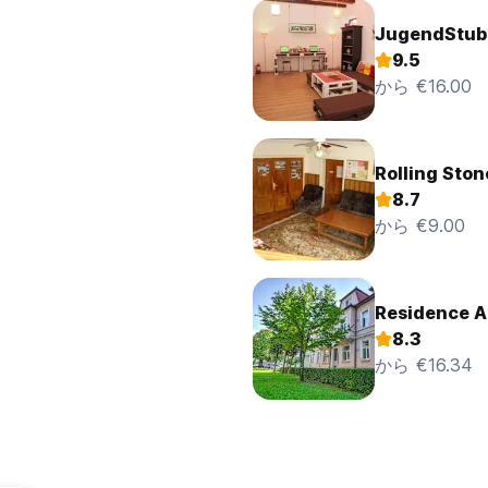
JugendStube
9.5
から €16.00
Rolling Ston
8.7
から €9.00
Residence 
8.3
から €16.34