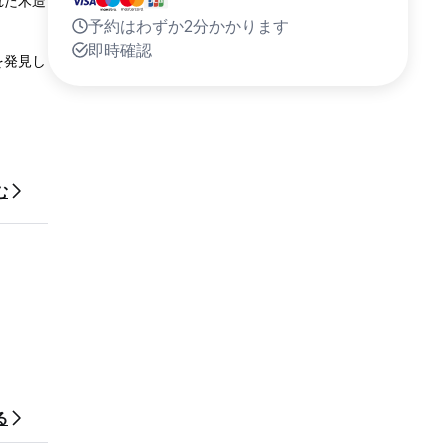
れた木造
予約はわずか2分かかります
即時確認
を発見し
む
る