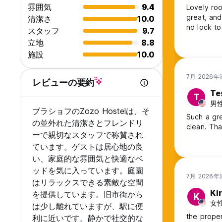
雰囲気
9.4
Lovely roo
great, and
清潔さ
10.0
no lock t
スタッフ
9.7
立地
8.8
施設
10.0
7月 2026
レビューの要約
Te
T
男性
ブラショフのZozo Hostelは、そ
Such a gre
の並外れた清潔さとフレンドリ
clean. Th
ーで親切なスタッフで称賛され
ています。ゲストは居心地の良
い、家庭的な雰囲気と快適なベ
ッドを気に入っています。庭園
7月 2026
はリラックスできる素敵な空間
Ki
を提供しています。旧市街から
K
女性
は少し離れていますが、駅に便
the prope
利に近いです。静かで社交的な