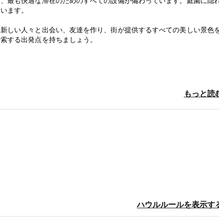
は、最も快適な滞在のためのすべての設備が備わっています。庭園に隠
ています。
、新しい人々と出会い、友達を作り、街が提供するすべての美しい景色
探索する出発点を持ちましょう。
アドレスに送信する必要があります。
を有します。
もっと読
ジがお客様に送信されます。
ハウルルールを表示す
l language)