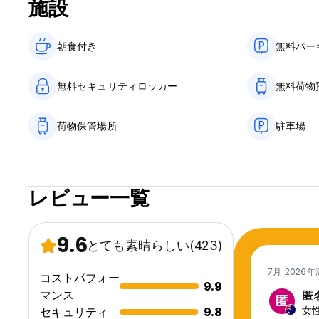
施設
朝食付き‎
無料パー
無料セキュリティロッカー
無料荷物
荷物保管場所
駐車場
レビュー一覧
9.6
とても素晴らしい
(423)
7月 2026
コストパフォー
9.9
マンス
匿
匿
女性,
セキュリティ
9.8