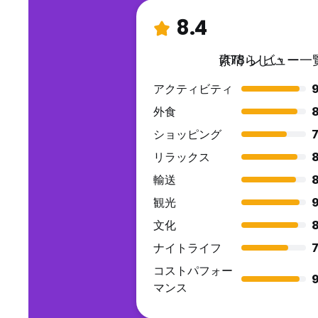
8.4
素晴らしい
(178 レビュー一
アクティビティ
9
外食
8
ショッピング
7
リラックス
8
輸送
観光
9
文化
ナイトライフ
7
コストパフォー
9
マンス