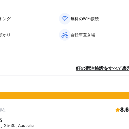
キング
無料のWiFi接続
預かり
自転車置き場
軒の宿泊施設をすべて表
8.6
年滞在
名
 25-30, Australia