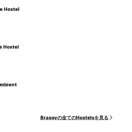
 Hostel
e Hostel
Ambient
Brasovの全てのHostelsを見る