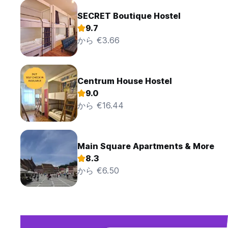
SECRET Boutique Hostel
9.7
から €3.66
Centrum House Hostel
9.0
から €16.44
Main Square Apartments & More
8.3
から €6.50