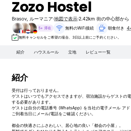
Zozo Hostel
Brasov
,
ルーマニア
地図で表示
2.42km 街の中心部から
無料のWiFi接続
朝食付き‎
5+ 滞在
無料キャンセルをご希望の場合、3日以上前にご予約ください。
紹介
ハウスルール
立地
レビュー一覧
紹介
受付は行っておりません。
ゲストはいつでもアクセスできますが、宿泊施設からゲストの電
する必要があります。
ゲストは自分の電話番号 (WhatsApp) を当社の電子メール 
ご到着当日にメール/電話をご確認ください。
都会の快適さにふさわしい、居心地の良い「都会の小屋」。