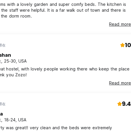
ms with a lovely garden and super comfy beds. The kitchen is
 the staff were helpful. It is a far walk out of town and there is
o the dorm room.
Read more
10
年滞在
shan
, 25-30, USA
at hostel, with lovely people working there who keep the place
ank you Zozo!
Read more
9.4
年滞在
ra
, 18-24, USA
rty was great!! very clean and the beds were extremely