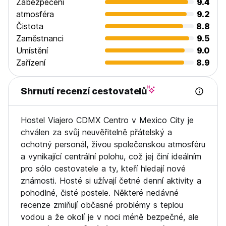
Zabezpečení
9.4
atmosféra
9.2
Čistota
8.8
Zaměstnanci
9.5
Umístění
9.0
Zařízení
8.9
Shrnutí recenzí cestovatelů
Hostel Viajero CDMX Centro v Mexico City je
chválen za svůj neuvěřitelně přátelský a
ochotný personál, živou společenskou atmosféru
a vynikající centrální polohu, což jej činí ideálním
pro sólo cestovatele a ty, kteří hledají nové
známosti. Hosté si užívají četné denní aktivity a
pohodlné, čisté postele. Některé nedávné
recenze zmiňují občasné problémy s teplou
vodou a že okolí je v noci méně bezpečné, ale