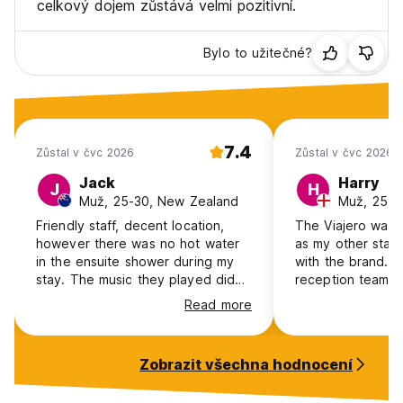
celkový dojem zůstává velmi pozitivní.
Bylo to užitečné?
7.4
Zůstal v čvc 2026
Zůstal v čvc 2026
Jack
Harry
J
H
Muž, 25-30, New Zealand
Muž, 25-3
Friendly staff, decent location,
The Viajero was a
however there was no hot water
as my other stay
in the ensuite shower during my
with the brand. 
stay. The music they played did
reception team ar
get a bit annoying when you
helpful and chille
Read more
wanted to just chill in bed or get
wanting a good v
an early night. Also the lockers
place. The city is
require you to bring your own
look forward to 
Zobrazit všechna hodnocení
lock.