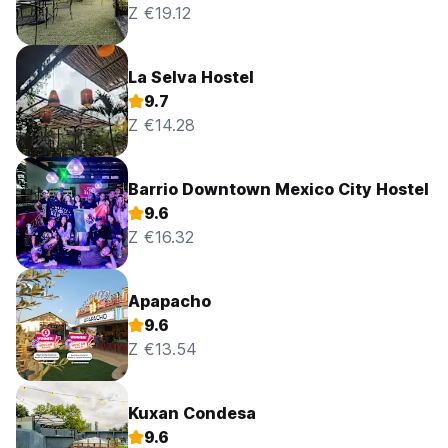
Z €19.12
La Selva Hostel
9.7
Z €14.28
Barrio Downtown Mexico City Hostel
9.6
Z €16.32
Apapacho
9.6
Z €13.54
Kuxan Condesa
9.6