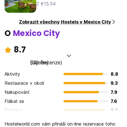
Z €13.54
Zobrazit všechny Hostels v Mexico City
O
Mexico City
8.7
Báječný
(30 Recenze)
Aktivity
8.8
Restaurace v okoli
9.3
Nakupování
7.9
Flákat se
7.6
Doprava
9.2
Prohlížení památek
9.1
Hostelworld.com vám přináší on-line rezervace toho