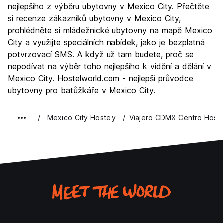
Kultura
9.7
nejlepšího z výběru ubytovny v Mexico City. Přečtěte
Noční život
si recenze zákazníků ubytovny v Mexico City,
8.1
prohlédněte si mládežnické ubytovny na mapě Mexico
Hodnota za peníze
9.1
City a využijte speciálních nabídek, jako je bezplatná
potvrzovací SMS. A když už tam budete, proč se
nepodívat na výběr toho nejlepšího k vidění a dělání v
Mexico City. Hostelworld.com - nejlepší průvodce
ubytovny pro batůžkáře v Mexico City.
Mexico City Hostely
Viajero CDMX Centro Hoste