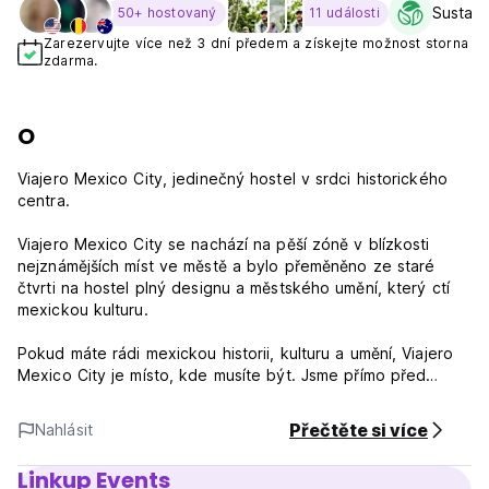
Sustaina
50+ hostovaný
11 události
Zarezervujte více než 3 dní předem a získejte možnost storna
zdarma.
O
Viajero Mexico City, jedinečný hostel v srdci historického
centra.
Viajero Mexico City se nachází na pěší zóně v blízkosti
nejznámějších míst ve městě a bylo přeměněno ze staré
čtvrti na hostel plný designu a městského umění, který ctí
mexickou kulturu.
Pokud máte rádi mexickou historii, kulturu a umění, Viajero
Mexico City je místo, kde musíte být. Jsme přímo před
starým Colegio de San Ildefonso. Jen pár kroků od hostelu
můžete navštívit Palacio de Bellas Artes, Zocalo, katedrálu,
Přečtěte si více
Nahlásit
Templo Mayor, park La Alameda a mnoho dalšího.
Linkup Events
Po dlouhém dni stráveném prohlídkou města na vás budeme