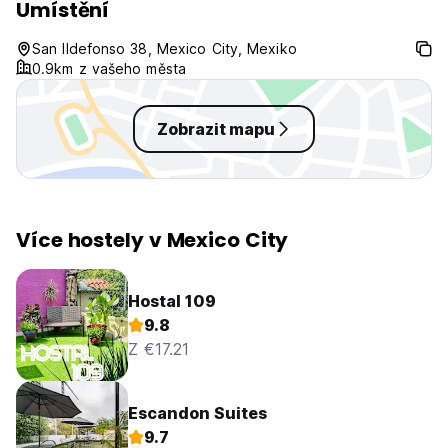
Umístění
San Ildefonso 38, Mexico City, Mexiko
0.9km z vašeho města
Zobrazit mapu
Více hostely v Mexico City
Hostal 109
9.8
Z €17.21
Escandon Suites
9.7