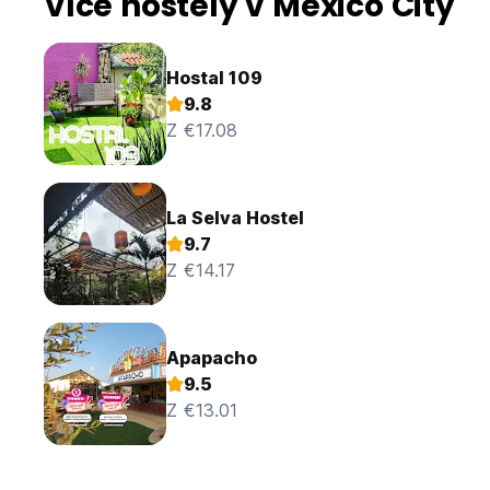
Více hostely v Mexico City
Hostal 109
9.8
Z €17.08
La Selva Hostel
9.7
Z €14.17
Apapacho
9.5
Z €13.01