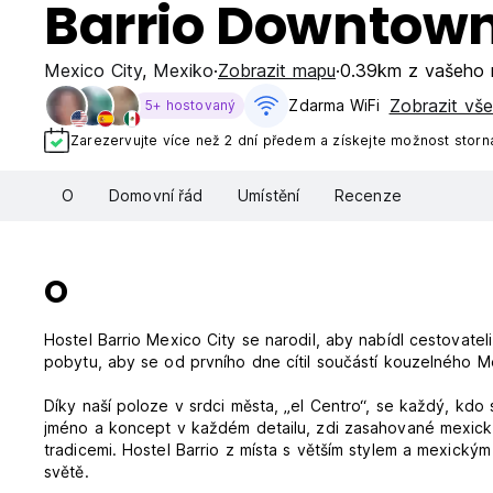
Barrio Downtown
Mexico City
,
Mexiko
Zobrazit mapu
0.39km z vašeho 
Zobrazit vše
Zdarma WiFi
5+ hostovaný
Zarezervujte více než 2 dní předem a získejte možnost storn
O
Domovní řád
Umístění
Recenze
O
Hostel Barrio Mexico City se narodil, aby nabídl cestovatel
pobytu, aby se od prvního dne cítil součástí kouzelného Me
Díky naší poloze v srdci města, „el Centro“, se každý, kdo 
jméno a koncept v každém detailu, zdi zasahované mexickými
tradicemi. Hostel Barrio z místa s větším stylem a mexickým
světě.