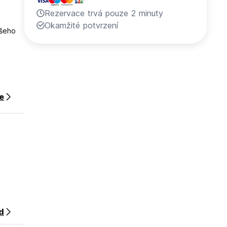
Rezervace trvá pouze 2 minuty
Okamžité potvrzení
ašeho
ce
podle
hotelu,
d
atku