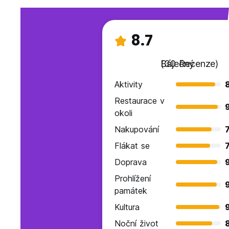
8.7
Báječný
(30 Recenze)
Aktivity
Restaurace v
okoli
Nakupování
7
Flákat se
7
Doprava
Prohlížení
9
památek
Kultura
Noční život
8