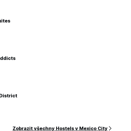
ites
ddicts
istrict
Zobrazit všechny Hostels v Mexico City