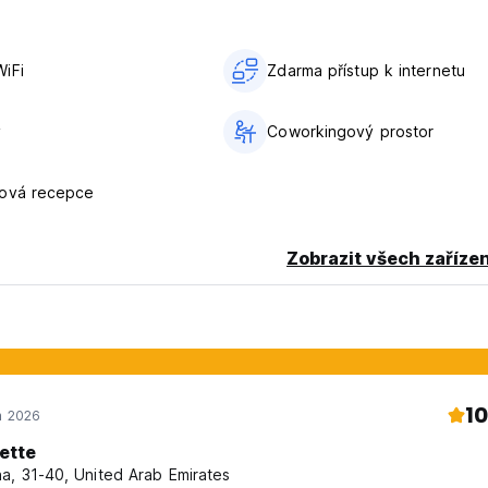
dované služby. (Auto-translated from original language)
iFi
Zdarma přístup k internetu
y
Coworkingový prostor
nová recepce
Zobrazit všech zařízen
10
n 2026
zette
a, 31-40, United Arab Emirates