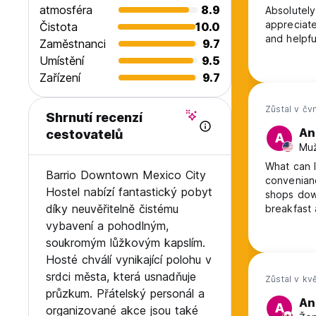
atmosféra
8.9
Absolutely
appreciate
Čistota
10.0
and helpfu
Zaměstnanci
9.7
Umístění
9.5
Zařízení
9.7
Zůstal v čv
Shrnutí recenzí
An
cestovatelů
A
Muž
What can I
Barrio Downtown Mexico City
convenianc
Hostel nabízí fantastický pobyt
shops down
díky neuvěřitelně čistému
breakfast at night. Staff was nice, th
never did
vybavení a pohodlným,
plenty of 
soukromým lůžkovým kapslím.
to the roo
Hosté chválí vynikající polohu v
srdci města, která usnadňuje
Zůstal v kv
průzkum. Přátelský personál a
An
A
organizované akce jsou také