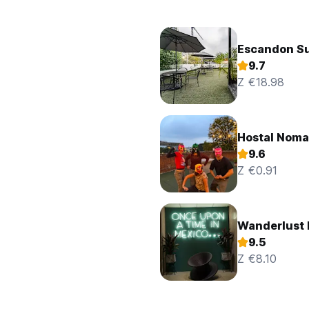
Escandon Su
9.7
Z €18.98
Hostal Noma
9.6
Z €0.91
Wanderlust D
9.5
Z €8.10