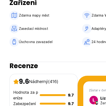
Zařízení
10. Poskytnuté osobní údaje budou použity pouze pro poža
Zdarma mapy měst
Zdarma W
Zasedací místnost
Adaptér
Úschovna zavazadel
24 hodi
Recenze
9.6
Nádherný
(416)
Zůstal v čv
Hodnota za p
9.7
eníze
Li
L
Žen
Zabezpečení
9.7