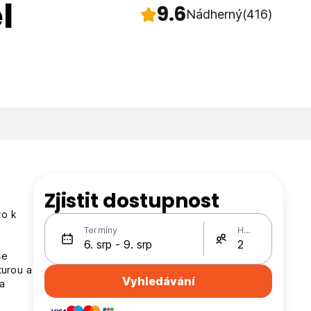
l
9.6
Nádherný
(416)
Zjistit dostupnost
to k
Termíny
Hosté
še
turou a
Vyhledávání
na