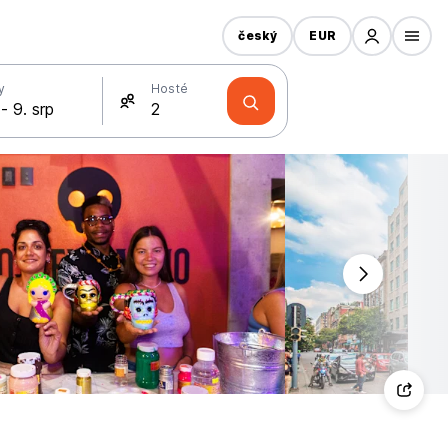
český
EUR
y
Hosté