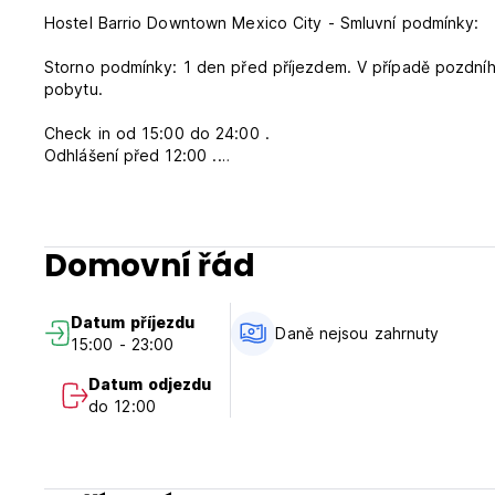
Hostel Barrio Downtown Mexico City - Smluvní podmínky:
Storno podmínky: 1 den před příjezdem. V případě pozdní
pobytu.
Check in od 15:00 do 24:00 .
Odhlášení před 12:00 .
24 hodinová recepce.
01. Sazby jsou vyjádřeny v mexických pesos (MXN), podléhaj
Domovní řád
oficiálních mexických předpisů v závislosti na termínu poby
02. Ceny závisí na dostupnosti.
03. Maximální kapacita osob bude záviset na typu rezerv
Datum příjezdu
04. Údaje uvedené na vaší kreditní kartě slouží pouze jako
Daně nejsou zahrnuty
15:00 - 23:00
buď stejnou kreditní kartou, v hotovosti nebo jakoukoli jin
05. Hostel nepřijímá platby v cizí měně v hotovosti, včetn
Datum odjezdu
06. Pouze dospělí
do 12:00
07. Hostel je 100% bez tabákového kouře a / nebo derivát
08. Domácí zvířata nejsou povolena.
09. Včasný check-in (před 15:00) a pozdní check-out (po 1
před nebo po hotelem stanovených časech check-in a che