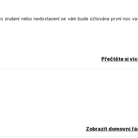
ho zrušení nebo nedostavení se vám bude účtována první noc v
Přečtěte si ví
í 16 % plus 3,5 % daní. Daně jsou informativní a mohou se lišit 
tu.
ovaného pokoje.
 záruka vaší rezervace, platbu je možné provést při příjezdu do 
ou kartou, jako jsou: Visa, Master Card nebo American Express.
ě amerických dolarů (USD).
ů.
Zobrazit domovní řá
2:00) v závislosti na dostupnosti, s akceptací dodatečného popl
ck-out.