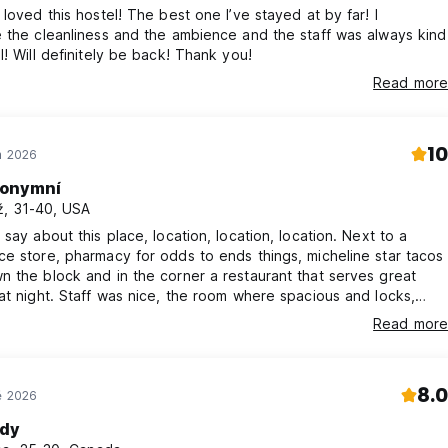
 loved this hostel! The best one I’ve stayed at by far! I
 the cleanliness and the ambience and the staff was always kind
l! Will definitely be back! Thank you!
Read more
10
n 2026
onymní
, 31-40, USA
 say about this place, location, location, location. Next to a
e store, pharmacy for odds to ends things, micheline star tacos
 the block and in the corner a restaurant that serves great
e room where spacious and locks,
 i feel someone would go in. Bathrooms where always clean,
Read more
toilet paper. Moments i needed to take a call i would just climb
ftop, and big tvs on the 3rd floor for world cup games.
8.0
ě 2026
dy