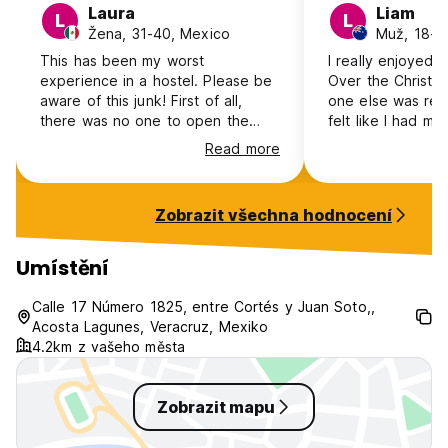
Laura
Liam
L
L
Žena, 31-40, Mexico
Muž, 18-2
This has been my worst
I really enjoyed 
experience in a hostel. Please be
Over the Christma
aware of this junk! First of all,
one else was real
there was no one to open the
felt like I had m
door for us. We came back later
different country
Read more
and a client opened the door for
30-40 minute wal
us, no employees whatsoever.
there are plenty 
The floor was flooded, walls full of
busses that go a
Zobrazit všechna hodnocení
humidity. The owner was trying to
in process but I 
control everything from Canada!
to see what this p
He wanted to charge us more
the future. Tade
Umístění
than what we accorded. We
helpful and frien
literally escaped from the horrible
again during my n
Calle 17 Número 1825, entre Cortés y Juan Soto,,
hole. Please don't waste your
Veracruz
Acosta Lagunes, Veracruz, Mexiko
time, moneyand energy here!!
4.2km z vašeho města
Zobrazit mapu