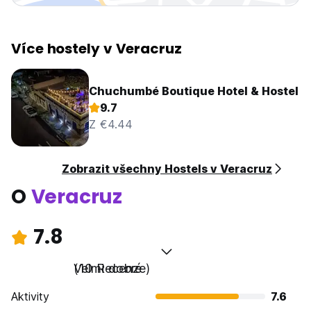
Více hostely v Veracruz
Chuchumbé Boutique Hotel & Hostel
9.7
Z €4.44
Zobrazit všechny Hostels v Veracruz
O
Veracruz
7.8
Velmi dobré
(10 Recenze)
Aktivity
7.6