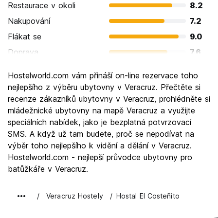
Restaurace v okoli
8.2
Nakupování
7.2
Flákat se
9.0
Doprava
7.6
Prohlížení památek
6.8
Hostelworld.com vám přináší on-line rezervace toho
Kultura
7.8
nejlepšího z výběru ubytovny v Veracruz. Přečtěte si
Noční život
recenze zákazníků ubytovny v Veracruz, prohlédněte si
8.8
mládežnické ubytovny na mapě Veracruz a využijte
Hodnota za peníze
7.4
speciálních nabídek, jako je bezplatná potvrzovací
SMS. A když už tam budete, proč se nepodívat na
výběr toho nejlepšího k vidění a dělání v Veracruz.
Hostelworld.com - nejlepší průvodce ubytovny pro
batůžkáře v Veracruz.
Veracruz Hostely
Hostal El Costeñito