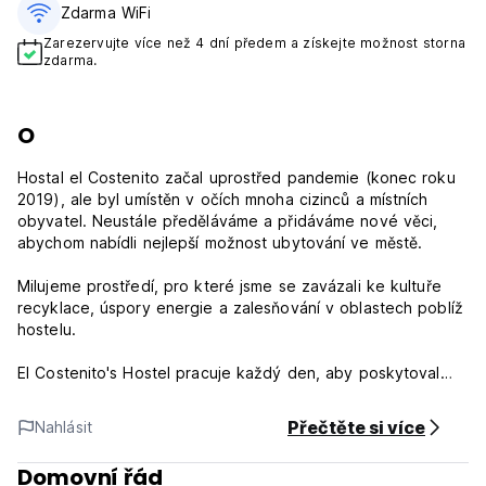
Zdarma WiFi
Zarezervujte více než 4 dní předem a získejte možnost storna
zdarma.
O
Hostal el Costenito začal uprostřed pandemie (konec roku
2019), ale byl umístěn v očích mnoha cizinců a místních
obyvatel. Neustále předěláváme a přidáváme nové věci,
abychom nabídli nejlepší možnost ubytování ve městě.
Milujeme prostředí, pro které jsme se zavázali ke kultuře
recyklace, úspory energie a zalesňování v oblastech poblíž
hostelu.
El Costenito's Hostel pracuje každý den, aby poskytoval
skvělé služby zákazníkům a neuvěřitelné ceny, aby proměnil
váš pobyt v nezapomenutelný zážitek.
Přečtěte si více
Nahlásit
Soriana's Supermarket je v další ulici od hostelu a tolik míst,
Domovní řád
kde si můžete vychutnat snídani, oběd nebo večeři. Pokud