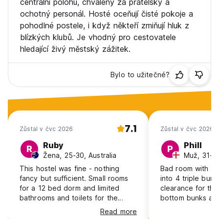
centrální polohu, chválený za přátelský a
ochotný personál. Hosté oceňují čisté pokoje a
pohodlné postele, i když někteří zmiňují hluk z
blízkých klubů. Je vhodný pro cestovatele
hledající živý městský zážitek.
Bylo to užitečné?
7.1
Zůstal v čvc 2026
Zůstal v čvc 2026
Ruby
Phill
R
P
Žena, 25-30, Australia
Muž, 31-4
This hostel was fine - nothing
Bad room with 1
fancy but sufficient. Small rooms
into 4 triple bun
for a 12 bed dorm and limited
clearance for the
bathrooms and toilets for the
bottom bunks ab
number of people sharing them,
which was the op
Read more
the door was quite squeaky so
comfortable. The