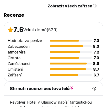
Zobrazit všech zařízení
Recenze
7.6
Velmi dobré
(529)
Hodnota za peníze
7.0
Zabezpečení
8.0
atmosféra
7.2
Čistota
7.0
Zaměstnanci
8.8
Umístění
8.7
Zařízení
6.7
Shrnutí recenzí cestovatelů
Revolver Hotel v Glasgow nabízí fantastickou