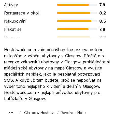
Aktivity
7.9
Restaurace v okoli
8.2
Nakupování
8.5
Flákat se
7.8
Doprava
8.2
Prohlížení památek
7.8
Hostelworld.com vám přináší on-line rezervace toho
Kultura
8.2
nejlepšího z výběru ubytovny v Glasgow. Přečtěte si
Noční život
recenze zákazníků ubytovny v Glasgow, prohlédněte si
8.1
mládežnické ubytovny na mapě Glasgow a využijte
Hodnota za peníze
7.7
speciálních nabídek, jako je bezplatná potvrzovací
SMS. A když už tam budete, proč se nepodívat na
výběr toho nejlepšího k vidění a dělání v Glasgow.
Hostelworld.com - nejlepší průvodce ubytovny pro
batůžkáře v Glasgow.
Glasgow Hostely
Revolver Hotel