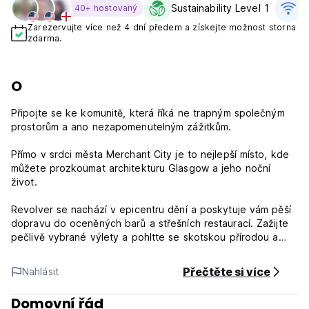
Sustainability Level 1
Z
40+ hostovaný
Zarezervujte více než 4 dní předem a získejte možnost storna
zdarma.
O
Připojte se ke komunitě, která říká ne trapným společným
prostorům a ano nezapomenutelným zážitkům.
Přímo v srdci města Merchant City je to nejlepší místo, kde
můžete prozkoumat architekturu Glasgow a jeho noční
život.
Revolver se nachází v epicentru dění a poskytuje vám pěší
dopravu do oceněných barů a střešních restaurací. Zažijte
pečlivě vybrané výlety a pohltte se skotskou přírodou a
dědictvím nebo sejděte z cesty a prozkoumejte město jako
místní obyvatelé.
Přečtěte si více
Nahlásit
Zásady a stav revolveru:
Domovní řád