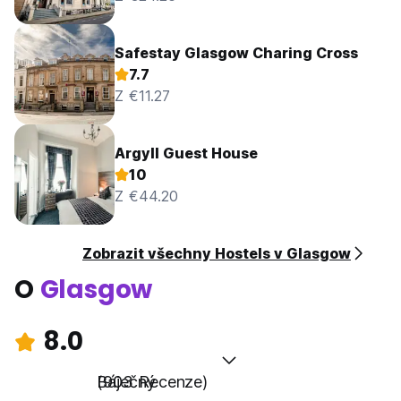
Safestay Glasgow Charing Cross
7.7
Z €11.27
Argyll Guest House
10
Z €44.20
Zobrazit všechny Hostels v Glasgow
O
Glasgow
8.0
Báječný
(903 Recenze)