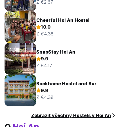
Z €2.67
Cheerful Hoi An Hostel
10.0
Z €4.38
SnapStay Hoi An
9.9
Z €4.17
Backhome Hostel and Bar
9.9
Z €4.38
Zobrazit všechny Hostels v Hoi An
O
Hoi An