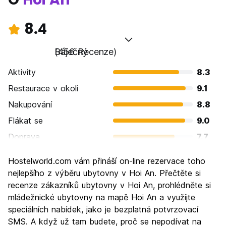
8.4
Báječný
(456 Recenze)
Aktivity
8.3
Restaurace v okoli
9.1
Nakupování
8.8
Flákat se
9.0
Doprava
7.7
Prohlížení památek
8.4
Hostelworld.com vám přináší on-line rezervace toho
Kultura
8.8
nejlepšího z výběru ubytovny v Hoi An. Přečtěte si
Noční život
recenze zákazníků ubytovny v Hoi An, prohlédněte si
7.0
mládežnické ubytovny na mapě Hoi An a využijte
Hodnota za peníze
8.4
speciálních nabídek, jako je bezplatná potvrzovací
SMS. A když už tam budete, proč se nepodívat na