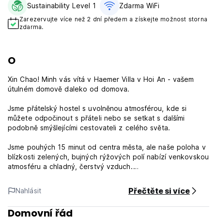
Sustainability Level 1
Zdarma WiFi
Zarezervujte více než 2 dní předem a získejte možnost storna
zdarma.
O
Xin Chao! Minh vás vítá v Haemer Villa v Hoi An - vašem
útulném domově daleko od domova.
Jsme přátelský hostel s uvolněnou atmosférou, kde si
můžete odpočinout s přáteli nebo se setkat s dalšími
podobně smýšlejícími cestovateli z celého světa.
Jsme pouhých 15 minut od centra města, ale naše poloha v
blízkosti zelených, bujných rýžových polí nabízí venkovskou
atmosféru a chladný, čerstvý vzduch.
Haemer Villa nabízí sdílené pokoje (6 osob/pokoj). S velmi
Přečtěte si více
Nahlásit
pohodlnými postelemi, bezpečnými skříňkami, klimatizací a
moderními koupelnami s teplou vodou. Ve všech pokojích a
Domovní řád
dalších prostorách hostelu je k dispozici bezplatné Wi-Fi.