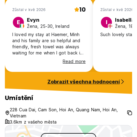
10
Zůstal v kvě 2026
Zůstal v kvě 2026
Evyn
Isabella
E
I
Žena, 25-30, Ireland
Žena, 18-
I loved my stay at Haemer, Minh
Such lovely staff!
and his family are so helpful and
friendly, fresh towel was always
waiting for me when I got back in
the afternoon, the space is
Read more
peaceful and quiet, most people
are working remotely in common
rooms so it’s definitely more of a
Zobrazit všechna hodnocení
chill vibe, the location was lovely,
a beautiful river with boats out
front and free bicycles if you want
Umístění
to venture into the town/oldtown
which only takes maybe 20
228 Cua Dai, Cam Son, Hoi An, Quang Nam, Hoi An,
minutes. If you’re mid 20s or older
Vietnam
it’s the perfect stay
3.6km z vašeho města