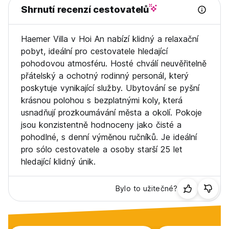
Shrnutí recenzí cestovatelů
noc
(3) Ceny za dětské postýlky a přistýlky nejsou zahrnuty v
celkové ceně a je nutné je uhradit zvlášť během pobytu
Haemer Villa v Hoi An nabízí klidný a relaxační
(4) Počet povolených přistýlek a dětských postýlek závisí
pobyt, ideální pro cestovatele hledající
na zvolené možnosti. Pro více informací prosím zaškrtněte
vybranou možnost.
pohodovou atmosféru. Hosté chválí neuvěřitelně
(5) Všechny dětské postýlky a přistýlky jsou k dispozici v
přátelský a ochotný rodinný personál, který
závislosti na dostupnosti.
poskytuje vynikající služby. Ubytování se pyšní
11. Domácí mazlíčci jsou povoleni na vyžádání.
krásnou polohou s bezplatnými koly, která
12. Provozní doba recepce: 24 hodin denně.
usnadňují prozkoumávání města a okolí. Pokoje
jsou konzistentně hodnoceny jako čisté a
pohodlné, s denní výměnou ručníků. Je ideální
pro sólo cestovatele a osoby starší 25 let
hledající klidný únik.
Bylo to užitečné?