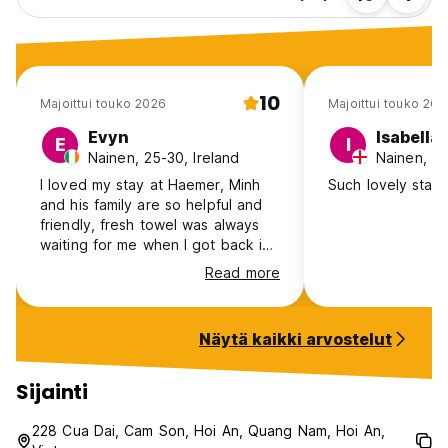
10
Majoittui touko 2026
Majoittui touko 202
Evyn
Isabella
E
I
Nainen, 25-30, Ireland
Nainen, 18
I loved my stay at Haemer, Minh
Such lovely staff!
and his family are so helpful and
friendly, fresh towel was always
waiting for me when I got back in
the afternoon, the space is
Read more
peaceful and quiet, most people
are working remotely in common
rooms so it’s definitely more of a
Näytä kaikki arvostelut
chill vibe, the location was lovely,
a beautiful river with boats out
front and free bicycles if you want
Sijainti
to venture into the town/oldtown
which only takes maybe 20
228 Cua Dai, Cam Son, Hoi An, Quang Nam, Hoi An,
minutes. If you’re mid 20s or older