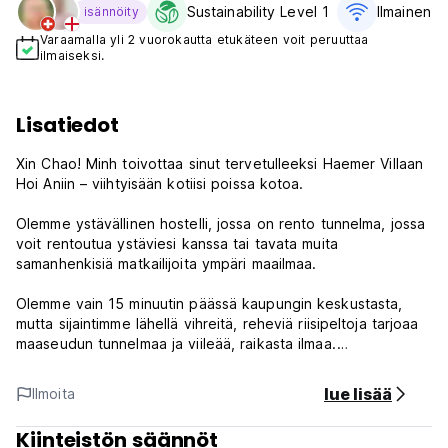
Sustainability Level 1
Ilmainen W
isännöity
Varaamalla yli 2 vuorokautta etukäteen voit peruuttaa
ilmaiseksi.
Lisatiedot
Xin Chao! Minh toivottaa sinut tervetulleeksi Haemer Villaan
Hoi Aniin – viihtyisään kotiisi poissa kotoa.
Olemme ystävällinen hostelli, jossa on rento tunnelma, jossa
voit rentoutua ystäviesi kanssa tai tavata muita
samanhenkisiä matkailijoita ympäri maailmaa.
Olemme vain 15 minuutin päässä kaupungin keskustasta,
mutta sijaintimme lähellä vihreitä, reheviä riisipeltoja tarjoaa
maaseudun tunnelmaa ja viileää, raikasta ilmaa.
Haemer Villassa on jaettuja makuusaleja (6 hengelle/huone).
lue lisää
Ilmoita
Niissä on erittäin mukavat sängyt, turvalliset kaapit,
ilmastointi ja modernit kylpyhuoneet lämminvesisuihkuilla.
Kiinteistön säännöt
Ilmainen Wi-Fi on käytettävissä kaikissa huoneissa ja muilla