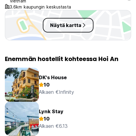
Vietnam
it’s the perfect stay
3.6km kaupungin keskustasta
Näytä kartta
Enemmän hostellit kohteessa Hoi An
DK's House
10
Alkaen €Infinity
Lynk Stay
10
Alkaen €6.13