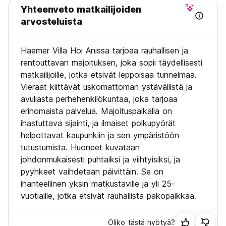
Yhteenveto matkailijoiden
henkilö per yö
(3) Vauvansänkyjen ja lisävuoteiden hinnat eivät sisälly
arvosteluista
kokonaishintaan, ja ne on maksettava erikseen oleskelun
aikana
Haemer Villa Hoi Anissa tarjoaa rauhallisen ja
(4) Sallittujen lisävuoteiden ja vauvansänkyjen määrä riippuu
valitsemastasi vaihtoehdosta. Tarkista valitsemasi vaihtoehto
rentouttavan majoituksen, joka sopii täydellisesti
saadaksesi lisätietoja.
matkailijoille, jotka etsivät leppoisaa tunnelmaa.
(5) Kaikki vauvansängyt ja lisävuoteet ovat saatavuuden
Vieraat kiittävät uskomattoman ystävällistä ja
mukaan.
avuliasta perhehenkilökuntaa, joka tarjoaa
11. Lemmikkieläimet ovat sallittuja pyynnöstä.
erinomaista palvelua. Majoituspaikalla on
12. Vastaanoton aukioloajat: 24 tuntia vuorokaudessa.
ihastuttava sijainti, ja ilmaiset polkupyörät
helpottavat kaupunkiin ja sen ympäristöön
tutustumista. Huoneet kuvataan
johdonmukaisesti puhtaiksi ja viihtyisiksi, ja
pyyhkeet vaihdetaan päivittäin. Se on
ihanteellinen yksin matkustaville ja yli 25-
vuotiaille, jotka etsivät rauhallista pakopaikkaa.
Oliko tästä hyötyä?