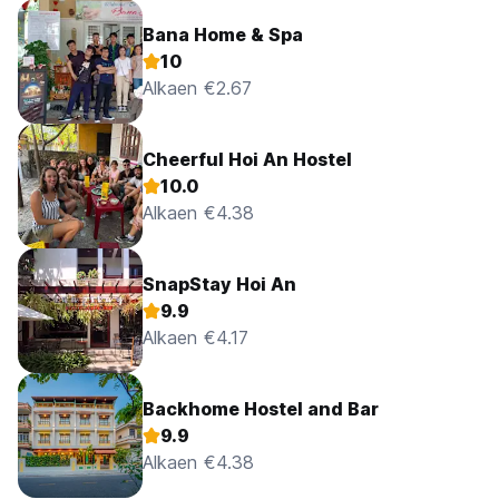
Bana Home & Spa
10
Alkaen €2.67
Cheerful Hoi An Hostel
10.0
Alkaen €4.38
SnapStay Hoi An
9.9
Alkaen €4.17
Backhome Hostel and Bar
9.9
Alkaen €4.38