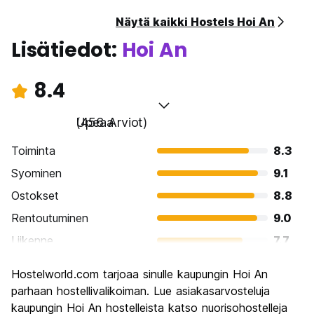
Näytä kaikki Hostels Hoi An
Lisätiedot:
Hoi An
8.4
Upeaa
(456 Arviot)
Toiminta
8.3
Syominen
9.1
Ostokset
8.8
Rentoutuminen
9.0
Liikenne
7.7
Kiertoajelu
8.4
Hostelworld.com tarjoaa sinulle kaupungin Hoi An
Kulttuuri
8.8
parhaan hostellivalikoiman. Lue asiakasarvosteluja
Yöelämä
kaupungin Hoi An hostelleista katso nuorisohostelleja
7.0