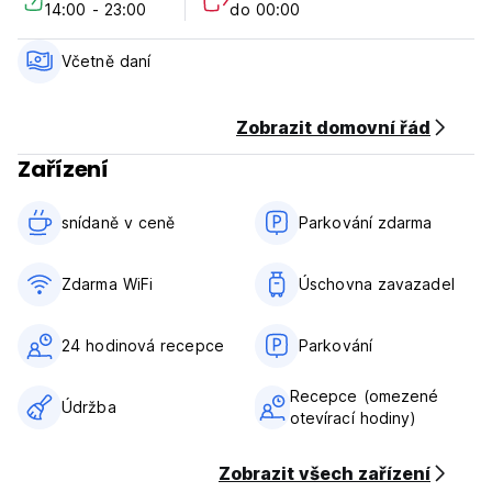
14:00 - 23:00
do 00:00
cancellation or No Show, you will be charged the first night
of your stay.
Check in from 14:00 to 23:00.
Včetně daní
Check out before 11:00 noon.
Payment upon arrival by cash.
Taxes included.
Zobrazit domovní řád
Breakfast not included.
Zařízení
No curfew.
snídaně v ceně‎
Parkování zdarma
Zdarma WiFi
Úschovna zavazadel
24 hodinová recepce
Parkování
Recepce (omezené
Údržba
otevírací hodiny)
Zobrazit všech zařízení