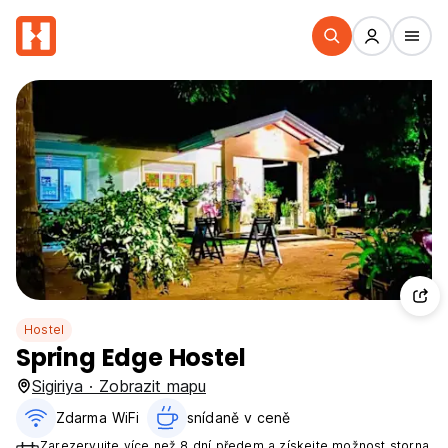
Hostel
Spring Edge Hostel
Sigiriya · Zobrazit mapu
Zdarma WiFi
snídaně v ceně‎
Zarezervujte více než 8 dní předem a získejte možnost storna