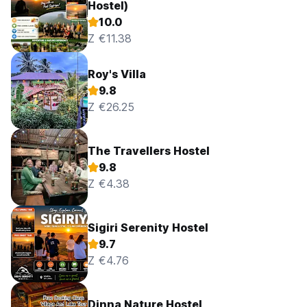
Hostel)
10.0
Z €11.38
Roy's Villa
9.8
Z €26.25
The Travellers Hostel
9.8
Z €4.38
Sigiri Serenity Hostel
9.7
Z €4.76
Dinna Nature Hostel