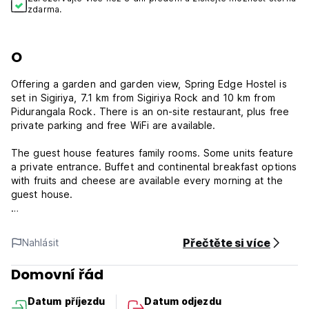
zdarma.
O
Offering a garden and garden view, Spring Edge Hostel is
set in Sigiriya, 7.1 km from Sigiriya Rock and 10 km from
Pidurangala Rock. There is an on-site restaurant, plus free
private parking and free WiFi are available.
The guest house features family rooms. Some units feature
a private entrance. Buffet and continental breakfast options
with fruits and cheese are available every morning at the
guest house.
Restaurant available inside you can order what you needs
Wildlife Range Office - Sigiriya is 5.2 km from Spring Edge
Přečtěte si více
Nahlásit
Hostel, while Sigiriya Museum is 6.4 km away. The nearest
airport is Sigiriya Airport, 4 km from the accommodation.
Domovní řád
***Property Policies***
Datum příjezdu
Datum odjezdu
Cancellation policy: 7 days before arrival. In case of a late