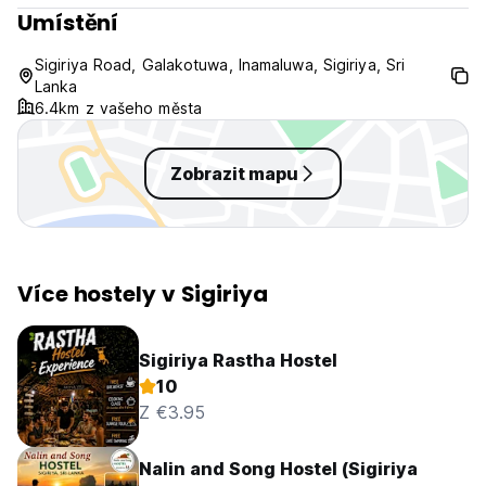
Umístění
Sigiriya Road, Galakotuwa, Inamaluwa, Sigiriya, Sri
Lanka
6.4km z vašeho města
Zobrazit mapu
Více hostely v Sigiriya
Sigiriya Rastha Hostel
10
Z €3.95
Nalin and Song Hostel (Sigiriya