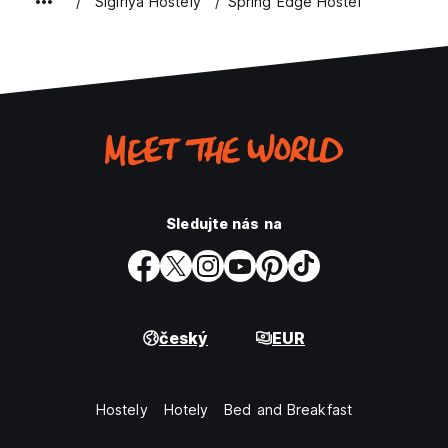
Sigiriya Hostely
Spring Edge Hostel
Sledujte nás na
český
EUR
Hostely
Hotely
Bed and Breakfast