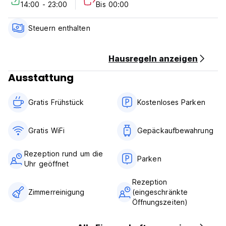
14:00 - 23:00
Bis 00:00
cancellation or No Show, you will be charged the first night
of your stay.
Check in from 14:00 to 23:00.
Steuern enthalten
Check out before 11:00 noon.
Payment upon arrival by cash.
Taxes included.
Hausregeln anzeigen
Breakfast not included.
Ausstattung
No curfew.
Gratis Frühstück
Kostenloses Parken
Gratis WiFi
Gepäckaufbewahrung
Rezeption rund um die
Parken
Uhr geöffnet
Rezeption
Zimmerreinigung
(eingeschränkte
Öffnungszeiten)