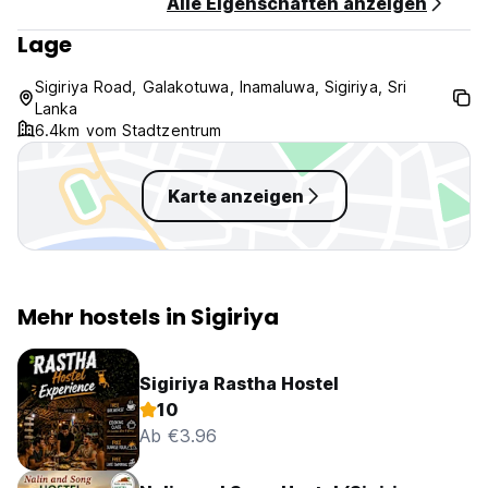
Alle Eigenschaften anzeigen
Lage
Sigiriya Road, Galakotuwa, Inamaluwa, Sigiriya, Sri
Lanka
6.4km vom Stadtzentrum
Karte anzeigen
Mehr hostels in Sigiriya
Sigiriya Rastha Hostel
10
Ab €3.96