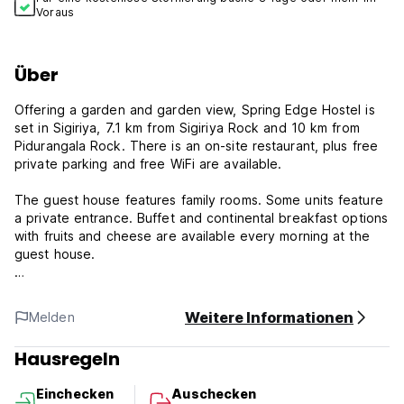
Voraus
Über
Offering a garden and garden view, Spring Edge Hostel is
set in Sigiriya, 7.1 km from Sigiriya Rock and 10 km from
Pidurangala Rock. There is an on-site restaurant, plus free
private parking and free WiFi are available.
The guest house features family rooms. Some units feature
a private entrance. Buffet and continental breakfast options
with fruits and cheese are available every morning at the
guest house.
Restaurant available inside you can order what you needs
Wildlife Range Office - Sigiriya is 5.2 km from Spring Edge
Weitere Informationen
Melden
Hostel, while Sigiriya Museum is 6.4 km away. The nearest
airport is Sigiriya Airport, 4 km from the accommodation.
Hausregeln
***Property Policies***
Einchecken
Auschecken
Cancellation policy: 7 days before arrival. In case of a late