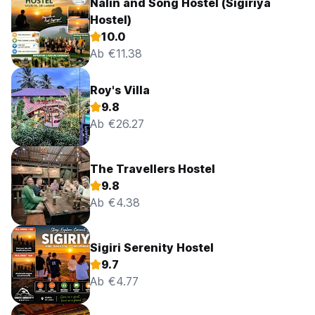
Nalin and Song Hostel (Sigiriya
Hostel)
10.0
Ab €11.38
Roy's Villa
9.8
Ab €26.27
The Travellers Hostel
9.8
Ab €4.38
Sigiri Serenity Hostel
9.7
Ab €4.77