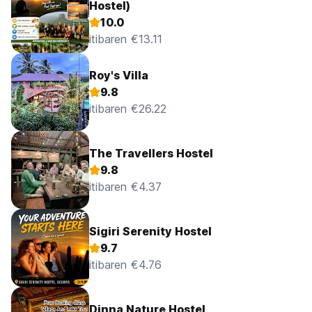
Hostel)
10.0
itibaren €13.11
Roy's Villa
9.8
itibaren €26.22
The Travellers Hostel
9.8
itibaren €4.37
Sigiri Serenity Hostel
9.7
itibaren €4.76
Dinna Nature Hostel