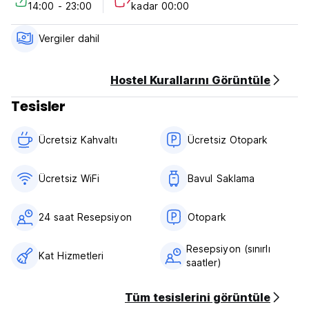
14:00 - 23:00
kadar 00:00
cancellation or No Show, you will be charged the first night
of your stay.
Check in from 14:00 to 23:00.
Vergiler dahil
Check out before 11:00 noon.
Payment upon arrival by cash.
Taxes included.
Hostel Kurallarını Görüntüle
Breakfast not included.
Tesisler
No curfew.
Ücretsiz Kahvaltı‎
Ücretsiz Otopark
Ücretsiz WiFi
Bavul Saklama
24 saat Resepsiyon
Otopark
Resepsiyon (sınırlı
Kat Hizmetleri
saatler)
Tüm tesislerini görüntüle