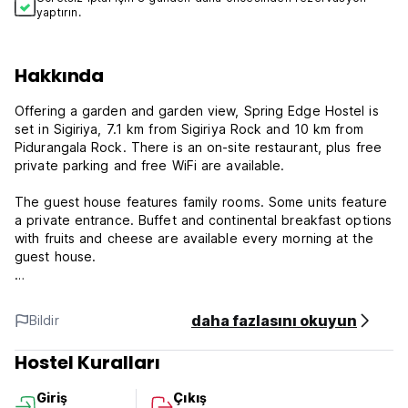
yaptırın.
Hakkında
Offering a garden and garden view, Spring Edge Hostel is
set in Sigiriya, 7.1 km from Sigiriya Rock and 10 km from
Pidurangala Rock. There is an on-site restaurant, plus free
private parking and free WiFi are available.
The guest house features family rooms. Some units feature
a private entrance. Buffet and continental breakfast options
with fruits and cheese are available every morning at the
guest house.
Restaurant available inside you can order what you needs
Wildlife Range Office - Sigiriya is 5.2 km from Spring Edge
daha fazlasını okuyun
Bildir
Hostel, while Sigiriya Museum is 6.4 km away. The nearest
airport is Sigiriya Airport, 4 km from the accommodation.
Hostel Kuralları
***Property Policies***
Giriş
Çıkış
Cancellation policy: 7 days before arrival. In case of a late