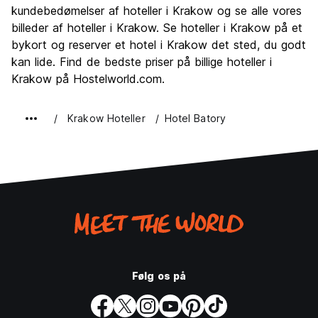
Kultur
9.6
kundebedømelser af hoteller i Krakow og se alle vores
Fester
billeder af hoteller i Krakow. Se hoteller i Krakow på et
9.0
bykort og reserver et hotel i Krakow det sted, du godt
Værdi for pengene
9.5
kan lide. Find de bedste priser på billige hoteller i
Krakow på Hostelworld.com.
Krakow Hoteller
Hotel Batory
Følg os på