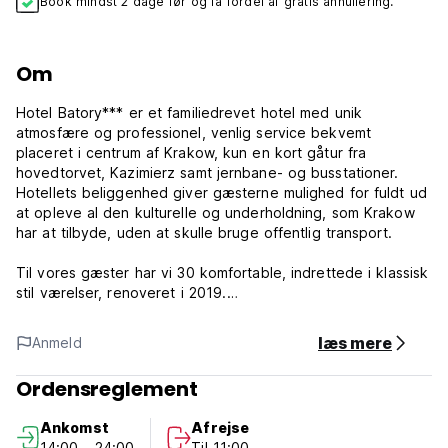
Book mindst 2 dage før og få fordel af gratis annullering.
Om
Hotel Batory*** er et familiedrevet hotel med unik
atmosfære og professionel, venlig service bekvemt
placeret i centrum af Krakow, kun en kort gåtur fra
hovedtorvet, Kazimierz samt jernbane- og busstationer.
Hotellets beliggenhed giver gæsterne mulighed for fuldt ud
at opleve al den kulturelle og underholdning, som Krakow
har at tilbyde, uden at skulle bruge offentlig transport.
Til vores gæster har vi 30 komfortable, indrettede i klassisk
stil værelser, renoveret i 2019.
Til vores motoriserede gæster tilbyder vi en gratis
læs mere
Anmeld
overvåget parkering. Reservation er ikke mulig.
Ordensreglement
Hotellet tilbyder gratis trådløs internetservice.
Ankomst
Afrejse
Hotellet er handicapvenligt. (Auto-translated from original
14:00 - 24:00
Til 11:00