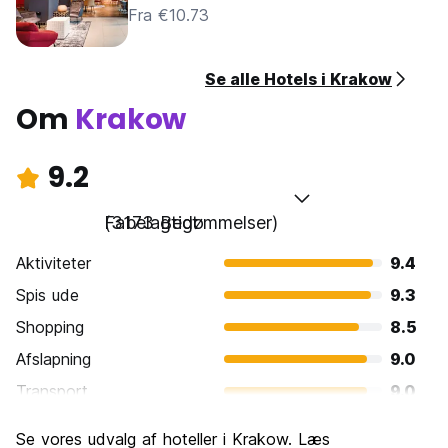
Fra €10.73
Se alle Hotels i Krakow
Om
Krakow
9.2
Fabelagtigt
(3173 Bedømmelser)
Aktiviteter
9.4
Spis ude
9.3
Shopping
8.5
Afslapning
9.0
Transport
9.0
Sightseeing
9.4
Se vores udvalg af hoteller i Krakow. Læs