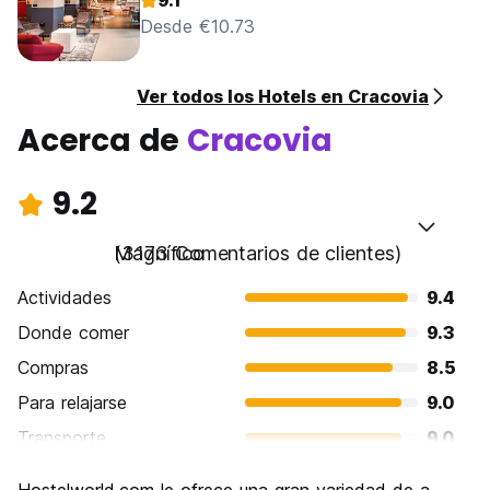
9.1
Desde €10.73
Ver todos los Hotels en Cracovia
Acerca de
Cracovia
9.2
Magnífico
(3173 Comentarios de clientes)
Actividades
9.4
Donde comer
9.3
Compras
8.5
Para relajarse
9.0
Transporte
9.0
Visita de lugares de interés
9.4