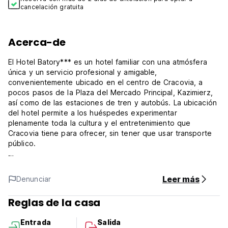
cancelación gratuita
Acerca-de
El Hotel Batory*** es un hotel familiar con una atmósfera
única y un servicio profesional y amigable,
convenientemente ubicado en el centro de Cracovia, a
pocos pasos de la Plaza del Mercado Principal, Kazimierz,
así como de las estaciones de tren y autobús. La ubicación
del hotel permite a los huéspedes experimentar
plenamente toda la cultura y el entretenimiento que
Cracovia tiene para ofrecer, sin tener que usar transporte
público.
Para nuestros huéspedes, tenemos 30 habitaciones
cómodas, decoradas en un estilo clásico, renovadas en
Leer más
Denunciar
2019.
Reglas de la casa
Para nuestros huéspedes motorizados, ofrecemos un
estacionamiento monitoreado de cortesía. La reserva no es
Entrada
Salida
posible.