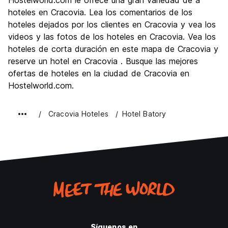
Hostelworld.com le ofrece una gran variedad de a
Cultura
9.6
hoteles en Cracovia. Lea los comentarios de los
Fiesta
hoteles dejados por los clientes en Cracovia y vea los
9.0
videos y las fotos de los hoteles en Cracovia. Vea los
Calidad Precio
9.5
hoteles de corta duración en este mapa de Cracovia y
reserve un hotel en Cracovia . Busque las mejores
ofertas de hoteles en la ciudad de Cracovia en
Hostelworld.com.
Cracovia Hoteles
Hotel Batory
Síguenos en