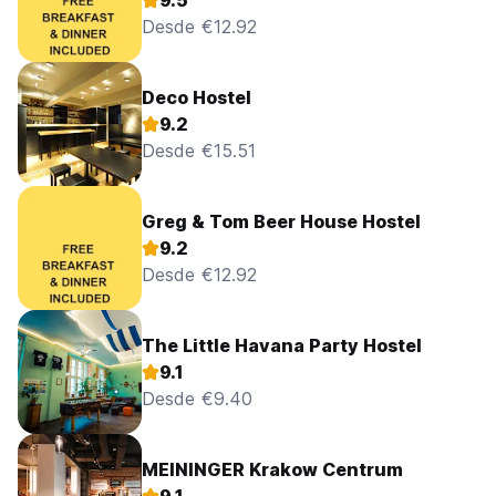
9.5
Desde €12.92
Deco Hostel
9.2
Desde €15.51
Greg & Tom Beer House Hostel
9.2
Desde €12.92
The Little Havana Party Hostel
9.1
Desde €9.40
MEININGER Krakow Centrum