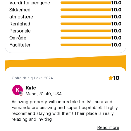
Værdi for pengene
10.0
Sikkerhed
10.0
atmosfære
10.0
Renlighed
10.0
Personale
10.0
Område
10.0
Faciliteter
10.0
10
Opholdt sig i okt. 2024
Kyle
K
Mand, 31-40, USA
Amazing property with incredible hosts! Laura and
Fernando are amazing and super hospitable!! I highly
recommend staying with them! Their place is really
relaxing and inviting
Read more