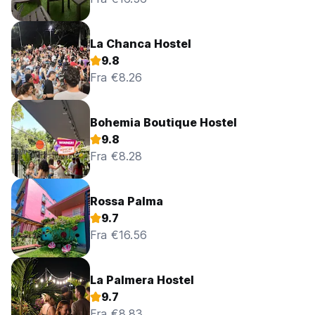
La Chanca Hostel
9.8
Fra €8.26
Bohemia Boutique Hostel
9.8
Fra €8.28
Rossa Palma
9.7
Fra €16.56
La Palmera Hostel
9.7
Fra €8.83