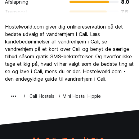
Afslapning
8.0
Transport
7.6
Sightseeing
6.7
Hostelworld.com giver dig onlinereservation på det
Kultur
7.5
bedste udvalg af vandrerhjem i Cali. Læs
Fester
kundebedømmelser af vandrerhjem i Cali, se
8.6
vandrerhjem på et kort over Cali og benyt de særlige
Værdi for pengene
7.9
tilbud såsom gratis SMS-bekræftelser. Og hvorfor ikke
tage et kig på, hvad vi har valgt som de bedste ting at
se og lave i Cali, mens du er der. Hostelworld.com -
den endegyldige guide til vandrerhjem i Cali.
Cali Hostels
Mini Hostal Hippie