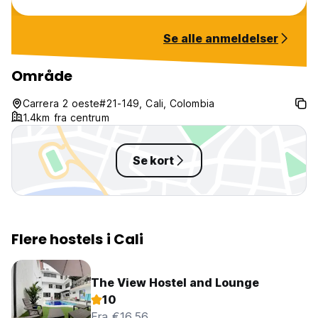
Se alle anmeldelser
Område
Carrera 2 oeste#21-149, Cali, Colombia
1.4km fra centrum
Se kort
Flere hostels i Cali
The View Hostel and Lounge
10
Fra €16.56