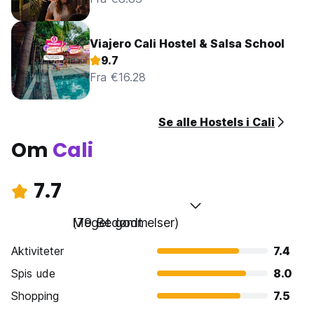
Viajero Cali Hostel & Salsa School
9.7
Fra €16.28
Se alle Hostels i Cali
Om
Cali
7.7
Meget godt
(79 Bedømmelser)
Aktiviteter
7.4
Spis ude
8.0
Shopping
7.5