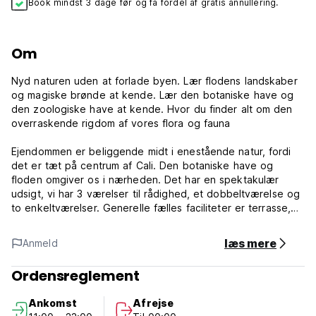
Book mindst 3 dage før og få fordel af gratis annullering.
Om
Nyd naturen uden at forlade byen. Lær flodens landskaber
og magiske brønde at kende. Lær den botaniske have og
den zoologiske have at kende. Hvor du finder alt om den
overraskende rigdom af vores flora og fauna
Ejendommen er beliggende midt i enestående natur, fordi
det er tæt på centrum af Cali. Den botaniske have og
floden omgiver os i nærheden. Det har en spektakulær
udsigt, vi har 3 værelser til rådighed, et dobbeltværelse og
to enkeltværelser. Generelle fælles faciliteter er terrasse,
køkken, spisestue
læs mere
Anmeld
Det ligger 5 minutter fra centrum af Cali i bil, beliggenheden
er interessant, fordi det er den eneste flod, der er så tæt
Ordensreglement
på centrum af Cali med utrolige landskaber og brønde. Og
lige rundt om hjørnet fra vandrerhjemmet kan du finde
Ankomst
Afrejse
offentlig transport. Det er et naturligt, roligt miljø.