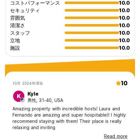
コストパフォーマンス
10.0
セキュリティ
10.0
雰囲気
10.0
清潔さ
10.0
スタッフ
10.0
立地
10.0
施設
10.0
10
10月 2024年滞在
Kyle
K
男性, 31-40, USA
Amazing property with incredible hosts! Laura and
Fernando are amazing and super hospitable!! I highly
recommend staying with them! Their place is really
relaxing and inviting
Read more