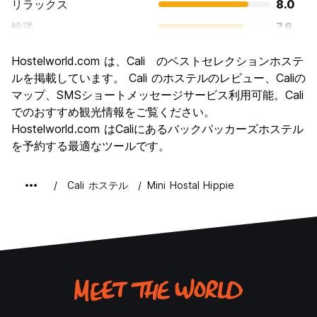
リラックス
8.0
輸送
7.6
観光
6.7
Hostelworld.com は、Cali のベストセレクションホステ
文化
7.5
ルを掲載しています。 Cali のホステルのレビュー、Caliの
ナイトライフ
マップ、SMSショートメッセージサービス利用可能。Cali
8.6
でのおすすめ観光情報をご覧ください。
コストパフォーマンス
7.9
Hostelworld.com はCaliにあるバックパッカーズホステル
を予約する最適なツールです。
Cali ホステル
Mini Hostal Hippie