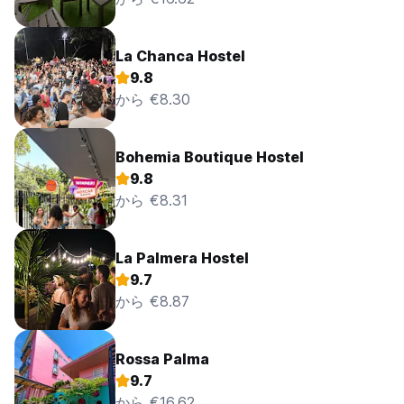
La Chanca Hostel
9.8
から €8.30
Bohemia Boutique Hostel
9.8
から €8.31
La Palmera Hostel
9.7
から €8.87
Rossa Palma
9.7
から €16.62