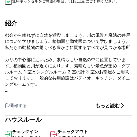
無料キャンセルをご希望の場合、3日以上前にご予約ください。
紹介
都会から離れずに自然を満喫しましょう。川の風景と魔法の井戸
について学びましょう。植物園と動物園について学びましょう。
私たちの動植物の驚くべき豊かさに関するすべてが見つかる場所
カリの中心部に近いため、素晴らしい自然の中に位置していま
す。植物園と川が近くにあります。素晴らしい景色が望め、ダブ
ルルーム 1 室とシングルルーム 2 室の計 3 室のお部屋をご用意
しております。一般的な共用施設はパティオ、キッチン、ダイニ
ングルームです。
カリの中心部から車で 5 分の場所にあり、カリの中心部にこれほ
ど近い唯一の川であり、素晴らしい景観と井戸があるため、この
もっと読む
通報する
川は興味深い場所です。ホステルのすぐそばに公共交通機関があ
ります。自然豊かで静かな環境です。
ハウスルール
ホステルは、さまざまな妖精とヒッピーのスタイルで装飾されて
チェックイン
チェックアウト
います。家はいつも毎日掃除されます。