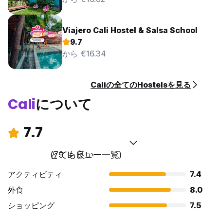
Viajero Cali Hostel & Salsa School
9.7
から €16.34
Caliの全てのHostelsを見る
Cali
について
7.7
とても良い
(79 レビュー一覧)
アクティビティ
7.4
外食
8.0
ショッピング
7.5