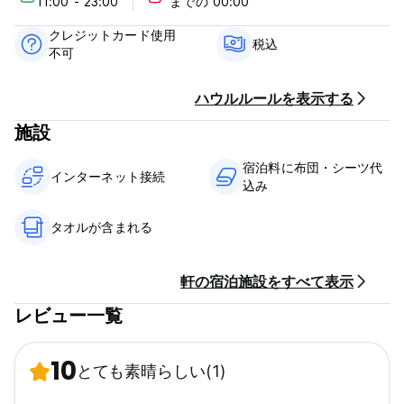
11:00 - 23:00
までの 00:00
ミニ ホスタル ヒッピーのポリシーと条件:
クレジットカード使用
税込
不可
キャンセルポリシー: ご到着の 2 日前まで。それ以降のキャンセ
ルまたはノーショーの場合は、ご滞在の 1 泊目の料金をお支払い
いただきます。
ハウルルールを表示する
施設
チェックインは11:00から23:00まで
11:00までにチェックアウト
宿泊料に布団・シーツ代
インターネット接続
込み
到着時に現金、クレジットカード、デビットカードでお支払い
税込み
朝食は含まれておりません
タオルが含まれる
一般的な：
24時間受付。
軒の宿泊施設をすべて表示
ペット不可 (Auto-translated from original language)
レビュー一覧
10
とても素晴らしい
(1)