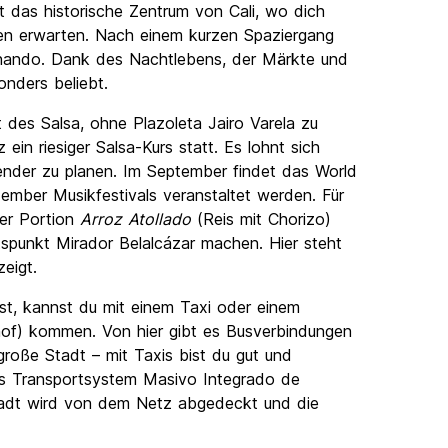
t das historische Zentrum von Cali, wo dich
ssen erwarten. Nach einem kurzen Spaziergang
nando. Dank des Nachtlebens, der Märkte und
onders beliebt.
 des Salsa, ohne Plazoleta Jairo Varela zu
in riesiger Salsa-Kurs statt. Es lohnt sich
lender zu planen. Im September findet das World
zember Musikfestivals veranstaltet werden. Für
ner Portion
Arroz
Atollado
(Reis mit Chorizo) ​​
spunkt Mirador Belalcázar machen. Hier steht
eigt.
st, kannst du mit einem Taxi oder einem
hof) kommen. Von hier gibt es Busverbindungen
große Stadt – mit Taxis bist du gut und
das Transportsystem Masivo Integrado de
Stadt wird von dem Netz abgedeckt und die