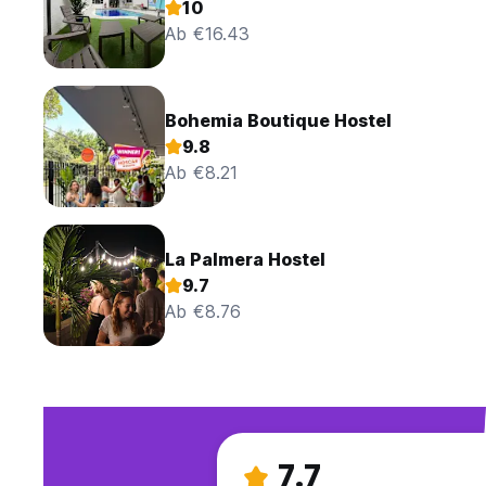
10
Ab €16.43
Bohemia Boutique Hostel
9.8
Ab €8.21
La Palmera Hostel
9.7
Ab €8.76
7.7