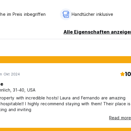
he im Preis inbegriffen
Handtücher inklusive
Alle Eigenschaften anzeige
10
im Okt 2024
le
nlich, 31-40, USA
operty with incredible hosts! Laura and Fernando are amazing
hospitable!! I highly recommend staying with them! Their place is
xing and inviting
Read more