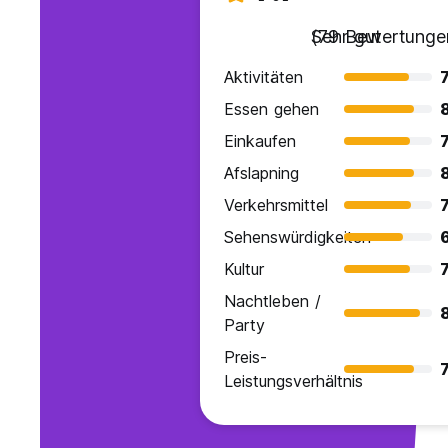
Sehr gut
(79 Bewertunge
Aktivitäten
7
Essen gehen
Einkaufen
7
Afslapning
Verkehrsmittel
7
Sehenswürdigkeiten
Kultur
7
Nachtleben /
Party
Preis-
7
Leistungsverhältnis