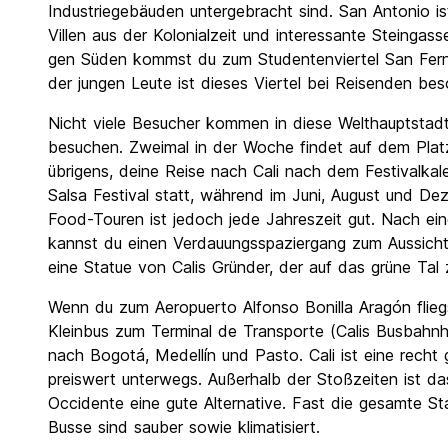
Industriegebäuden untergebracht sind. San Antonio is
Villen aus der Kolonialzeit und interessante Steinga
gen Süden kommst du zum Studentenviertel San Fer
der jungen Leute ist dieses Viertel bei Reisenden bes
Nicht viele Besucher kommen in diese Welthauptstadt
besuchen. Zweimal in der Woche findet auf dem Platz e
übrigens, deine Reise nach Cali nach dem Festivalka
Salsa Festival statt, während im Juni, August und De
Food-Touren ist jedoch jede Jahreszeit gut. Nach ei
kannst du einen Verdauungsspaziergang zum Aussicht
eine Statue von Calis Gründer, der auf das grüne Tal z
Wenn du zum Aeropuerto Alfonso Bonilla Aragón flieg
Kleinbus zum Terminal de Transporte (Calis Busbahn
nach Bogotá, Medellín und Pasto. Cali ist eine recht 
preiswert unterwegs. Außerhalb der Stoßzeiten ist 
Occidente eine gute Alternative. Fast die gesamte 
Busse sind sauber sowie klimatisiert.