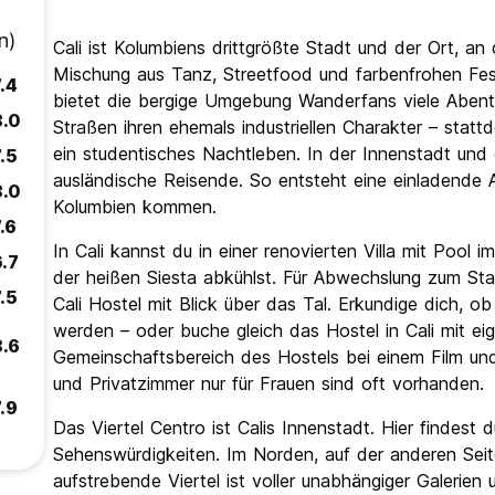
n)
Cali ist Kolumbiens drittgrößte Stadt und der Ort, an
Mischung aus Tanz, Streetfood und farbenfrohen Fest
.4
bietet die bergige Umgebung Wanderfans viele Abenteu
8.0
Straßen ihren ehemals industriellen Charakter – stat
ein studentisches Nachtleben. In der Innenstadt und 
.5
ausländische Reisende. So entsteht eine einladende A
8.0
Kolumbien kommen.
.6
In Cali kannst du in einer renovierten Villa mit Poo
6.7
der heißen Siesta abkühlst. Für Abwechslung zum Sta
.5
Cali Hostel mit Blick über das Tal. Erkundige dich, 
werden – oder buche gleich das Hostel in Cali mit e
8.6
Gemeinschaftsbereich des Hostels bei einem Film und 
und Privatzimmer nur für Frauen sind oft vorhanden.
.9
Das Viertel Centro ist Calis Innenstadt. Hier findest
Sehenswürdigkeiten. Im Norden, auf der anderen Seite
aufstrebende Viertel ist voller unabhängiger Galerien 