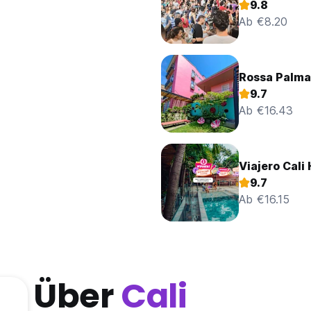
9.8
Ab €8.20
Rossa Palma
9.7
Ab €16.43
Viajero Cali
9.7
Ab €16.15
Über
Cali