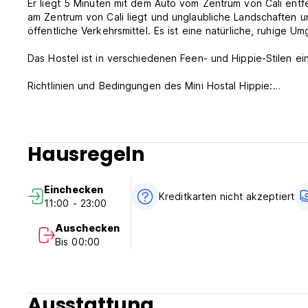
Er liegt 5 Minuten mit dem Auto vom Zentrum von Cali entfern
am Zentrum von Cali liegt und unglaubliche Landschaften u
öffentliche Verkehrsmittel. Es ist eine natürliche, ruhige U
Das Hostel ist in verschiedenen Feen- und Hippie-Stilen ei
Richtlinien und Bedingungen des Mini Hostal Hippie:
Stornierungsbedingungen: 2 Tage vor Anreise. Im Falle ein
Nacht Ihres Aufenthalts in Rechnung gestellt.
Hausregeln
Check-in von 11.00 bis 23.00 Uhr
Check-out vor 11.00 Uhr
Einchecken
Zahlung bei der Ankunft per Bargeld, Kredit- und Debitkart
Kreditkarten nicht akzeptiert
11:00 - 23:00
Steuern inbegriffen
Frühstück nicht inbegriffen
Auschecken
Bis 00:00
Allgemein:
24-Stunden-Rezeption.
Keine Haustiere erlaubt (Auto-translated from original lang
Ausstattung