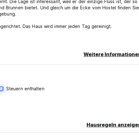
t. Die Lage ist interessant, weil er der einzige Fluss ist, der so
nd Brunnen bietet. Und gleich um die Ecke vom Hostel finden Sie
mgebung.
ngerichtet. Das Haus wird immer jeden Tag gereinigt.
er verspäteten Stornierung oder Nichterscheinen wird Ihnen die e
Weitere Informatione
e
Steuern enthalten
Hausregeln anzeige
uage)