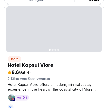
Hostel
Hotel Kapsul Vlore
6.6
Gut
(4)
2.13km vom Stadtzentrum
Hotel Kapsul Vlore offers a modern, minimalist stay
experience in the heart of the coastal city of Vlore.
Designed with both comfort and privacy in mind, the
vor Ort
hotel features innovative capsule-style rooms that
combine functionality and style, ideal for solo...