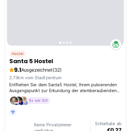
Hostel
Santa 5 Hostel
9.1
Ausgezeichnet
(32)
2.73km vom Stadtzentrum
Entfliehen Sie dem Santa5 Hostel, Ihrem pulsierenden
Ausgangspunkt zur Erkundung der atemberaubenden
albanischen Riviera in Vlora! Unser Hostel liegt in der
5+ vor Ort
Rruga Leka Gjiknuri und bietet eine gemütliche und
gesellige Atmosphäre, perfekt für unvergessliche...
Schlafsäle ab
Keine Privatzimmer
€0.27
verfügbar