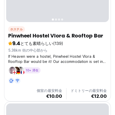
ホステル
Pinwheel Hostel Vlora & Rooftop Bar
9.4
とても素晴らしい
(139)
5.38km 街の中心部から
If Heaven were a hostel, Pinwheel Hostel Vlora &
Rooftop Bar would be it! Our accommodation is set in a
charming luxury villa (air con in every room) with
10+ 滞在
garden and an amazing, covered rooftop with bar and
breathtaking sea view on Vlora Bay and summer
sunsets....
個室の最安料金
ドミトリーの最安料金
€10.00
€12.00