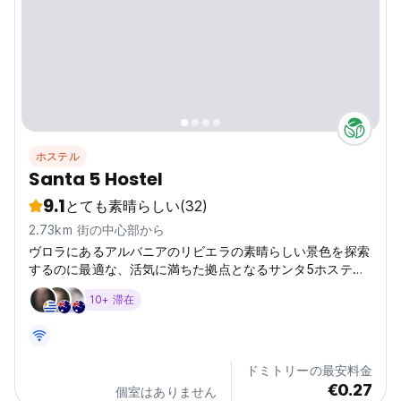
ホステル
Santa 5 Hostel
9.1
とても素晴らしい
(32)
2.73km 街の中心部から
ヴロラにあるアルバニアのリビエラの素晴らしい景色を探索
するのに最適な、活気に満ちた拠点となるサンタ5ホステル
へぜひお越しください！Rruga Leka Gjiknuriに位置する当
10+ 滞在
ホステルは、居心地が良く社交的な雰囲気で、忘れられない
思い出を作るのに最適です。つながりと良い雰囲気を重視し
た、スタイリッシュでシンプルなホステルです。 設備はシ
ンプルにしていますが、本当の宝はその体験にあります。外
ドミトリーの最安料金
に出て、ヴロラの魅力を発見してください。美しいビーチか
€0.27
個室はありません
らおいしい地元の料理まで、街の隠れた魅力を探検し、アル