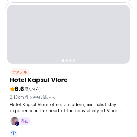
バニアの太陽を浴びるのに最適な場所にあります。...
ホステル
Hotel Kapsul Vlore
6.6
良い
(4)
2.13km 街の中心部から
Hotel Kapsul Vlore offers a modern, minimalist stay
experience in the heart of the coastal city of Vlore.
Designed with both comfort and privacy in mind, the
滞在
hotel features innovative capsule-style rooms that
combine functionality and style, ideal for solo...