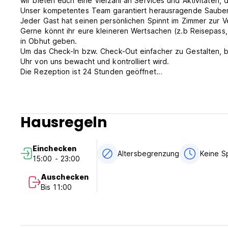
wir bieten euch eine Vielzahl an Services und Aktivitäten
Unser kompetentes Team garantiert herausragende Sauber
Jeder Gast hat seinen persönlichen Spinnt im Zimmer zur V
Gerne könnt ihr eure kleineren Wertsachen (z.b Reisepass
in Obhut geben.
Um das Check-In bzw. Check-Out einfacher zu Gestalten, bieten wir euch unser Lagguage Room zur Verfügung das Rund um die
Uhr von uns bewacht und kontrolliert wird.
Die Rezeption ist 24 Stunden geöffnet
Unser absoluter Blickfang im Jammin’ ist die hawaiianische
aus aller Welt bei einem günstigen und erfrischenden Cock
späteres Abendprogramm in Rimini zu kommen.
Kochen zu Hause statt Restaurant? Unsere bestens ausgest
Hausregeln
geräumigen Kühlschrank, Herdplatten, Ofen, Grill und eine
Für das Frühstück wartet ein All-you-can-Eat Buffet auf eu
Frühstückstisch ist von 7:00 -11:00 für euch gedeckt.
Einchecken
Die beste Art den sonnigen Strand und die historische Altst
Altersbegrenzung
Keine S
15:00 - 23:00
da die hügellose Landschaft Riminis bestes Terrain bietet 
Verleihen and er Rezeption.
Auschecken
UNSERE EVENTS UND VERANSTALTUNGEN
Bis 11:00
Mottoparties und Grillabende mit Sonnenuntergang auf uns
dem Motto… LETSJAM!
Jeden Abend im Sommer wartet auf euch unser JAMMIN’DINNE
PUB&DISCO CRAWL: mindestens drei mal die Woche organisie