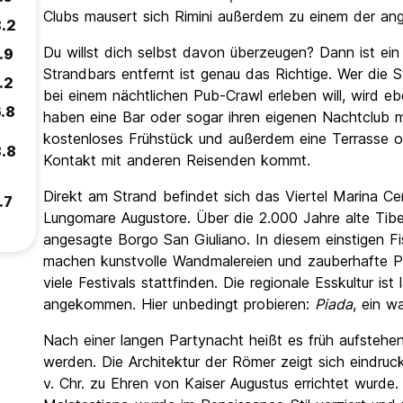
Clubs mausert sich Rimini außerdem zu einem der an
.2
Du willst dich selbst davon überzeugen? Dann ist ein
.9
Strandbars entfernt ist genau das Richtige. Wer die
.2
bei einem nächtlichen Pub-Crawl erleben will, wird eben
.8
haben eine Bar oder sogar ihren eigenen Nachtclub m
kostenloses Frühstück und außerdem eine Terrasse o
.8
Kontakt mit anderen Reisenden kommt.
Direkt am Strand befindet sich das Viertel Marina Ce
.7
Lungomare Augustore. Über die 2.000 Jahre alte Tiber
angesagte Borgo San Giuliano. In diesem einstigen Fi
machen kunstvolle Wandmalereien und zauberhafte P
viele Festivals stattfinden. Die regionale Esskultur ist
angekommen. Hier unbedingt probieren:
Piada
, ein w
Nach einer langen Partynacht heißt es früh aufstehen
werden. Die Architektur der Römer zeigt sich eindruc
v. Chr. zu Ehren von Kaiser Augustus errichtet wurde.