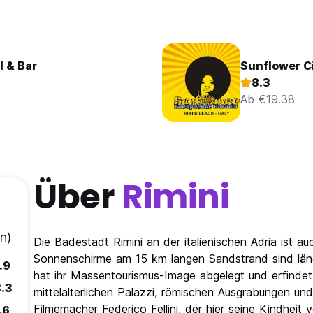
 & Bar
Sunflower Ci
8.3
Ab €19.38
Über
Rimini
n)
Die Badestadt Rimini an der italienischen Adria ist au
Sonnenschirme am 15 km langen Sandstrand sind längs
.9
hat ihr Massentourismus-Image abgelegt und erfindet 
.3
mittelalterlichen Palazzi, römischen Ausgrabungen u
Filmemacher Federico Fellini, der hier seine Kindheit
.6