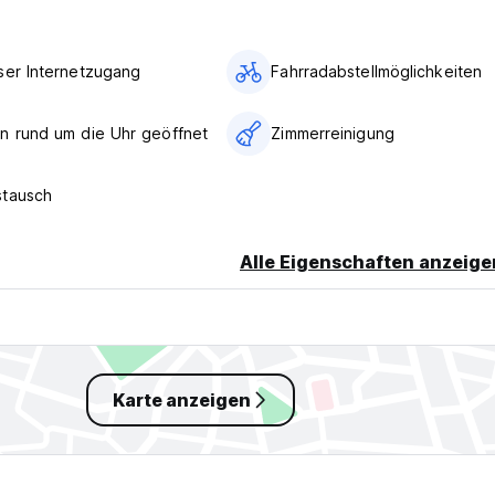
n Rest!
n Rimini, Riccione und Umgebung zusammen wie unter anderem:
ser Internetzugang
Fahrradabstellmöglichkeiten
Rose, Carnaby Club, Peter Pan and much more..!
ielles Jammin T-Shirt, 1 x Eintritt für den Club, Free Shuttle B
chtig zu starten!!
n rund um die Uhr geöffnet
Zimmerreinigung
stausch
Alle Eigenschaften anzeige
Karte anzeigen