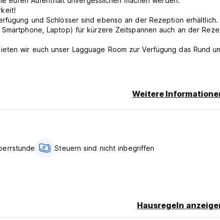
, die euren Aufenthalt unvergesslichen machen werden.
keit!
erfügung und Schlösser sind ebenso an der Rezeption erhältlich.
, Smartphone, Laptop) für kürzere Zeitspannen auch an der Reze
 Tiki-Bar auf der Dachterrasse! Der Perfekte Ort um unsere Hotel
tail besser kennenzulernen und in die richtige Sommerstimmung f
Weitere Informatione
attete Küche ist von 12:00 - 22:00 Uhr geöffnet. Hier habt eine
 Mikrowelle zur Verfügung, um kostengünstig selbst zu kochen.
ch, dass für einen kleinen Aufpreis an der Rezeption erwerbbar. 
adt zu erkunden? Mit dem Fahrrad erreicht ihr spielend leicht eue
perrstunde
Steuern sind nicht inbegriffen
um sich entspannt und schnell fort zu bewegen. Fahrräder gibt e
erer HAWAII-STYLE-TIKI-BAR unter dem Sternenhimmel - natürlich
Hausregeln anzeige
R mit italienischer Pasta e Pizza für einen Aufpreis von 5euro
ren wir für und mit euch Pub Crawls. Habt Spaß, feiert zusamm