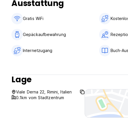
Ausstattung
uns und den anderen Hostel Gästen und wir denken an de
Rimini ist zweifellos eine der Party Hochburgen Italiens!
Wir arbeiten mit den besten Clubs, Bars un Diskotheken i
Gratis WiFi
Kostenlo
Altromondo Studios, Cocorico, Baia Imperiale, Villa delle 
Unser JAMMIN-INVASION-PARTY-PACKET beinhaltet: unser offiz
und Zurück und einen Gratis Shot im Hostel um den Abend ri
Gepäckaufbewahrung
Rezeptio
Lets Jam Together!!
Internetzugang
Buch-Au
Lage
Viale Derna 22, Rimini, Italien
0.1km vom Stadtzentrum