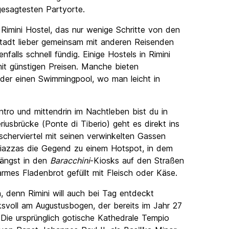
gesagtesten Partyorte.
 Rimini Hostel, das nur wenige Schritte von den
 Stadt lieber gemeinsam mit anderen Reisenden
falls schnell fündig. Einige Hostels in Rimini
it günstigen Preisen. Manche bieten
der einen Swimmingpool, wo man leicht in
ntro und mittendrin im Nachtleben bist du in
iusbrücke (Ponte di Tiberio) geht es direkt ins
scherviertel mit seinen verwinkelten Gassen
iazzas die Gegend zu einem Hotspot, in dem
 längst in den
Baracchini
-Kiosks auf den Straßen
armes Fladenbrot gefüllt mit Fleisch oder Käse.
, denn Rimini will auch bei Tag entdeckt
ksvoll am Augustusbogen, der bereits im Jahr 27
 Die ursprünglich gotische Kathedrale Tempio