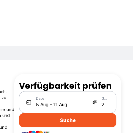
Verfügbarkeit prüfen
ach.
n zu
Daten
Gäste
nie und
n und
Suche
 und