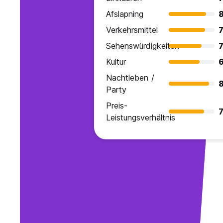
Afslapning
8
Verkehrsmittel
7
Sehenswürdigkeiten
7
Kultur
6
Nachtleben /
8
Party
Preis-
7
Leistungsverhältnis