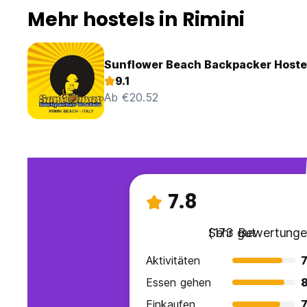
Mehr hostels in Rimini
Sunflower Beach Backpacker Hostel
9.1
Ab €20.52
7.8
Sehr gut
(173 Bewertunge
Aktivitäten
7
Essen gehen
8
Einkaufen
7