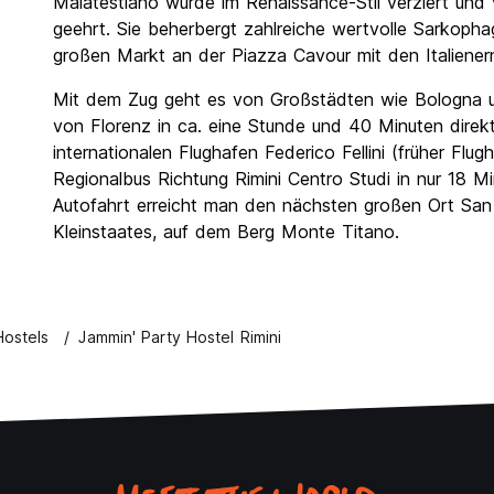
Malatestiano wurde im Renaissance-Stil verziert und 
geehrt. Sie beherbergt zahlreiche wertvolle Sarkop
großen Markt an der Piazza Cavour mit den Italiener
Mit dem Zug geht es von Großstädten wie Bologna u
von Florenz in ca. eine Stunde und 40 Minuten direk
internationalen Flughafen Federico Fellini (früher Fl
Regionalbus Richtung Rimini Centro Studi in nur 18 
Autofahrt erreicht man den nächsten großen Ort San
Kleinstaates, auf dem Berg Monte Titano.
Hostels
Jammin' Party Hostel Rimini