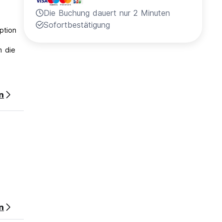
Die Buchung dauert nur 2 Minuten
Sofortbestätigung
ption
gäste
ür ein
n
n
Der
r Ziel,
s zum
 nach
n
en mit