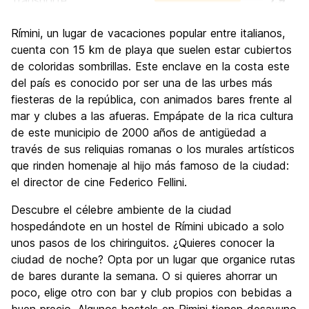
Transporte
7.9
Visita de lugares de interés
7.2
Rímini, un lugar de vacaciones popular entre italianos,
Cultura
6.8
cuenta con 15 km de playa que suelen estar cubiertos
Fiesta
de coloridas sombrillas. Este enclave en la costa este
8.8
del país es conocido por ser una de las urbes más
Calidad Precio
7.7
fiesteras de la república, con animados bares frente al
mar y clubes a las afueras. Empápate de la rica cultura
de este municipio de 2000 años de antigüedad a
través de sus reliquias romanas o los murales artísticos
que rinden homenaje al hijo más famoso de la ciudad:
el director de cine Federico Fellini.
Descubre el célebre ambiente de la ciudad
hospedándote en un hostel de Rímini ubicado a solo
unos pasos de los chiringuitos. ¿Quieres conocer la
ciudad de noche? Opta por un lugar que organice rutas
de bares durante la semana. O si quieres ahorrar un
poco, elige otro con bar y club propios con bebidas a