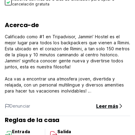
cancelación gratuita
Acerca-de
Calificado como #1 en Tripadvisor, Jammin' Hostel es el
mejor lugar para todos los backpackers que vienen a Rimini.
Esta ubicado en el corazon de Rimini, a tan solo 150 metros
de la playa y 10 minutos caminando al centro historico.
Jammin' significa conocer gente nueva y divertirse todos
juntos, esta es nuestra filosofia!
Aca vas a encontrar una atmosfera joven, divertida y
relajada, con un personal multilingue y diversos amenities
para hacer tus vacaciones inolvidables!
Limpieza excepcional!
Leer más
Denunciar
Cada huesped tiene su armario propio dentro de la
habitacion, el mismo puede cerrar con un candado. En la
Reglas de la casa
recepcion del hostel contamos con candados disponibles
para la venta. Ademas, contamos con cajas de seguridad
Entrada
Salida
en el hall principal disponibles para objetos de valor mas