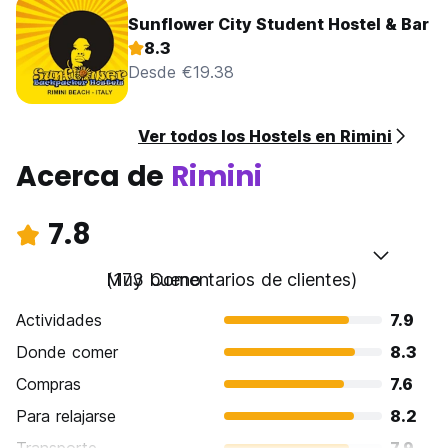
Sunflower City Student Hostel & Bar
8.3
Desde €19.38
Ver todos los Hostels en Rimini
Acerca de
Rimini
7.8
Muy bueno
(173 Comentarios de clientes)
Actividades
7.9
Donde comer
8.3
Compras
7.6
Para relajarse
8.2