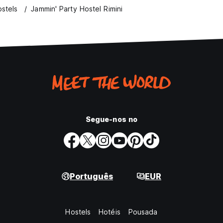
diferente, vamos pedir-lhe para
ostels
Jammin' Party Hostel Rimini
nal de cobrar a
pago, 15 dias ou menos antes da sua
o do primeiro
de cr?dito, se ele n?o
im de confirmar a sua
 e no momento do check-in nos
Segue-nos no
!
Português
EUR
Hostels
Hotéis
Pousada