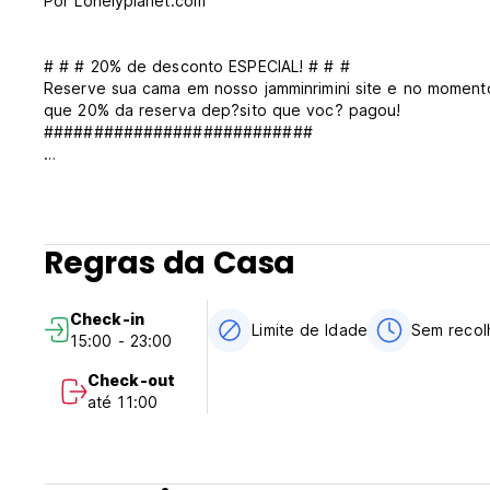
Por Lonelyplanet.com
# # # 20% de desconto ESPECIAL! # # #
Reserve sua cama em nosso jamminrimini site e no momen
que 20% da reserva dep?sito que voc? pagou!
###########################
Contacte a recep??o se voc? n?o consegue encontrar o 
Estamos perfeitamente localizados!
Regras da Casa
Tudo o que voc? quer dentro de curta dist?ncia: 2 quadra
e 10min a p? atrav?s de um parque no centro da cidade e 
Esta ? a posi??o ideal para descobrir Rimini por dia com o 
Check-in
monuents e neg?cios de compras e de noite com seus fam
Limite de Idade
Sem recolh
15:00 - 23:00
e pubs.
Viale Vespucci, a famosa avenida ? beira-mar, est? apenas
Check-out
com muitas oportunidades de compras e divers?o. Na rua,
até 11:00
tamb?m o ponto de ?nibus # 13 facilmente links para voc?
E n?o se esque?a de visitar a Rep?blica de San Marino (s
It?lia) e sua linda vila no alto da montanha Titano, a Unes
patrim?nio; estar l? e de volta no meio dia, apenas uma c