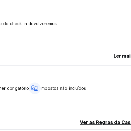
to do check-in devolveremos
tipo de acomoda??o que voc? precisa
Ler mai
s da praia
da esta??o ferrovi?ria.
seu hist?rico
osos clubes, discotecas
er obrigatório
Impostos não incluídos
 ? nossa porta
 h?
 toda a costa.
im, n?o ?
Ver as Regras da Cas
co
urta viagem de autocarro