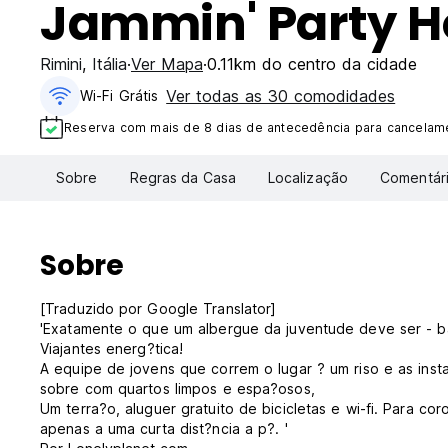
Jammin' Party Ho
Rimini
,
Itália
Ver Mapa
0.11km do centro da cidade
Ver todas as 30 comodidades
Wi-Fi Grátis
Reserva com mais de 8 dias de antecedência para cancelame
Sobre
Regras da Casa
Localização
Comentár
Sobre
[Traduzido por Google Translator]
'Exatamente o que um albergue da juventude deve ser - b
Viajantes energ?tica!
A equipe de jovens que correm o lugar ? um riso e as inst
sobre com quartos limpos e espa?osos,
Um terra?o, aluguer gratuito de bicicletas e wi-fi. Para cor
apenas a uma curta dist?ncia a p?. '