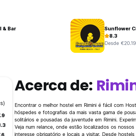
 piano ac?stico
 & Bar
Sunflower Ci
8.3
ii
Desde €20.19
icas
rques de divers?es
Acerca de:
Rimin
riza??o da ger?ncia)
referido
s)
Encontrar o melhor hostel em Rimini é fácil com Ho
Valmarecchia
hóspedes e fotografias da mais vasta gama de pousa
.9
solitários e pousadas da juventude em Rimini. Experi
, Floren?a, Veneza e Roma
8.3
Veja num relance, onde estão localizados os nossos
interesse obrigatório e locais a visitar. Desde host
.6
valo, mergulho,