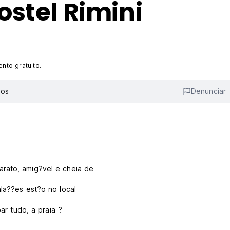
stel Rimini
nto gratuito.
ios
Denunciar
arato, amig?vel e cheia de
ala??es est?o no local
oar tudo, a praia ?