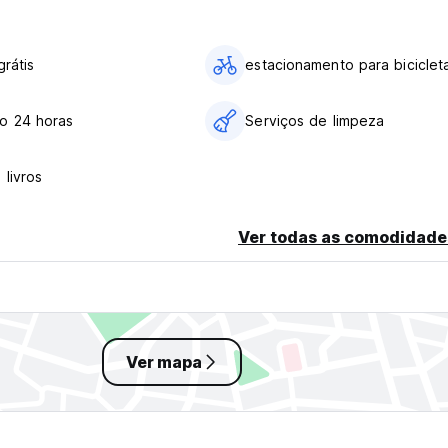
 jovens de todas as
grátis
estacionamento para biciclet
o 24 horas
Serviços de limpeza
Lanches, Lanchonete
 livros
o privativa e varanda
Ver todas as comodidade
edade de p?es,
da dia
 piso t?rreo
Ver mapa
?o ? permitido)
 churrasqueira de carv?o