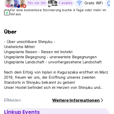
Gratis WiFi
70+ vor Ort
1 events
Für eine kostenlose Stornierung buche 4 Tage oder mehr im
Voraus
Über
- Über unsichtbare Shinjuku -
Uneheliche Mittel:
Ungeplante Reisen - Reisen mit Instinkt
Ungeplante Begegnung - unerwartete Begegnungen
Ungeplante Landschaft - unvorhergesehene Landschaft
Nach dem Erfolg von Inplan in Kagurazaka eröffnet im März
2019, freuen wir uns, die Eröffnung unseres zweiten
Standorts in Shinjuku bekannt zu geben!
Unser Hostel befindet sich im Herzen von Shinjuku und
bringt Ihnen einen Raum, in dem sich jeder zurücklehnen
und entspannen kann, egal ob sie neu sind, wiederholen
Weitere Informationen
Melden
oder in Japan wohnen.
Linkup Events
Die Stadt Shinjuku ist eine perfekte Mischung aus