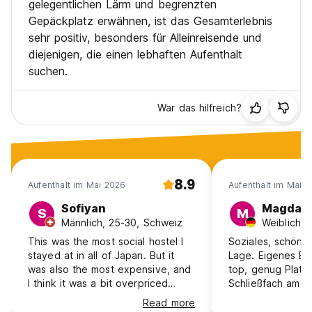
gelegentlichen Lärm und begrenzten
Gepäckplatz erwähnen, ist das Gesamterlebnis
sehr positiv, besonders für Alleinreisende und
diejenigen, die einen lebhaften Aufenthalt
suchen.
War das hilfreich?
8.9
Aufenthalt im Mai 2026
Aufenthalt im Mai 
Sofiyan
Magdal
S
M
Männlich, 25-30, Schweiz
This was the most social hostel I
Soziales, schönes
stayed at in all of Japan. But it
Lage. Eigenes Be
was also the most expensive, and
top, genug Platz
I think it was a bit overpriced
Schließfach am Be
despite the nice facilities. The
inklusive und wirk
Read more
location is good in Shinjuku, close
ein Ort um Leute 