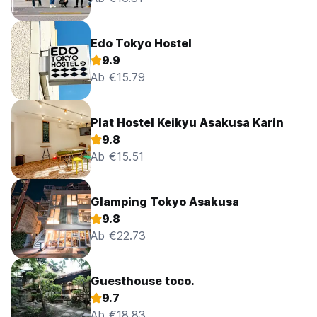
Edo Tokyo Hostel
9.9
Ab €15.79
Plat Hostel Keikyu Asakusa Karin
9.8
Ab €15.51
Glamping Tokyo Asakusa
9.8
Ab €22.73
Guesthouse toco.
9.7
Ab €18.83