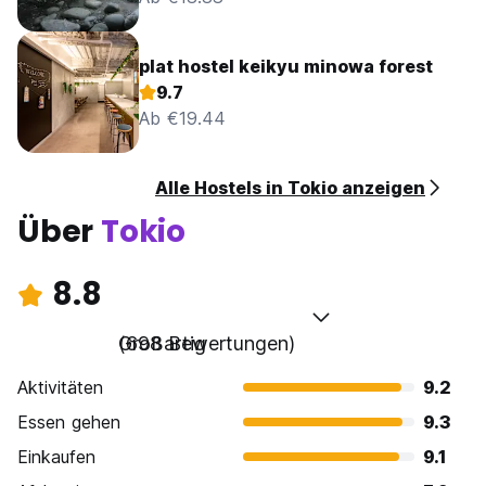
plat hostel keikyu minowa forest
9.7
Ab €19.44
Alle Hostels in Tokio anzeigen
Über
Tokio
8.8
Großartig
(698 Bewertungen)
Aktivitäten
9.2
Essen gehen
9.3
Einkaufen
9.1