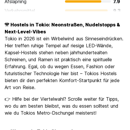
Afslapning
7.9
Verkehrsmittel
9.3
Sehenswürdigkeiten
9.1
🎌 Hostels in Tokio: Neonstraßen, Nudelstopps &
Kultur
9.3
Next-Level-Vibes
Nachtleben / Party
Tokio in 2026 ist ein Wirbelwind aus Sinneseindrücken.
8.5
Hier treffen ruhige Tempel auf riesige LED-Wände,
Preis-Leistungsverhältnis
7.5
Kapsel-Hostels stehen neben jahrhundertealten
Schreinen, und Ramen ist praktisch eine spirituelle
Erfahrung. Egal, ob du wegen Essen, Fashion oder
futuristischer Technologie hier bist – Tokios Hostels
bieten dir den perfekten Komfort-Startpunkt für jede
Art von Reise.
👉 Hilfe bei der Viertelwahl? Scrolle weiter für Tipps,
wo du am besten bleibst, was du essen solltest und
wie du Tokios Metro-Dschungel meisterst!