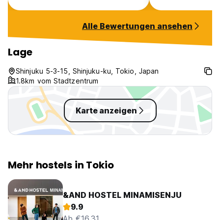
to a 7-Eleven. Free breakfast is
Jederzeit gerne 
served until 10 a.m. You just have
Alle Bewertungen ansehen
to ask yourself if it’s worth the
price.
Lage
Shinjuku 5-3-15, Shinjuku-ku, Tokio, Japan
1.8km vom Stadtzentrum
Karte anzeigen
Mehr hostels in Tokio
&AND HOSTEL MINAMISENJU
9.9
Ab €16.31