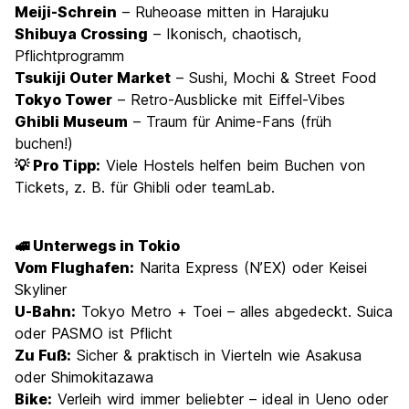
Meiji-Schrein
– Ruheoase mitten in Harajuku
Shibuya Crossing
– Ikonisch, chaotisch,
Pflichtprogramm
Tsukiji Outer Market
– Sushi, Mochi & Street Food
Tokyo Tower
– Retro-Ausblicke mit Eiffel-Vibes
Ghibli Museum
– Traum für Anime-Fans (früh
buchen!)
💡 Pro Tipp:
Viele Hostels helfen beim Buchen von
Tickets, z. B. für Ghibli oder teamLab.
🚅 Unterwegs in Tokio
Vom Flughafen:
Narita Express (N’EX) oder Keisei
Skyliner
U-Bahn:
Tokyo Metro + Toei – alles abgedeckt. Suica
oder PASMO ist Pflicht
Zu Fuß:
Sicher & praktisch in Vierteln wie Asakusa
oder Shimokitazawa
Bike:
Verleih wird immer beliebter – ideal in Ueno oder