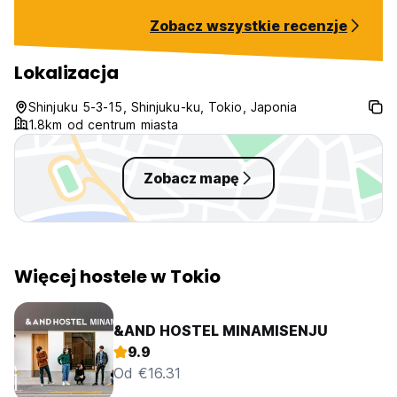
mention were not to sophisticated
Zobacz wszystkie recenzje
breakfast - bread, jam, hard
boiled egg and a yoghurt. For me
personally it was not a big deal.
Lokalizacja
Would come back.
Shinjuku 5-3-15, Shinjuku-ku, Tokio, Japonia
1.8km od centrum miasta
Zobacz mapę
Więcej hostele w Tokio
&AND HOSTEL MINAMISENJU
9.9
Od €16.31