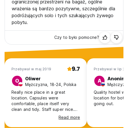
ograniczonej przestrzeni na bagaż, ogólne
wrażenia są bardzo pozytywne, szczególnie dla
podróżujących solo i tych szukających żywego
pobytu.
Czy to było pomocne?
9.7
Przebywał w maj 2019
Przebywał w lip 20
Oliwer
Anonim
O
A
Mężczyzna, 18-24, Polska
Really nice place in a great
Quality hostel wit
location. Capsules were
location for both
comfortable, place itself very
going out.
clean and tidy. Staff super nice.
People tended to spend time in
Read more
common areas what was also
pretty cool. Only drawback I could