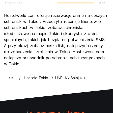
Transport
9.3
Zwiedzanie
9.1
Hostelworld.com oferuje rezerwacje online najlepszych
Kultura
9.3
schronisk w Tokio . Przeczytaj recenzje klientów o
Imprezy
schroniskach w Tokio, zobacz schroniska
8.5
młodzieżowe na mapie Tokio i skorzystaj z ofert
Najlepsza wartość
7.5
specjalnych, takich jak bezpłatne potwierdzenia SMS.
A przy okazji zobacz naszą listę najlepszych rzeczy
do zobaczenia i zrobienia w Tokio. Hostelworld.com -
najlepszy przewodnik po schroniskach turystycznych
w Tokio.
Hostele Tokio
UNPLAN Shinjuku