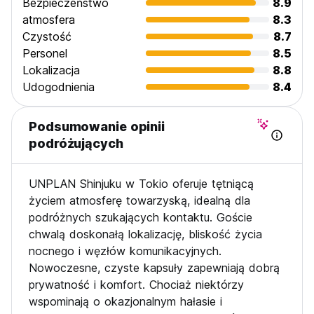
Bezpieczeństwo
8.9
atmosfera
8.3
Czystość
8.7
Personel
8.5
Lokalizacja
8.8
Udogodnienia
8.4
Podsumowanie opinii
podróżujących
UNPLAN Shinjuku w Tokio oferuje tętniącą
życiem atmosferę towarzyską, idealną dla
podróżnych szukających kontaktu. Goście
chwalą doskonałą lokalizację, bliskość życia
nocnego i węzłów komunikacyjnych.
Nowoczesne, czyste kapsuły zapewniają dobrą
prywatność i komfort. Chociaż niektórzy
wspominają o okazjonalnym hałasie i