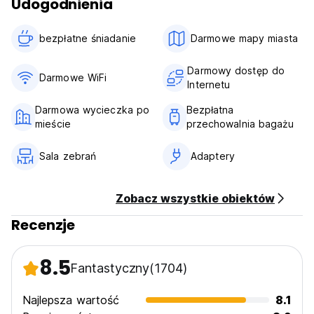
Udogodnienia
bezpłatne śniadanie‎
Darmowe mapy miasta
Darmowy dostęp do
Darmowe WiFi
Internetu
Darmowa wycieczka po
Bezpłatna
mieście
przechowalnia bagażu
Sala zebrań
Adaptery
Zobacz wszystkie obiektów
Recenzje
8.5
Fantastyczny
(1704)
Najlepsza wartość
8.1