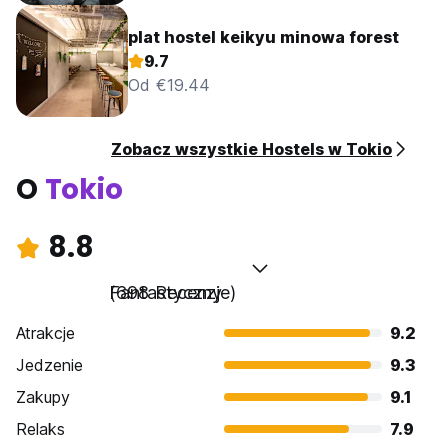
plat hostel keikyu minowa forest
9.7
Od €19.44
Zobacz wszystkie Hostels w Tokio
O
Tokio
8.8
Fantastyczny
(698 Recenzje)
Atrakcje
9.2
Jedzenie
9.3
Zakupy
9.1
Relaks
7.9