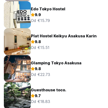
Edo Tokyo Hostel
9.9
Od €15.79
Plat Hostel Keikyu Asakusa Karin
9.8
Od €15.51
Glamping Tokyo Asakusa
9.8
Od €22.73
Guesthouse toco.
9.7
Od €18.83