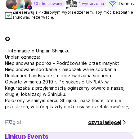
Darmowe 
70+ hostowany
1 wydarzenia
Zarezerwuj z 4-dniowym wyprzedzeniem, aby móc bezpłatnie
anulować rezerwację.
O
- Informacje o Unplan Shinjuku -
Unplan oznacza:
Nieplanowana podróż - Podróżowanie przez instynkt
Nieplanowane spotkanie - nieoczekiwane spotkania
Unplanned Landscape - nieprzewidziana sceneria
Otwarte w marcu 2019 r. Po sukcesie UNPLAN w
Kagurazaka z przyjemnością ogłaszamy otwarcie naszej
drugiej lokalizacji w Shinjuku!
Położony w samym sercu Shinjuku, nasz hostel oferuje
przestrzeń, w której każdy może usiąść i zrelaksować się,
niezależnie od tego, czy jest nowy, powracający, czy
mieszkający w Japonii.
czytaj więcej
Zgłoś
Miasto Shinjuku to idealna mieszanka tętniącego życiem
miasta i przeplatającej się różnorodności kulturowej.
Linkup Events
Koloryt śródmieścia, skrzyżowanie różnych informacji,