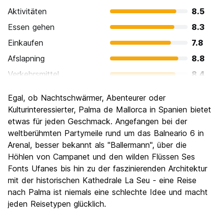
Aktivitäten
8.5
Essen gehen
8.3
Einkaufen
7.8
Afslapning
8.8
Verkehrsmittel
8.4
Sehenswürdigkeiten
8.3
Egal, ob Nachtschwärmer, Abenteurer oder
Kultur
8.0
Kulturinteressierter, Palma de Mallorca in Spanien bietet
Nachtleben / Party
etwas für jeden Geschmack. Angefangen bei der
8.3
weltberühmten Partymeile rund um das Balneario 6 in
Preis-Leistungsverhältnis
8.1
Arenal, besser bekannt als "Ballermann", über die
Höhlen von Campanet und den wilden Flüssen Ses
Fonts Ufanes bis hin zu der faszinierenden Architektur
mit der historischen Kathedrale La Seu - eine Reise
nach Palma ist niemals eine schlechte Idee und macht
jeden Reisetypen glücklich.