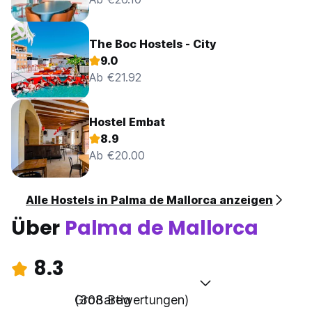
The Boc Hostels - City
9.0
Ab €21.92
Hostel Embat
8.9
Ab €20.00
Alle Hostels in Palma de Mallorca anzeigen
Über
Palma de Mallorca
8.3
Großartig
(308 Bewertungen)