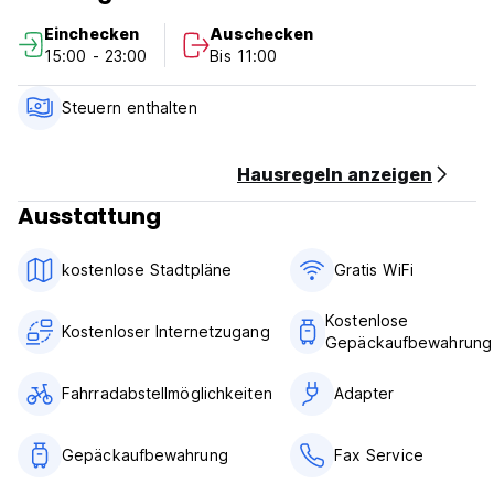
Einchecken
Auschecken
Die Hostelzimmer verfügen über eine Terrasse. Alle Zimmer
15:00 - 23:00
Bis 11:00
verfügen über eine Mikrowelle.
Touristenlizenz XIJMa/016
Steuern enthalten
Hausregeln anzeigen
Ausstattung
kostenlose Stadtpläne
Gratis WiFi
Kostenlose
Kostenloser Internetzugang
Gepäckaufbewahrung
Fahrradabstellmöglichkeiten
Adapter
Gepäckaufbewahrung
Fax Service