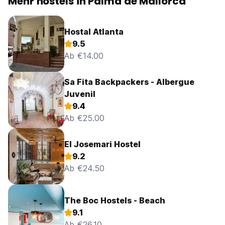
Mehr hostels in Palma de Mallorca
Hostal Atlanta
9.5
Ab €14.00
Sa Fita Backpackers - Albergue
Juvenil
9.4
Ab €25.00
El Josemari Hostel
9.2
Ab €24.50
The Boc Hostels - Beach
9.1
Ab €26.10