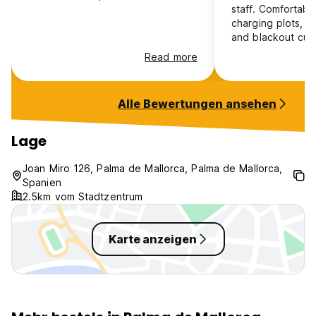
staff. Comfortabl
charging plots, in
and blackout curt
middle aged male
Read more
was there.. Didn‘
since it‘s suppou
hostel. Otherwis
Alle Bewertungen ansehen
booked the fema
Lage
Joan Miro 126, Palma de Mallorca, Palma de Mallorca,
Spanien
2.5km vom Stadtzentrum
Karte anzeigen