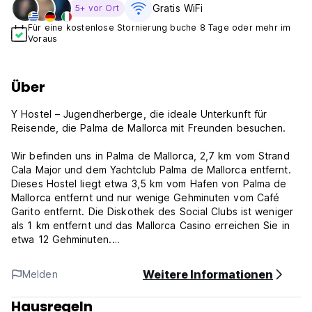
Gratis WiFi
5+ vor Ort
Für eine kostenlose Stornierung buche 8 Tage oder mehr im
Voraus
Über
Y Hostel – Jugendherberge, die ideale Unterkunft für
Reisende, die Palma de Mallorca mit Freunden besuchen.
Wir befinden uns in Palma de Mallorca, 2,7 km vom Strand
Cala Major und dem Yachtclub Palma de Mallorca entfernt.
Dieses Hostel liegt etwa 3,5 km vom Hafen von Palma de
Mallorca entfernt und nur wenige Gehminuten vom Café
Garito entfernt. Die Diskothek des Social Clubs ist weniger
als 1 km entfernt und das Mallorca Casino erreichen Sie in
etwa 12 Gehminuten.
Unsere Rezeption ist von 8:00 Uhr bis Mitternacht besetzt
und wir bieten im gesamten Gebäude kostenloses WLAN.
Weitere Informationen
Melden
Die Unterkunft verfügt über eine Gemeinschaftslounge,
einen Concierge-Service und organisiert Touren für die
Hausregeln
Gäste. Eine Terrasse mit sehr angenehmer Atmosphäre!