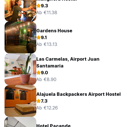
9.3
Ab €11.38
Gardens House
9.1
Ab €13.13
Las Carmelas, Airport Juan
Santamaria
9.0
Ab €8.90
Alajuela Backpackers Airport Hostel
7.3
Ab €12.26
Hotel Pacande