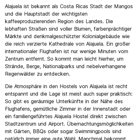
Sehenswürdigkeiten
6.1
Alajuela ist bekannt als Costa Ricas Stadt der Mangos
Kultur
6.2
und die Hauptstadt der wichtigsten
Nachtleben / Party
kaffeeproduzierenden Region des Landes. Die
5.9
lebhaften Straßen sind voller Blumen, farbenprächtiger
Preis-Leistungsverhältnis
7.3
Märkte und denkmalgeschützter Kolonialgebäude wie
die reich verzierte Kathedrale von Alajuela. Ein großer
internationaler Flughafen ist nur wenige Minuten vom
Zentrum entfernt. So kommt man leicht hierher, um
Strände, Berge, Nationalparks und nebelverhangene
Regenwälder zu entdecken.
Die Atmosphäre in den Hostels von Alajuela ist recht
entspannt und die Lage ist meist auch super praktisch:
So gibt es geräumige Unterkünfte in der Nähe des
Flughafens, gemütliche Zimmer in der Innenstadt oder
ein familiengeführtes Alajuela Hostel direkt zwischen
Stadtzentrum und Airport. Übernachtungsmöglichkeiten
mit Gärten, BBQs oder sogar Swimmingpools sind
natürlich immer eine gute Wahl. Manchmal bekommt