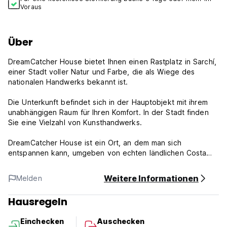
Voraus
Über
DreamCatcher House bietet Ihnen einen Rastplatz in Sarchí,
einer Stadt voller Natur und Farbe, die als Wiege des
nationalen Handwerks bekannt ist.
Die Unterkunft befindet sich in der Hauptobjekt mit ihrem
unabhängigen Raum für Ihren Komfort. In der Stadt finden
Sie eine Vielzahl von Kunsthandwerks.
DreamCatcher House ist ein Ort, an dem man sich
entspannen kann, umgeben von echten ländlichen Costa
Rican -Folklore, Kaffeeplantagen und seinen Menschen in
einem der charmantesten Orte, die in ganz Costa Rica für
Weitere Informationen
Melden
seine wunderschönen handgefertigten und souveniren
bekannt sind.
Hausregeln
Das Haus könnte als Basislager genutzt werden, um sich
Einchecken
Auschecken
leicht zu bewegen und etwa 30 km nordwestlich von