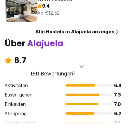
9.4
Ab €12.52
Alle Hostels in Alajuela anzeigen
Über
Alajuela
6.7
Gut
(76 Bewertungen)
Aktivitäten
6.4
Essen gehen
7.3
Einkaufen
7.0
Afslapning
6.2
Verkehrsmittel
8.1