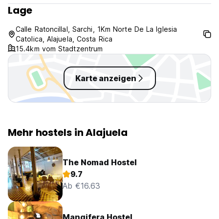
Nichtraucher. (Auto-translated from original language)
Lage
Calle Ratoncillal, Sarchi, 1Km Norte De La Iglesia
Catolica, Alajuela, Costa Rica
15.4km vom Stadtzentrum
Karte anzeigen
Mehr hostels in Alajuela
The Nomad Hostel
9.7
Ab €16.63
Mangifera Hostel