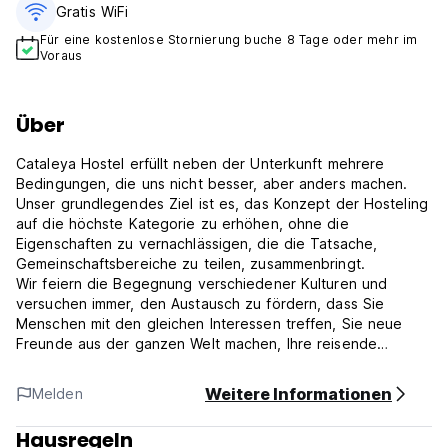
Gratis WiFi
Für eine kostenlose Stornierung buche 8 Tage oder mehr im
Voraus
Über
Cataleya Hostel erfüllt neben der Unterkunft mehrere
Bedingungen, die uns nicht besser, aber anders machen.
Unser grundlegendes Ziel ist es, das Konzept der Hosteling
auf die höchste Kategorie zu erhöhen, ohne die
Eigenschaften zu vernachlässigen, die die Tatsache,
Gemeinschaftsbereiche zu teilen, zusammenbringt.
Wir feiern die Begegnung verschiedener Kulturen und
versuchen immer, den Austausch zu fördern, dass Sie
Menschen mit den gleichen Interessen treffen, Sie neue
Freunde aus der ganzen Welt machen, Ihre reisende
Leidenschaft ernähren und sich mit wundervollen
Erfahrungen nähren.
Weitere Informationen
Melden
Dafür haben wir entspannende Räume, wir suchen einen
erholsamen Schlaf und Rest der Parteien ein paar Blocks
Hausregeln
vom Herzen der Stadt Bocas.