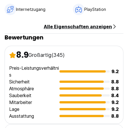
Checken Sie von 14:00 bis 18:00 Uhr ein.
Schauen Sie sich vor 10:00 Uhr an.
Internetzugang
PlayStation
Zahlung bei Ankunft per Bargeld.
Alle Eigenschaften anzeigen
Steuern inbegriffen.
Bewertungen
Empfangsstunden 8:00 bis 18:00 Uhr
8.9
Keine Kinder erlauben
Großartig
(345)
Raucherbereich (Auto-translated from original language)
Preis-Leistungsverhältni
9.2
s
Sicherheit
8.8
Atmosphäre
8.8
Sauberkeit
8.4
Mitarbeiter
9.2
Lage
9.2
Ausstattung
8.8