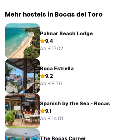
Mehr hostels in Bocas del Toro
Palmar Beach Lodge
9.4
Ab €17.02
Boca Estrella
9.2
Ab €8.76
Spanish by the Sea - Bocas
9.1
Ab €14.01
The Bocas Corner