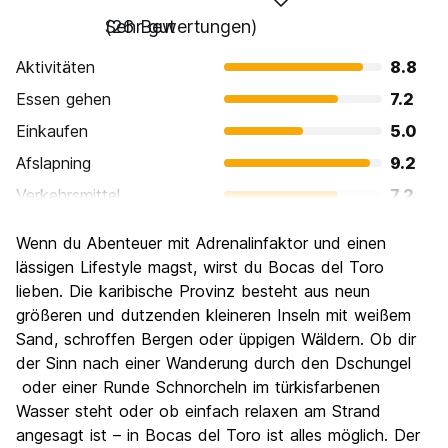
Sehr gut
(26 Bewertungen)
Aktivitäten
8.8
Essen gehen
7.2
Einkaufen
5.0
Afslapning
9.2
Verkehrsmittel
7.2
Sehenswürdigkeiten
7.5
Wenn du Abenteuer mit Adrenalinfaktor und einen
Kultur
7.1
lässigen Lifestyle magst, wirst du Bocas del Toro
Nachtleben / Party
lieben. Die karibische Provinz besteht aus neun
7.7
größeren und dutzenden kleineren Inseln mit weißem
Preis-Leistungsverhältnis
7.7
Sand, schroffen Bergen oder üppigen Wäldern. Ob dir
der Sinn nach einer Wanderung durch den Dschungel
oder einer Runde Schnorcheln im türkisfarbenen
Wasser steht oder ob einfach relaxen am Strand
angesagt ist – in Bocas del Toro ist alles möglich. Der