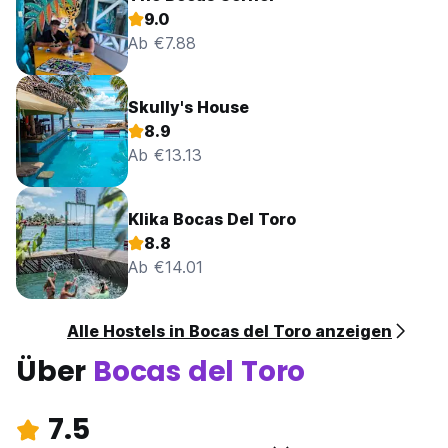
9.0
Ab €7.88
Skully's House
8.9
Ab €13.13
Klika Bocas Del Toro
8.8
Ab €14.01
Alle Hostels in Bocas del Toro anzeigen
Über
Bocas del Toro
7.5