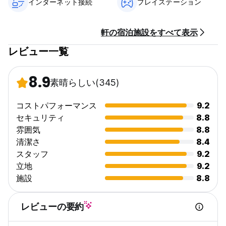
インターネット接続
プレイステーション
到着時に現金でお支払いください。
税金が含まれています。
軒の宿泊施設をすべて表示
レビュー一覧
受付時間 8:00～18:00
子供は許可しない
8.9
喫煙エリア (Auto-translated from original language)
素晴らしい
(345)
コストパフォーマンス
9.2
セキュリティ
8.8
雰囲気
8.8
清潔さ
8.4
スタッフ
9.2
立地
9.2
施設
8.8
レビューの要約