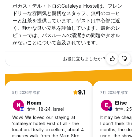
ボカス・デル・トロのCataleya Hostelは、フレン
ドリーな雰囲気と親切なスタッフ、無料のコーヒ
ーと紅茶を提供しています。ゲストは中心部に近
く、静かな良い立地を評価しています。最近のレ
ビューでは、バスルームの清潔さの問題やタオル
がないことについて言及されています。
お役に立ちましたか？
9.1
5月 2026年滞在
7月 2025年滞在
Noam
Elise
N
E
女性, 18-24, Israel
女性, 25-30,
Wow! We loved our staying at
It may be cheap bu
‘cataleya’ hotel! First of all - the
I don’t think the
location. Really excellent, about 4
months, the dorm
minutes walk from the Main Street,
urine, the showe