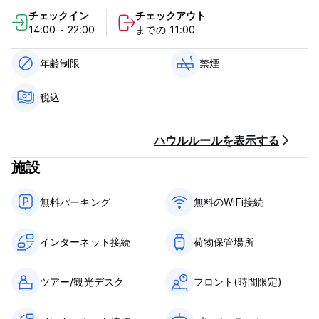
チェックイン
チェックアウト
Cataleya Hostelには、レセプションルーム、大きな共用キッチ
14:00 - 22:00
までの 11:00
ンがあり、グラウンドフロアには設備が整っています。また、専
用のランドリーサービスと追加料金が含まれます。クイーンサイ
ズベッド付きのプライベートダブルルーム2室、天井ファン、テ
年齢制限
禁煙
レビ、バスルームが備わっています。非常に広々とした共用で
す。エアコン付きのプライベートトリプルルームの後、2階には2
税込
部屋あり、1つは専用バスルーム付きの8名用の混合部屋、もう1
つは共用バスルームとキングベッドを備えた4人部屋です。
また、ミニシネマルームや自分でポップコーンを作ることができ
ハウルルールを表示する
るNetflixもあり、部屋から出て新鮮な空気を楽しむための美しい
テラスがあり、ハンモックやピクニックテーブルもあり、楽しむ
施設
ことができます。
無料パーキング
無料のWiFi接続
カタレヤ ホステルのポリシーと条件:
キャンセルポリシー：ご到着の2日前まで。キャンセルが遅れた
インターネット接続
荷物保管場所
場合、またはノーショーの場合は、滞在の最初の1泊分の料金が課
金されます。
ツアー/観光デスク
フロント(時間限定)
チェックインは14:00～18:00までとなります。
10:00前にチェックアウトしてください。