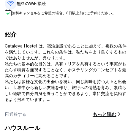
無料のWiFi接続
無料キャンセルをご希望の場合、8日以上前にご予約ください。
紹介
Cataleya Hostel は、宿泊施設であることに加えて、複数の条件
を満たしています。これらの条件は、私たちをより良くするもの
ではありませんが、異なります。
私たちの基本的な目的は、共有エリアを共有するという事実がも
たらす特質を無視することなく、ホステリングのコンセプトを最
高のカテゴリーに高めることです。
私たちは多様な文化の出会いを祝い、同じ興味を持つ人々と出会
い、世界中から新しい友達を作り、旅行への情熱を育み、素晴ら
しい経験で自分自身を養うことができるよう、常に交流を奨励す
るよう努めています。
そのために、私たちはボカスタウンの中心部から数ブロック離れ
た場所にリラックスできるスペースを用意し、安らかな睡眠とパ
もっと読む
通報する
ーティーの休息を求めています。
確かに、落ち着きのない冒険者が安全で安心できる理想的な避難
ハウスルール
所です。