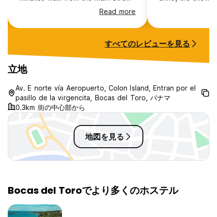
quiet street, never had any
and taps had no r
Read more
trouble sleeping :) Second, the
asked the emplo
staff - Mariela always choose
sheet as my bed 
great volunteers to help her out
and after looking
すべてのレビューを見る
and she was amazing! Loved her
handed me one w
and kept in touch even after we
told may another
left. Mariela also have tours from
removed the used
立地
her hostel and they have a
own bunk and gav
discount. Really recommend:)))
states it’s Air co
Av. E norte vía Aeropuerto, Colon Island, Entran por el
Love you Maru!
would have worke
pasillo de la virgencita, Bocas del Toro, パナマ
cooler outside
0.3km 街の中心部から
地図を見る
Bocas del Toroでより多くのホステル