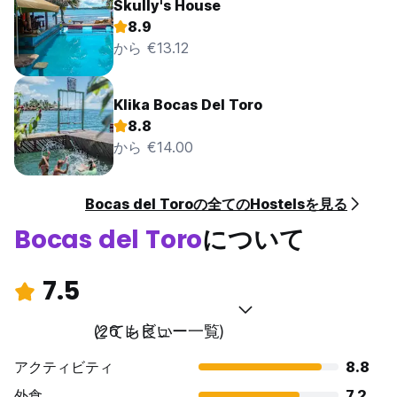
Skully's House
8.9
から €13.12
Klika Bocas Del Toro
8.8
から €14.00
Bocas del Toroの全てのHostelsを見る
Bocas del Toro
について
7.5
とても良い
(26 レビュー一覧)
アクティビティ
8.8
外食
7.2