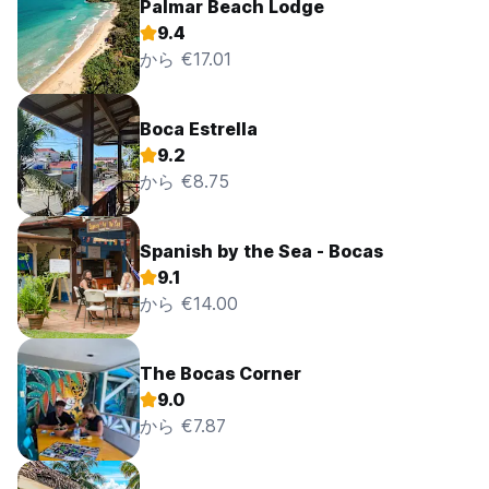
Palmar Beach Lodge
9.4
から €17.01
Boca Estrella
9.2
から €8.75
Spanish by the Sea - Bocas
9.1
から €14.00
The Bocas Corner
9.0
から €7.87