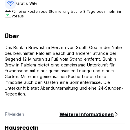
Gratis WiFi
Für eine kostenlose Stornierung buche 8 Tage oder mehr im
Voraus
Über
Das Bunk n Brew ist im Herzen von South Goa in der Nähe
des berühmten Palolem Beach und anderer Strände der
Gegend 12 Minuten zu Fuß vom Strand entfernt. Bunk n
Brew in Palolem bietet eine gemeinsame Unterkunft für
Erwachsene mit einer gemeinsamen Lounge und einem
Garten. Mit einer gemeinsamen Küche bietet diese
Immobilie auch den Gästen eine Sonnenterrasse. Die
Unterkunft bietet Abendunterhaltung und eine 24-Stunden-
Rezeption.
Die Einheiten verfügen über Bettwäsche.
Weitere Informationen
Melden
Zu den beliebten Interessenspunkten in der Nähe des
Hostels zählen Patnem Beach, Rajbaga Beach und Colomb
Hausregeln
Beach. Der nächste Flughafen ist Dabolim Airport, 47 km