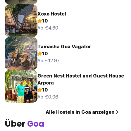
Xoxo Hostel
10
Ab €4.60
Tamasha Goa Vagator
10
Ab €12.97
Green Nest Hostel and Guest House
Arpora
10
Ab €0.06
Alle Hostels in Goa anzeigen
Über
Goa