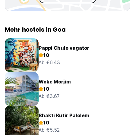
Mehr hostels in Goa
Pappi Chulo vagator
10
Ab €6.43
Woke Morjim
10
Ab €3.67
Bhakti Kutir Palolem
10
Ab €5.52