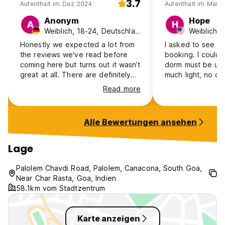
3.7
Aufenthalt im Dez 2024
Aufenthalt im Mär 
Anonym
Hope
A
H
Weiblich, 18-24, Deutschland
Weiblich, 
Honestly we expected a lot from
I asked to see t
the reviews we‘ve read before
booking. I could 
coming here but turns out it wasn’t
dorm must be unc
great at all. There are definitely
much light, no cur
worse places to stay out there
chose the small 
Read more
but if you want to enjoy yourself
because at least 
for longer time I really can’t
the fan would be
recommend this place. We saw
and had curtains
Alle Bewertungen ansehen
them not changing the bedsheets
the staff spent s
so the beads weren’t clean at all.
at me with the d
The bathroom was cleaned once
talking about me 
Lage
a day this was nice. Otherwise the
in, and it felt voy
kitchen was so dirty we never
and uncalled for 
Palolem Chavdi Road, Palolem, Canacona, South Goa,
used it and no one cared about
gender policing 
Near Char Rasta, Goa, Indien
the mess.
mixed dorm). The
58.1km vom Stadtzentrum
women's dorm wa
Karte anzeigen