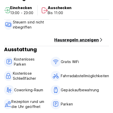
vom Bunk n Brew entfernt.
Einchecken
Auschecken
13:00 - 23:00
Bis 11:00
''' Eigentumsrichtlinien '''
Stornierungsrichtlinie: 7 Tage vor der Ankunft. Im Falle einer
Steuern sind nicht
verspäteten Stornierung oder keine Show wird Ihnen in der
inbegriffen
ersten Nacht Ihres Aufenthalts berechnet.
Check-in von 13:00 bis 23:00 Uhr.
Schauen Sie sich vor 11:00 Uhr unter.
Hausregeln anzeigen
Zahlung bei Ankunft per Bargeld, Kreditkarten.
Ausstattung
Steuern inbegriffen.
Frühstück nicht inbegriffen.
Kostenloses
Keine Ausgangssperre.
Gratis WiFi
Parken
Wir akzeptieren Kunden nicht jünger als 18 Jahre. (Auto-
translated from original language)
Kostenlose
Fahrradabstellmöglichkeiten
Schließfächer
Coworking-Raum
Gepäckaufbewahrung
Rezeption rund um
Parken
die Uhr geöffnet