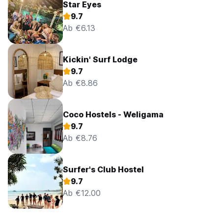
Star Eyes
9.7
Ab €6.13
Kickin' Surf Lodge
9.7
Ab €8.86
Coco Hostels - Weligama
9.7
Ab €8.76
Surfer's Club Hostel
9.7
Ab €12.00