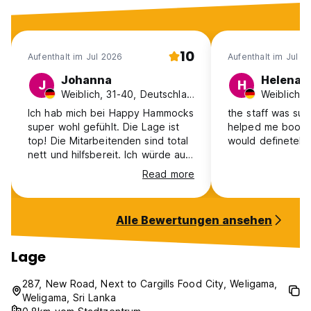
10
Aufenthalt im Jul 2026
Aufenthalt im Jul 2
Johanna
Helena
J
H
Weiblich, 31-40, Deutschland
Ich hab mich bei Happy Hammocks
the staff was sup
super wohl gefühlt. Die Lage ist
helped me book m
top! Die Mitarbeitenden sind total
would definetely
nett und hilfsbereit. Ich würde auf
jeden Fall wiederkommen :)
Read more
Alle Bewertungen ansehen
Lage
287, New Road, Next to Cargills Food City, Weligama,
Weligama, Sri Lanka