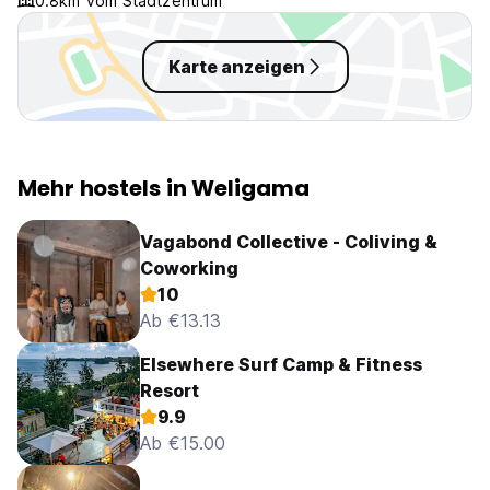
0.8km vom Stadtzentrum
Karte anzeigen
Mehr hostels in Weligama
Vagabond Collective - Coliving &
Coworking
10
Ab €13.13
Elsewhere Surf Camp & Fitness
Resort
9.9
Ab €15.00