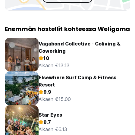
Enemmän hostellit kohteessa Weligama
Vagabond Collective - Coliving &
Coworking
10
Alkaen €13.13
Elsewhere Surf Camp & Fitness
Resort
9.9
Alkaen €15.00
Star Eyes
9.7
Alkaen €6.13