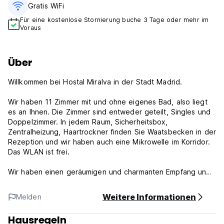
Gratis WiFi
Für eine kostenlose Stornierung buche 3 Tage oder mehr im
Voraus
Über
Willkommen bei Hostal Miralva in der Stadt Madrid.
Wir haben 11 Zimmer mit und ohne eigenes Bad, also liegt
es an Ihnen. Die Zimmer sind entweder geteilt, Singles und
Doppelzimmer. In jedem Raum, Sicherheitsbox,
Zentralheizung, Haartrockner finden Sie Waatsbecken in der
Rezeption und wir haben auch eine Mikrowelle im Korridor.
Das WLAN ist frei.
Wir haben einen geräumigen und charmanten Empfang und
eine junge Menschenatmosphäre.
Weitere Informationen
Melden
Die Hostal Miralva liegt nur wenige Gehminuten von den
Hausregeln
wichtigsten Orten im Herzen von Madrid wie Puerta del Sol,