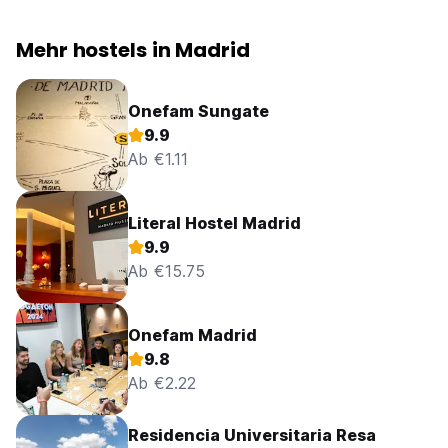
Mehr hostels in Madrid
Onefam Sungate
9.9
Ab €1.11
Literal Hostel Madrid
9.9
Ab €15.75
Onefam Madrid
9.8
Ab €2.22
Residencia Universitaria Resa