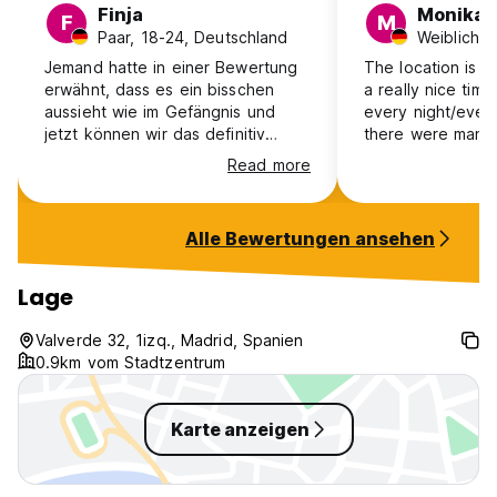
Finja
Monika
F
M
Paar, 18-24, Deutschland
Jemand hatte in einer Bewertung
The location is 
erwähnt, dass es ein bisschen
a really nice time
aussieht wie im Gefängnis und
every night/ever
jetzt können wir das definitiv
there were many 
nachvollziehen. Es ist oke für ein
the hostel/in fron
Read more
paar Nächte hier unterzukommen
aber es ist sehr laut und schlafen
dann ehr schwierig. Unsere Decke
Alle Bewertungen ansehen
hatte am Anfang einen Fleck, was
zum Glück aber schnell behoben
wurde. Die Bäder waren sauber
Lage
aber es roch stark nach
Zigaretten.
Valverde 32, 1izq., Madrid, Spanien
0.9km vom Stadtzentrum
Karte anzeigen