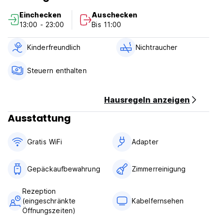
Museo Del Prado und Chueca entfernt.
Einchecken
Auschecken
13:00 - 23:00
Bis 11:00
In unserer Straße finden Sie zwei Supermärkte.
Alle wichtigen Kreditkarten akzeptiert. (Auto-translated from
Kinderfreundlich
Nichtraucher
original language)
Steuern enthalten
Hausregeln anzeigen
Ausstattung
Gratis WiFi
Adapter
Gepäckaufbewahrung
Zimmerreinigung
Rezeption
(eingeschränkte
Kabelfernsehen
Öffnungszeiten)