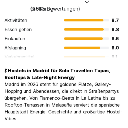
Großartig
(3813 Bewertungen)
Aktivitäten
8.7
Essen gehen
8.8
Einkaufen
8.6
Afslapning
8.0
Verkehrsmittel
9.1
Sehenswürdigkeiten
8.8
💃 Hostels in Madrid für Solo Traveller: Tapas,
Kultur
9.1
Rooftops & Late-Night Energy
Nachtleben / Party
Madrid im 2026 steht für goldene Plätze, Gallery-
8.8
Hopping und Abendessen, die direkt in Straßenpartys
Preis-Leistungsverhältnis
8.1
übergehen. Von Flamenco-Beats in La Latina bis zu
Rooftop-Terrassen in Malasaña serviert die spanische
Hauptstadt Energie, Geschichte und großartige Hostel-
Vibes.