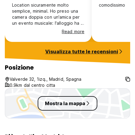
Location sicuramente molto
comodissimo
semplice, minimal. Ho preso una
camera doppia con un'amica per
un evento musicale: l'alloggio ha il
vantaggio di essere in zona molto
Read more
centrale, ma per essere un ostello
è sicuramente un posto "poco
vivo", il che può essere
Visualizza tutte le recensioni
sicuramente un vantaggio per chi
cerca un posto tranquillo. Spazi
nelle camere più che
Posizione
soddisfacenti, purtroppo però le
camere sono molto poco isolate
Valverde 32, 1izq., Madrid, Spagna
dai rumori esterni (si sente
0.9km dal centro citta
passare la gente nei corridoi quasi
come se non avessi una porta :')
Mostra la mappa