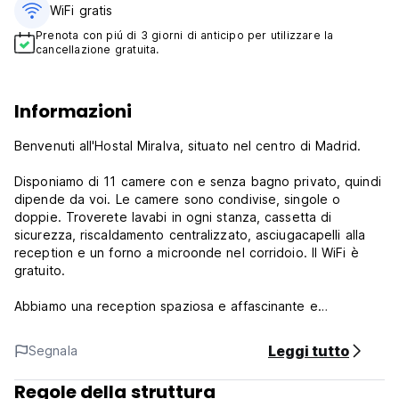
WiFi gratis
Prenota con piú di 3 giorni di anticipo per utilizzare la
cancellazione gratuita.
Informazioni
Benvenuti all'Hostal Miralva, situato nel centro di Madrid.
Disponiamo di 11 camere con e senza bagno privato, quindi
dipende da voi. Le camere sono condivise, singole o
doppie. Troverete lavabi in ogni stanza, cassetta di
sicurezza, riscaldamento centralizzato, asciugacapelli alla
reception e un forno a microonde nel corridoio. Il WiFi è
gratuito.
Abbiamo una reception spaziosa e affascinante e
un'atmosfera giovanile.
Leggi tutto
Segnala
L'Hostal Miralva si trova a pochi passi dai luoghi più
importanti del cuore di Madrid, come Puerta del Sol, Museo
Regole della struttura
del Prado e Chueca.