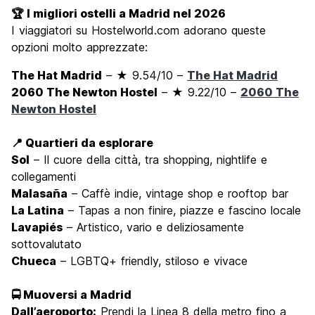
🏆 I migliori ostelli a Madrid nel 2026
I viaggiatori su Hostelworld.com adorano queste
opzioni molto apprezzate:
The Hat Madrid
– ★ 9.54/10 –
The Hat Madrid
2060 The Newton Hostel
– ★ 9.22/10 –
2060 The
Newton Hostel
📍 Quartieri da esplorare
Sol
– Il cuore della città, tra shopping, nightlife e
collegamenti
Malasaña
– Caffè indie, vintage shop e rooftop bar
La Latina
– Tapas a non finire, piazze e fascino locale
Lavapiés
– Artistico, vario e deliziosamente
sottovalutato
Chueca
– LGBTQ+ friendly, stiloso e vivace
🚍 Muoversi a Madrid
Dall’aeroporto:
Prendi la Linea 8 della metro fino a