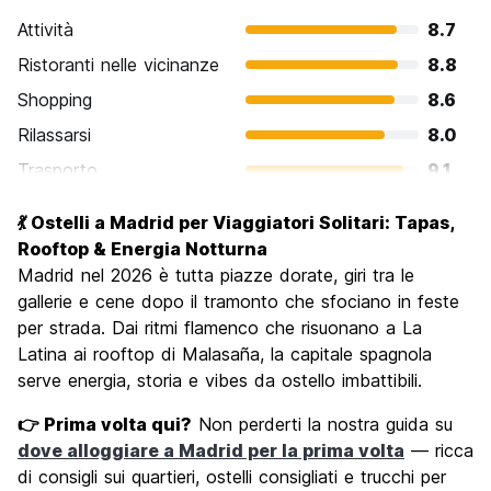
Attività
8.7
Ristoranti nelle vicinanze
8.8
Shopping
8.6
Rilassarsi
8.0
Trasporto
9.1
Cosa visitare
8.8
💃 Ostelli a Madrid per Viaggiatori Solitari: Tapas,
Luoghi di interesse culturale
9.1
Rooftop & Energia Notturna
Festa / Vita notturna
Madrid nel 2026 è tutta piazze dorate, giri tra le
8.8
gallerie e cene dopo il tramonto che sfociano in feste
Qualita' Prezzo
8.1
per strada. Dai ritmi flamenco che risuonano a La
Latina ai rooftop di Malasaña, la capitale spagnola
serve energia, storia e vibes da ostello imbattibili.
👉 Prima volta qui?
Non perderti la nostra guida su
dove alloggiare a Madrid per la prima volta
— ricca
di consigli sui quartieri, ostelli consigliati e trucchi per