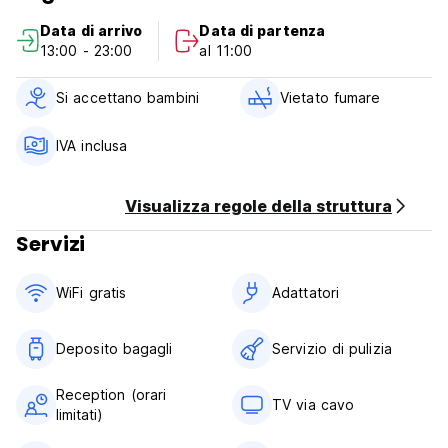
Data di arrivo
Data di partenza
Nella nostra strada si trovano due supermercati.
13:00 - 23:00
al 11:00
Si accettano tutte le principali carte di credito. (Auto-
translated from original language)
Si accettano bambini
Vietato fumare
IVA inclusa
Visualizza regole della struttura
Servizi
WiFi gratis
Adattatori
Deposito bagagli
Servizio di pulizia
Reception (orari
TV via cavo
limitati)