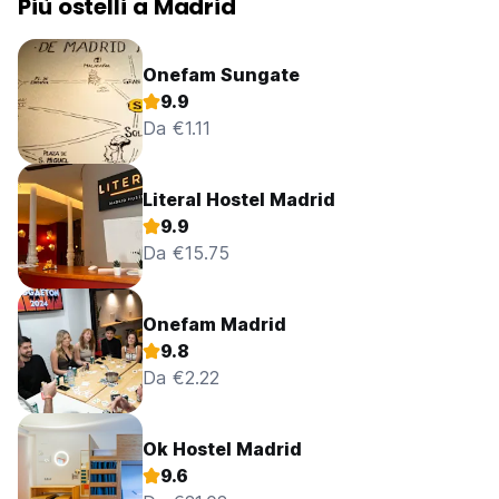
Più ostelli a Madrid
Onefam Sungate
9.9
Da €1.11
Literal Hostel Madrid
9.9
Da €15.75
Onefam Madrid
9.8
Da €2.22
Ok Hostel Madrid
9.6