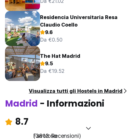
Da €21.02
Residencia Universitaria Resa
Claudio Coello
9.6
Da €0.50
The Hat Madrid
9.5
Da €19.52
Visualizza tutti gli Hostels in Madrid
Madrid
- Informazioni
8.7
Favoloso
(3813 Recensioni)