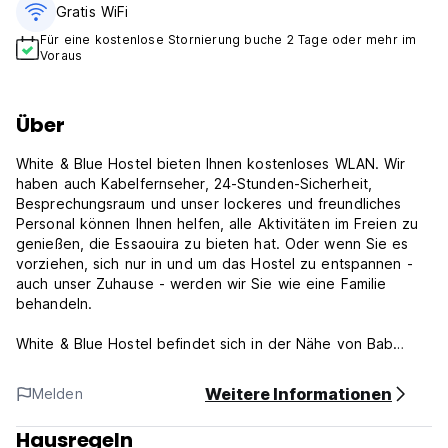
Gratis WiFi
Für eine kostenlose Stornierung buche 2 Tage oder mehr im
Voraus
Über
White & Blue Hostel bieten Ihnen kostenloses WLAN. Wir
haben auch Kabelfernseher, 24-Stunden-Sicherheit,
Besprechungsraum und unser lockeres und freundliches
Personal können Ihnen helfen, alle Aktivitäten im Freien zu
genießen, die Essaouira zu bieten hat. Oder wenn Sie es
vorziehen, sich nur in und um das Hostel zu entspannen -
auch unser Zuhause - werden wir Sie wie eine Familie
behandeln.
White & Blue Hostel befindet sich in der Nähe von Bab
Marrakesch in Essaouira - im Herzen der Medina und nur
fünf Minuten zu Fuß vom Strand entfernt. Esaouira Mogador
Weitere Informationen
Melden
Airport ist 14 km entfernt. Sie können die Hauptattraktionen
der Essaouira einfach besuchen, wie das Souk, das
Hausregeln
historische Stadtzentrum, das Sidi Muhammad Ben Abd Allah