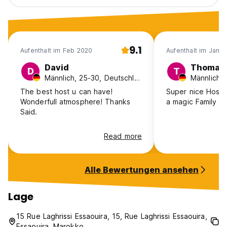
9.1
Aufenthalt im Feb 2020
Aufenthalt im Jan 
David
Thomas
D
T
Männlich, 25-30, Deutschland
Männlich, 
The best host u can have!
Super nice Hostel
Wonderfull atmosphere! Thanks
a magic Family p
Said.
Read more
Alle Bewertungen ansehen
Lage
15 Rue Laghrissi Essaouira, 15, Rue Laghrissi Essaouira,
Essaouira, Marokko