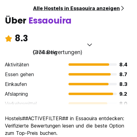
Alle Hostels in Essaouira anzeigen
Über
Essaouira
8.3
Großartig
(374 Bewertungen)
Aktivitäten
8.4
Essen gehen
8.7
Einkaufen
8.3
Afslapning
9.2
Verkehrsmittel
8.0
Sehenswürdigkeiten
8.1
Hostels##ACTIVEFILTER## in Essaouira entdecken:
Kultur
8.5
Verifizierte Bewertungen lesen und die beste Option
Nachtleben / Party
zum Top-Preis buchen.
6.6