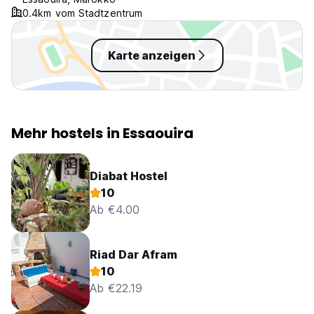
0.4km vom Stadtzentrum
Karte anzeigen
Mehr hostels in Essaouira
Diabat Hostel
10
Ab €4.00
Riad Dar Afram
10
Ab €22.19