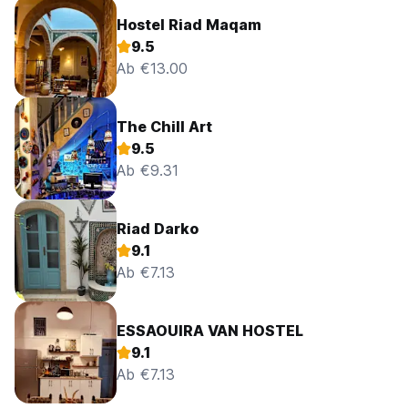
Hostel Riad Maqam
9.5
Ab €13.00
The Chill Art
9.5
Ab €9.31
Riad Darko
9.1
Ab €7.13
ESSAOUIRA VAN HOSTEL
9.1
Ab €7.13