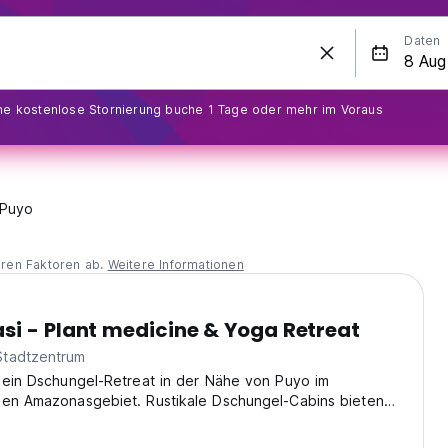
Daten
ine kostenlose Stornierung buche 1 Tage oder mehr im Voraus
Puyo
eren Faktoren ab.
Weitere Informationen
i - Plant medicine & Yoga Retreat
Stadtzentrum
 ein Dschungel-Retreat in der Nähe von Puyo im
hen Amazonasgebiet. Rustikale Dschungel-Cabins bieten
ischen, umweltbewussten Aufenthalt für bewusste
o-translated from original language)