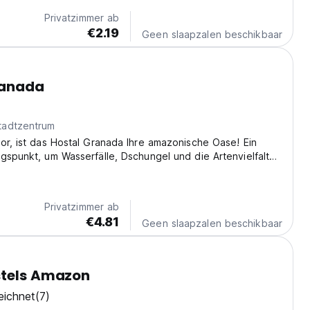
Privatzimmer ab
€2.19
Geen slaapzalen beschikbaar
ranada
tadtzentrum
or, ist das Hostal Granada Ihre amazonische Oase! Ein
gspunkt, um Wasserfälle, Dschungel und die Artenvielfalt
deal, um mit anderen Reisenden in Kontakt zu treten.
ed from original language)
Privatzimmer ab
€4.81
Geen slaapzalen beschikbaar
stels Amazon
eichnet
(7)