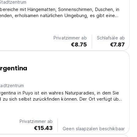
Stadtzentrum
bereiche mit Hängematten, Sonnenschirmen, Duschen, in
renden, erholsamen natürlichen Umgebung, es gibt eine
küche und einen Campingplatz.
Privatzimmer ab
Schlafsäle ab
€8.75
€7.87
Argentina
tadtzentrum
rgentina in Puyo ist ein wahres Naturparadies, in dem Sie
 zu sich selbst zurückfinden können. Der Ort verfügt über
f namens El Templo de Tulumba, eine rustikale Unterkunft,
ölliger Harmonie mit der...
Privatzimmer ab
€15.43
Geen slaapzalen beschikbaar