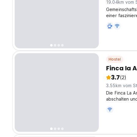
19.04km vom 
Gemeinschafts
einer faszinie
Gemeinschafts
Hostel
Finca la 
3.7
(2)
3.55km vom S
Die Finca La A
abschalten und
einen Bauernho
in der Sie in v