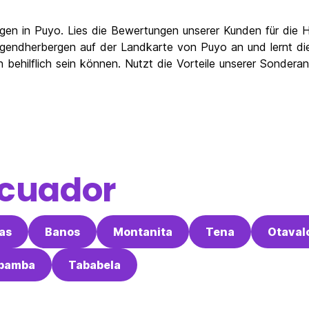
en in Puyo. Lies die Bewertungen unserer Kunden für die H
endherbergen auf der Landkarte von Puyo an und lernt die 
behilflich sein können. Nutzt die Vorteile unserer Sondera
cuador
as
Banos
Montanita
Tena
Otaval
abamba
Tababela