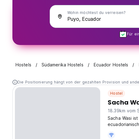
Wohin möchtest du verreisen?
Für e
Hostels
Südamerika Hostels
Ecuador Hostels
Die Positionierung hängt von der gezahlten Provision und and
Hostel
Sacha Was
18.39km vom 
Sacha Wasi ist
ecuadorianisc
einen authent
Reisende. (Aut