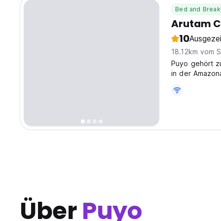
Bed and Break
Arutam C
10
Ausgeze
18.12km vom S
Puyo gehört zu
in der Amazon
Über
Puyo