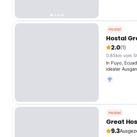
Hostel
Hostal G
2.0
(1)
0.85km vom S
In Puyo, Ecuad
idealer Ausgan
zu erkunden. I
(Auto-translat
Hostel
Great Ho
9.3
Ausgez