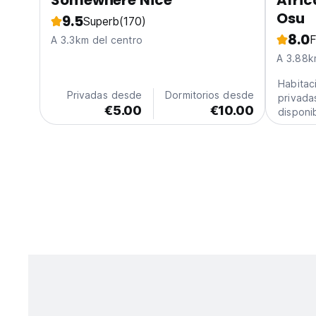
Somewhere Nice
Afric
Osu
9.5
Superb
(170)
8.0
F
A 3.3km del centro
A 3.88k
Habitac
Privadas desde
Dormitorios desde
privada
€5.00
€10.00
disponi