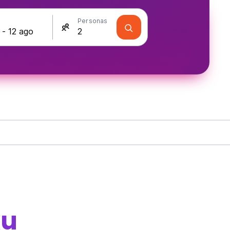
s
Personas
ku