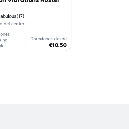
an Vibrations Hostel
abulous
(17)
m del centro
iones
Dormitorios desde
s no
€10.50
bles