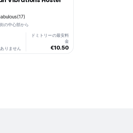
an Vibrations Hostel
abulous
(17)
m 街の中心部から
ドミトリーの最安料
金
€10.50
はありません