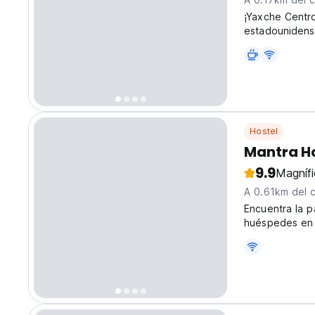
¡Yaxche Centr
estadounidense
Hostel
Mantra H
9.9
Magníf
A 0.61km del 
Encuentra la 
huéspedes en B
conscientes qu
(Auto-translat