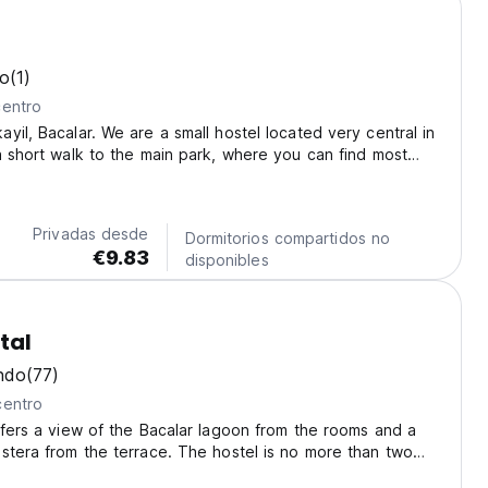
co
(1)
centro
yil, Bacalar. We are a small hostel located very central in
a short walk to the main park, where you can find most
urants. Enjoy this quiet and peaceful space, set back just
e from the noise and bustle...
Privadas desde
Dormitorios compartidos no
€9.83
disponibles
tal
ndo
(77)
centro
ffers a view of the Bacalar lagoon from the rooms and a
stera from the terrace. The hostel is no more than two
re the most famous piers to enter the lagoon, the most