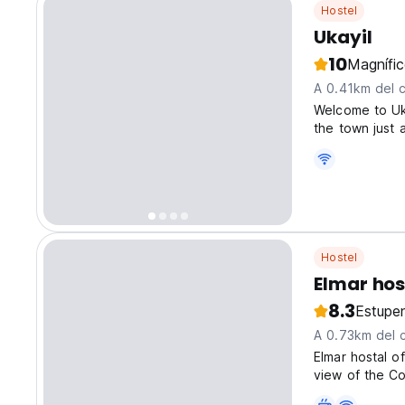
Hostel
Ukayil
10
Magnífi
A 0.41km del 
Welcome to Uka
the town just 
bars and resta
enough distanc
Hostel
Elmar hos
8.3
Estupe
A 0.73km del 
Elmar hostal o
view of the Co
minutes away a