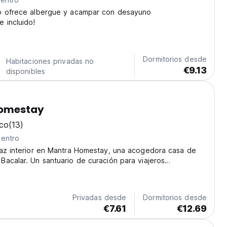
o ofrece albergue y acampar con desayuno
 incluido!
Dormitorios desde
Habitaciones privadas no
€9.13
disponibles
omestay
ico
(13)
centro
paz interior en Mantra Homestay, una acogedora casa de
acalar. Un santuario de curación para viajeros
e buscan una estancia serena y conectada a la tierra.
ed from original language)
Privadas desde
Dormitorios desde
€7.61
€12.69