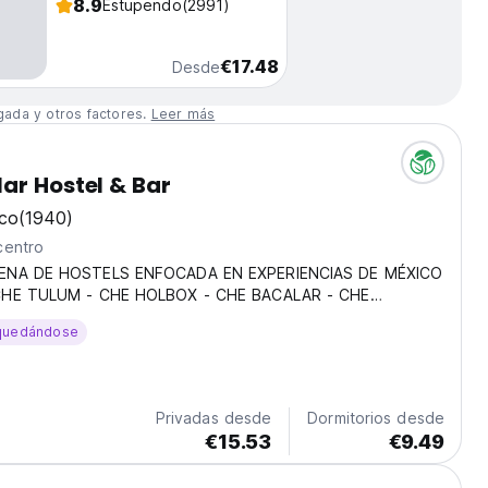
8.9
Estupendo
(2991)
€17.48
Desde
gada y otros factores.
Leer más
ar Hostel & Bar
ico
(1940)
centro
ENA DE HOSTELS ENFOCADA EN EXPERIENCIAS DE MÉXICO
CHE TULUM - CHE HOLBOX - CHE BACALAR - CHE
 CHE MERIDA - CHE SAN CRISTOBAL - CHE ZIPOLITE - CHE
quedándose
DIDO Considerado uno de los Pueblos Mágicos que se
Privadas desde
Dormitorios desde
€15.53
€9.49