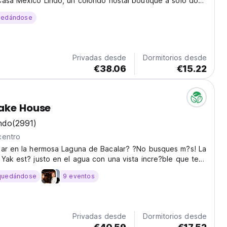
asa Mexico Lindo, un colorido hostal boutique a solo dos
Laguna de los Siete Colores y en la entrada del parque
uedándose
Bacalar. También estamos a pocos pasos del...
Privadas desde
Dormitorios desde
€38.06
€15.22
ake House
ndo
(2991)
centro
gar en la hermosa Laguna de Bacalar? ?No busques m?s! La
Yak est? justo en el agua con una vista incre?ble que te
 irte nunca. ?Ven y pasa un tiempo en el para?so! Las
quedándose
9 eventos
incluyen un muelle privado que...
Privadas desde
Dormitorios desde