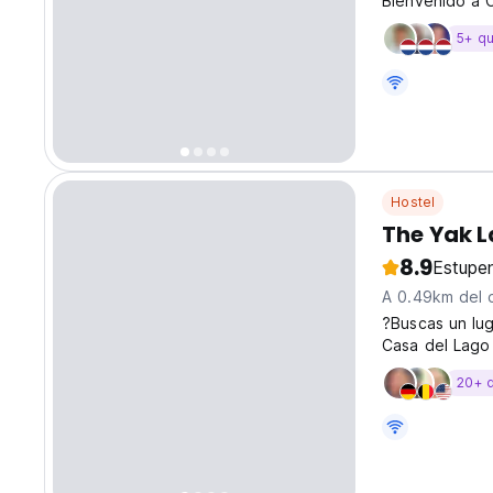
Bienvenido a C
cuadras de la 
5+ q
ecológico de 
Hostel
The Yak L
8.9
Estupe
A 0.49km del 
?Buscas un lu
Casa del Lago 
har? no querer
20+ 
instalaciones 