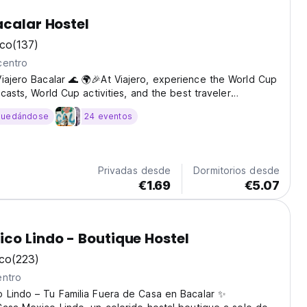
acalar Hostel
ico
(137)
centro
iajero Bacalar 🌊 🌍🎉At Viajero, experience the World Cup
dcasts, World Cup activities, and the best traveler
 celebrate every match together. ⚽ ¿Por qué Viajero
quedándose
24 eventos
 de la mejor cadena de hostales de Latinoamérica,...
Privadas desde
Dormitorios desde
€1.69
€5.07
co Lindo - Boutique Hostel
ico
(223)
entro
 Lindo – Tu Familia Fuera de Casa en Bacalar ✨