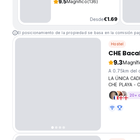
9.5
Magnífico
(136)
€1.69
Desde
El posicionamiento de la propiedad se basa en la comisión pa
Hostel
CHE Bacal
9.3
Magníf
A 0.75km del 
LA ÚNICA CAD
CHE PLAYA - 
VALLADOLID -
20+ 
PUERTO ESCON
destaca por...