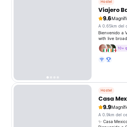
Hostel
Viajero B
9.6
Magníf
A 0.65km del 
Bienvenido a V
with live broa
atmosphere to
10+ 
Bacalar? Parte
Hostel
Casa Mexi
9.9
Magníf
A 0.9km del c
✨ Casa Mexico