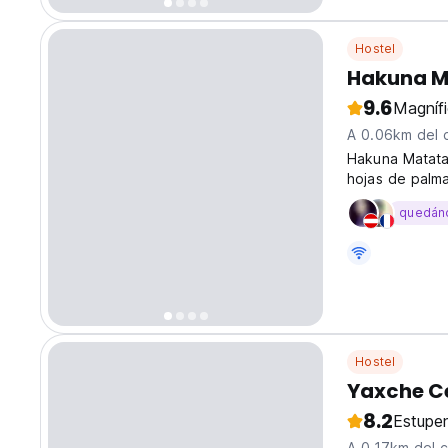
Hostel
Hakuna M
9.6
Magníf
A 0.06km del 
Hakuna Matata
hojas de palma
cama tamaño q
quedán
Hostel
Yaxche C
8.2
Estupe
A 0.17km del 