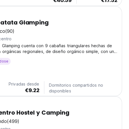
€40.59
€17.52
atata Glamping
ico
(90)
centro
 Glamping cuenta con 9 cabañas triangulares hechas de
 orgánicas regionales, de diseño orgánico simple, con una
ueen y mosquitero.
dose
Privadas desde
Dormitorios compartidos no
€9.22
disponibles
entro Hostel y Camping
ndo
(499)
centro