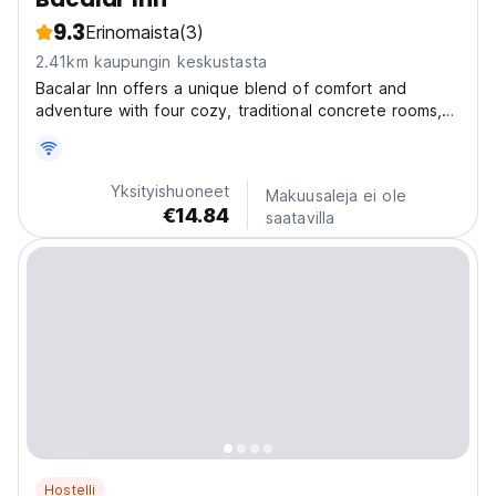
9.3
Erinomaista
(3)
2.41km kaupungin keskustasta
Bacalar Inn offers a unique blend of comfort and
adventure with four cozy, traditional concrete rooms,
each equipped with its own bathroom, private kitchen,
and air conditioning for a restful stay. For those
seeking a closer connection to nature, we feature...
Yksityishuoneet
Makuusaleja ei ole
€14.84
saatavilla
Hostelli