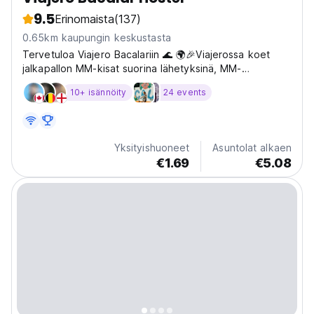
9.5
Erinomaista
(137)
0.65km kaupungin keskustasta
Tervetuloa Viajero Bacalariin 🌊 🌍🎉Viajerossa koet
jalkapallon MM-kisat suorina lähetyksinä, MM-
kisatoimintoina ja parhaalla matkailijatunnelmalla
10+ isännöity
24 events
juhlistaaksesi jokaista ottelua yhdessä. ⚽ Miksi Viajero
Bacalar? Osana Latinalaisen Amerikan parasta
hostelliketjua...
Yksityishuoneet
Asuntolat alkaen
€1.69
€5.08