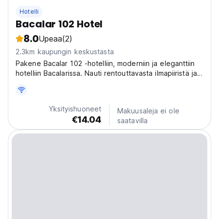
Hotelli
Bacalar 102 Hotel
8.0
Upeaa
(2)
2.3km kaupungin keskustasta
Pakene Bacalar 102 -hotelliin, moderniin ja eleganttiin
hotelliin Bacalarissa. Nauti rentouttavasta ilmapiiristä ja
tutustu vilkkaaseen kaupunkiin lähellä 7-väristä
laguunia. (Auto-translated from original language)
Yksityishuoneet
Makuusaleja ei ole
€14.04
saatavilla