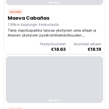
Hostelli
Maeva Cabañas
1.99km kaupungin keskustasta
Tämä majoituspaikka tarjoaa yksityisen uima-altaan ja
ilmaisen yksityisen pysäköintimahdollisuuden.
Majoituspaikassa on koko päivän vartiointi, concierge-
Yksityishuoneet
Asuntolat alkaen
palvelu ja retkien järjestäminen vieraille.
€18.63
€18.19