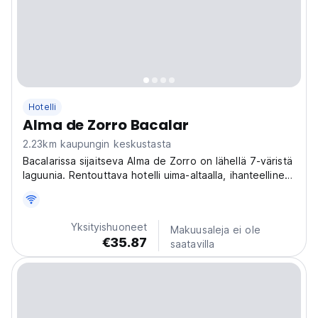
Hotelli
Alma de Zorro Bacalar
2.23km kaupungin keskustasta
Bacalarissa sijaitseva Alma de Zorro on lähellä 7-väristä
laguunia. Rentouttava hotelli uima-altaalla, ihanteellinen
luonnon ystäville ja niille, jotka haluavat tutustua
Bacalarin taikaan. (Auto-translated from original
language)
Yksityishuoneet
Makuusaleja ei ole
€35.87
saatavilla