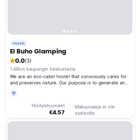
Hotelli
El Buho Glamping
0.0
(3)
1.46km kaupungin keskustasta
We are an eco-cabin hostel that consciously cares for
and preserves nature. Our purpose is to generate an
accommodation service with less impact on our
ecosystem, with small but significant actions. In our
Búho, you will discover a style of accommodation...
Yksityishuoneet
Makuusaleja ei ole
€4.57
saatavilla