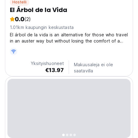
Hostelli
El Árbol de la Vida
0.0
(2)
1.01km kaupungin keskustasta
El árbol de la vida is an alternative for those who travel
in an auster way but without losing the comfort of a
rooms. Enjoying the services of WiFi , bathroom with
hot and cold water(shared or private ), kitchen. We are
located in the city of Bacalar , one...
Yksityishuoneet
Makuusaleja ei ole
€13.97
saatavilla