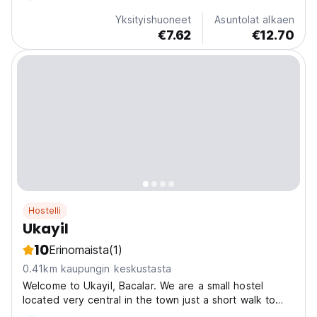
Yksityishuoneet
Asuntolat alkaen
€7.62
€12.70
Hostelli
Ukayil
10
Erinomaista
(1)
0.41km kaupungin keskustasta
Welcome to Ukayil, Bacalar. We are a small hostel
located very central in the town just a short walk to
the main park, where you can find most bars and