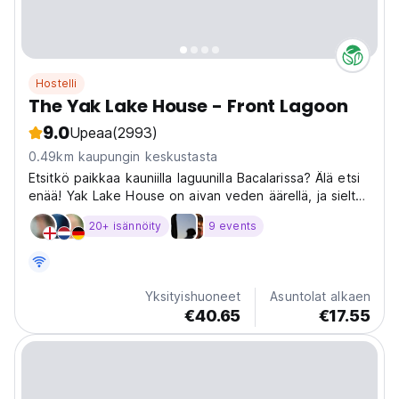
Hostelli
The Yak Lake House - Front Lagoon
9.0
Upeaa
(2993)
0.49km kaupungin keskustasta
Etsitkö paikkaa kauniilla laguunilla Bacalarissa? Älä etsi
enää! Yak Lake House on aivan veden äärellä, ja sieltä
on upea näköala, joka saa sinut koskaan haluamaan
20+ isännöity
9 events
lähteä. Tule viettämään aikaa paratiisissa! Palveluihin
kuuluu yksityinen laituri, joka ulottuu...
Yksityishuoneet
Asuntolat alkaen
€40.65
€17.55