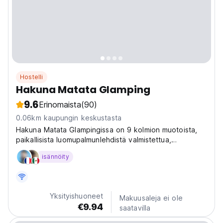
Hostelli
Hakuna Matata Glamping
9.6
Erinomaista
(90)
0.06km kaupungin keskustasta
Hakuna Matata Glampingissa on 9 kolmion muotoista,
paikallisista luomupalmunlehdistä valmistettua,
yksinkertaista luomumuotoilua, queen-size-vuode ja
isännöity
hyttysverkko.
Yksityishuoneet
Makuusaleja ei ole
€9.94
saatavilla