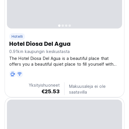
Hotelli
Hotel Diosa Del Agua
0.91km kaupungin keskustasta
The Hotel Diosa Del Agua is a beautiful place that
offers you a beautiful quiet place to fill yourself with
peace in Bacalar, the hotel has amenities such as
private parking, rest areas with sofas, ping-pong
tables, darts, televisions, tables , hammocks,...
Yksityishuoneet
Makuusaleja ei ole
€25.53
saatavilla