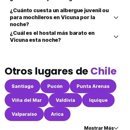
¿Cuánto cuesta un albergue juvenil ou
para mochileros en Vicuna por la
noche?
¿Cuál es el hostal más barato en
Vicuna esta noche?
Otros lugares de
Chile
Santiago
Pucón
Punta Arenas
Viña del Mar
Valdivia
Iquique
Valparaíso
Arica
Mostrar Más