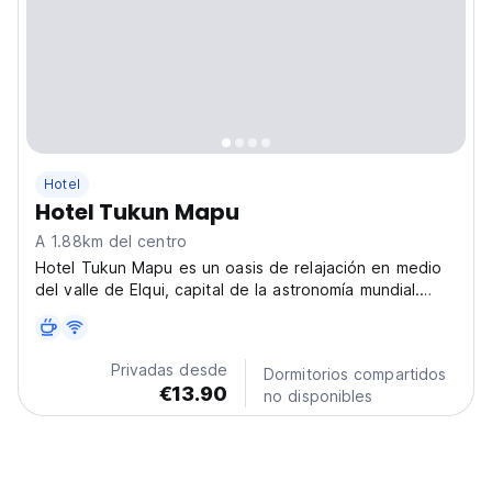
Hotel
Hotel Tukun Mapu
A 1.88km del centro
Hotel Tukun Mapu es un oasis de relajación en medio
del valle de Elqui, capital de la astronomía mundial.
Somos flexibles a los requerimientos de nuestros
clientes y nos adaptamos con facilidad a tu estilo para
que te sientas como en casa. Tenemos áreas verdes,...
Privadas desde
Dormitorios compartidos
€13.90
no disponibles