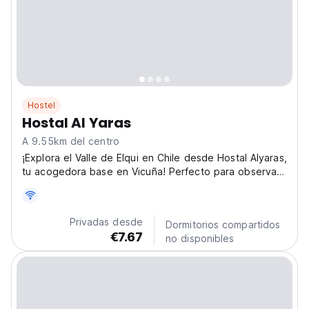
Hostel
Hostal Al Yaras
A 9.55km del centro
¡Explora el Valle de Elqui en Chile desde Hostal Alyaras,
tu acogedora base en Vicuña! Perfecto para observar
las estrellas y hacer recorridos por viñedos. Descubre
la magia de los hostales del Valle de Elqui. (Auto-
translated from original language)
Privadas desde
Dormitorios compartidos
€7.67
no disponibles