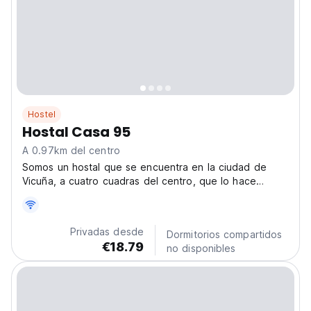
Hostel
Hostal Casa 95
A 0.97km del centro
Somos un hostal que se encuentra en la ciudad de
Vicuña, a cuatro cuadras del centro, que lo hace
caminable para llegar a este sector, pero a la vez lejos
del ruido del centro. Este hostal es un espacio
tranquilo, que le ha dado su espacio hogareño, que
Privadas desde
Dormitorios compartidos
permite...
€18.79
no disponibles