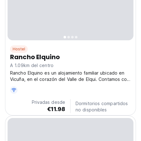
Hostel
Rancho Elquino
A 1.09km del centro
Rancho Elquino es un alojamiento familiar ubicado en
Vicuña, en el corazón del Valle de Elqui. Contamos con
habitaciones privadas, departamentos, cabaña y
camping, rodeados de amplias áreas verdes, piscina,
quinchos, estacionamiento grande y cancha de tenis....
Privadas desde
Dormitorios compartidos
€11.98
no disponibles