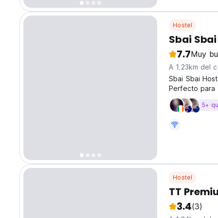
Hostel
Sbai Sbai 
7.7
Muy bu
A 1.23km del c
Sbai Sbai Hos
Perfecto para u
ocultas con ot
5+ q
Hostel
TT Premiu
3.4
(3)