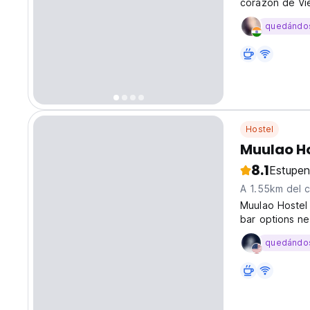
corazón de Vie
ambiente agrad
quedándo
Hostel
Muulao H
8.1
Estupe
A 1.55km del 
Muulao Hostel 
bar options ne
nightlife. Var
quedándo
bed mixed dor