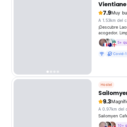
Vientiane
7.9
Muy bu
A 1.53km del 
¡Descubre Lao
acogedor. Lim
Vientián para 
5+ q
original langu
Covid-
Hostel
Sailomyen
9.3
Magníf
A 0.97km del 
Sailomyen Cafe
10+ 