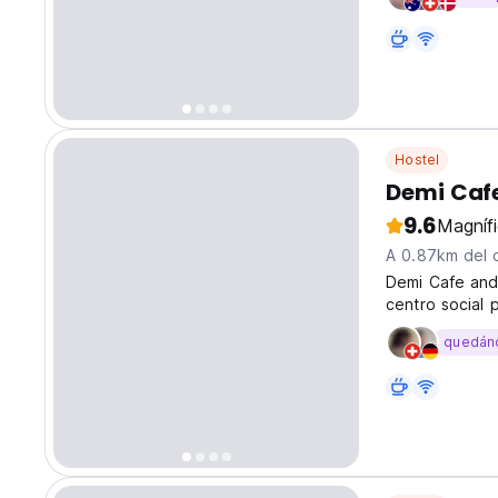
Hostel
Demi Cafe
9.6
Magníf
A 0.87km del 
Demi Cafe and 
centro social 
para explorar 
quedán
language)