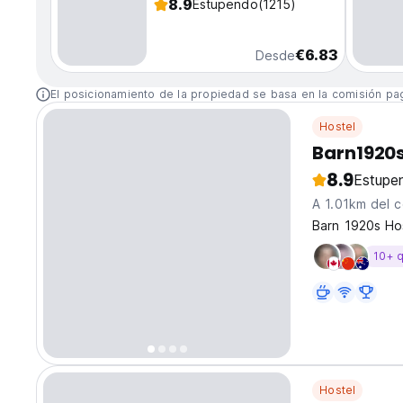
8.9
Estupendo
(1215)
€6.83
Desde
El posicionamiento de la propiedad se basa en la comisión pa
Hostel
Barn1920s
8.9
Estupe
A 1.01km del c
Barn 1920s Hos
10+ 
Hostel