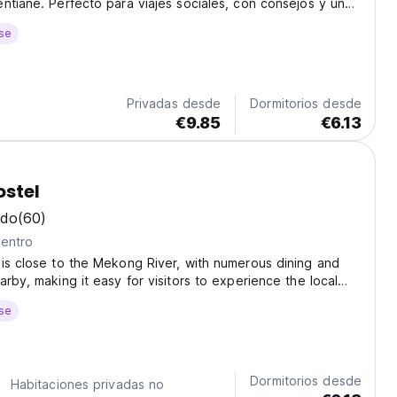
ntiane. Perfecto para viajes sociales, con consejos y un
able. (Auto-translated from original language)
se
Privadas desde
Dormitorios desde
€9.85
€6.13
ostel
ndo
(60)
centro
is close to the Mekong River, with numerous dining and
arby, making it easy for visitors to experience the local
ious room types are available at Muulao Hostel, including 6-
se
ms and 4-bed dorms. Make yourself...
Dormitorios desde
Habitaciones privadas no