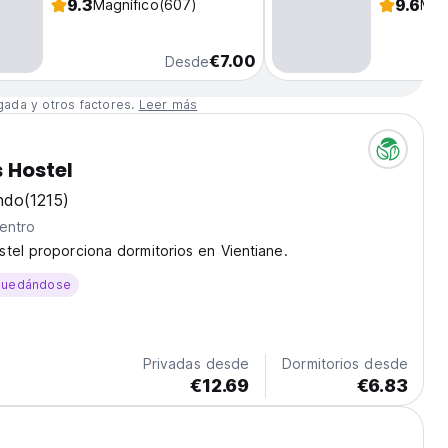
9.3
9.6
Magnífico
(607)
Mag
€7.00
Desde
gada y otros factores.
Leer más
 Hostel
ndo
(1215)
entro
tel proporciona dormitorios en Vientiane.
quedándose
Privadas desde
Dormitorios desde
€12.69
€6.83