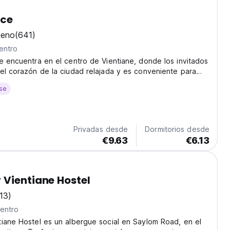
ace
ueno
(641)
entro
e encuentra en el centro de Vientiane, donde los invitados
el corazón de la ciudad relajada y es conveniente para
lquier aspecto.
se
Privadas desde
Dormitorios desde
€9.63
€6.13
Vientiane Hostel
(13)
centro
iane Hostel es un albergue social en Saylom Road, en el