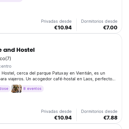
Privadas desde
Dormitorios desde
€10.94
€7.00
 and Hostel
ico
(7)
centro
Hostel, cerca del parque Patuxay en Vientián, es un
para viajeros. Un acogedor café-hostal en Laos, perfecto
templos y mercados locales. (Auto-translated from original
dose
8 eventos
Privadas desde
Dormitorios desde
€10.94
€7.88