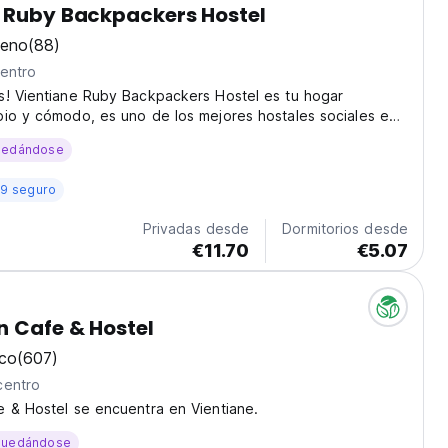
 Ruby Backpackers Hostel
eno
(88)
centro
s! Vientiane Ruby Backpackers Hostel es tu hogar
pio y cómodo, es uno de los mejores hostales sociales en
recorridos por la ciudad y templos. (Auto-translated from
uedándose
age)
19 seguro
Privadas desde
Dormitorios desde
€11.70
€5.07
 Cafe & Hostel
ico
(607)
centro
 & Hostel se encuentra en Vientiane.
quedándose