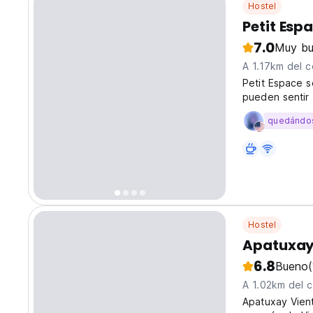
Hostel
Petit Esp
7.0
Muy b
A 1.17km del c
Petit Espace s
pueden sentir 
ellos para cua
quedándo
Hostel
Apatuxay 
6.8
Bueno
A 1.02km del 
Apatuxay Vient