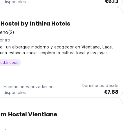
€6.13
disponibles
Hostel by Inthira Hotels
eno
(2)
entro
tel, un albergue moderno y acogedor en Vientiane, Laos.
na estancia social, explora la cultura local y las joyas
ros viajeros. (Auto-translated from original language)
uedándose
Dormitorios desde
Habitaciones privadas no
€7.88
disponibles
m Hostel Vientiane