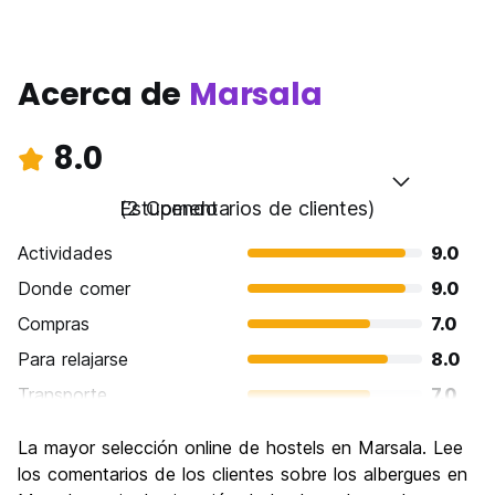
Acerca de
Marsala
8.0
Estupendo
(2 Comentarios de clientes)
Actividades
9.0
Donde comer
9.0
Compras
7.0
Para relajarse
8.0
Transporte
7.0
Visita de lugares de interés
8.0
La mayor selección online de hostels en Marsala. Lee
Cultura
8.0
los comentarios de los clientes sobre los albergues en