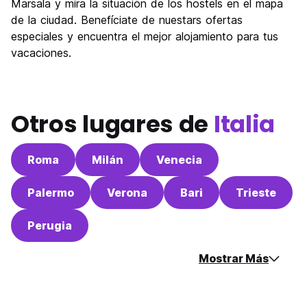
Fiesta
Marsala y mira la situación de los hostels en el mapa
7.0
de la ciudad. Benefíciate de nuestars ofertas
Calidad Precio
9.0
especiales y encuentra el mejor alojamiento para tus
vacaciones.
Otros lugares de
Italia
Roma
Milán
Venecia
Palermo
Verona
Bari
Trieste
Perugia
Mostrar Más