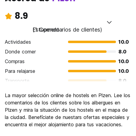
8.9
Estupendo
(1 Comentarios de clientes)
Actividades
10.0
Donde comer
8.0
Compras
10.0
Para relajarse
10.0
Transporte
8.0
Visita de lugares de interés
6.0
La mayor selección online de hostels en Plzen. Lee los
Cultura
10.0
comentarios de los clientes sobre los albergues en
Fiesta
Plzen y mira la situación de los hostels en el mapa de
10.0
la ciudad. Benefíciate de nuestars ofertas especiales y
Calidad Precio
8.0
encuentra el mejor alojamiento para tus vacaciones.