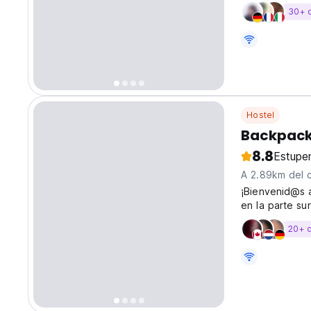
bares, pubs, r
30+ 
interés de Got
Hostel
Backpack
8.8
Estupe
A 2.89km del 
¡Bienvenid@s 
en la parte s
muchos bares, 
20+ 
de interés de 