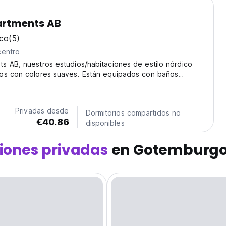
rtments AB
ico
(5)
centro
 AB, nuestros estudios/habitaciones de estilo nórdico
os con colores suaves. Están equipados con baños
igeradores, TV y Wi-Fi.
Privadas desde
Dormitorios compartidos no
€40.86
disponibles
iones privadas
en Gotemburg