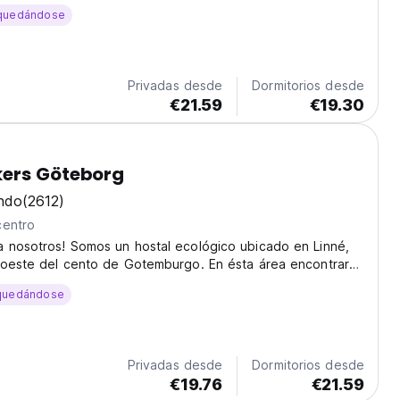
estaurantes, cafeterías y la mayoría de los lugares de
quedándose
emburgo, como su canal, jardín botánico...
Privadas desde
Dormitorios desde
€21.59
€19.30
ers Göteborg
ndo
(2612)
centro
a nosotros! Somos un hostal ecológico ubicado en Linné,
uroeste del cento de Gotemburgo. En ésta área encontrará
pubs, restaurantes, cafeterías y la mayoría de los lugares
quedándose
Gotemburgo, como su canal, jardín...
Privadas desde
Dormitorios desde
€19.76
€21.59