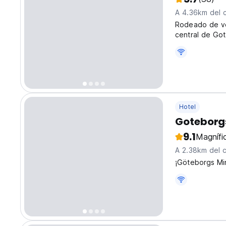
A 4.36km del 
Rodeado de veg
central de Go
Hotel
Goteborgs
9.1
Magnífi
A 2.38km del 
¡Göteborgs Mi