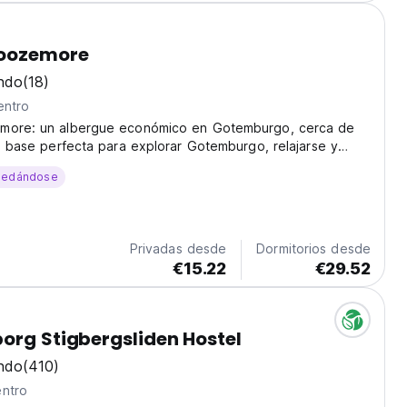
noozemore
ndo
(18)
entro
more: un albergue económico en Gotemburgo, cerca de
La base perfecta para explorar Gotemburgo, relajarse y
s viajeros. (Auto-translated from original language)
uedándose
Privadas desde
Dormitorios desde
€15.22
€29.52
org Stigbergsliden Hostel
ndo
(410)
entro