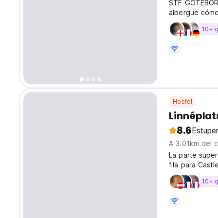
STF GOTEBORG
albergue cómo
ser tu hostal f
10+ 
Hostel
Linnéplat
8.6
Estupe
A 3.01km del 
La parte supe
fila para Cast
10+ 