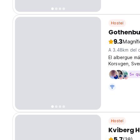
Hostel
Gothenbu
9.3
Magníf
A 3.48km del 
El albergue m
Korsvgen, Sve
5+ q
Hostel
Kviberg 
5.7
(38)