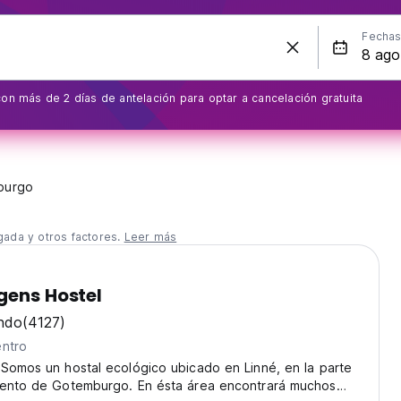
Fecha
on más de 2 días de antelación para optar a cancelación gratuita
burgo
gada y otros factores.
Leer más
gens Hostel
ndo
(4127)
entro
Somos un hostal ecológico ubicado en Linné, en la parte
cento de Gotemburgo. En ésta área encontrará muchos