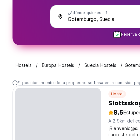
¿Adónde quieres ir?
Reserva c
Hostels
Europa Hostels
Suecia Hostels
Gotem
El posicionamiento de la propiedad se basa en la comisión pa
Hostel
Slottssko
8.5
Estupe
A 2.9km del c
¡Bienvenid@s! 
suroeste del 