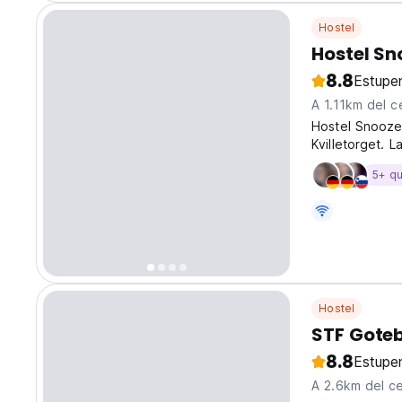
Hostel
Hostel S
8.8
Estupe
A 1.11km del c
Hostel Snooze
Kvilletorget. 
conocer a otro
5+ q
Hostel
STF Goteb
8.8
Estupe
A 2.6km del c