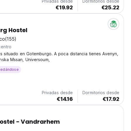
Privadas desde
Dormitorios desde
€19.92
€25.22
rg Hostel
ico
(155)
centro
ás situado en Gotemburgo. A poca distancia tienes Avenyn,
nska Mssan, Universoum,
uedándose
Privadas desde
Dormitorios desde
€14.16
€17.92
Hostel - Vandrarhem