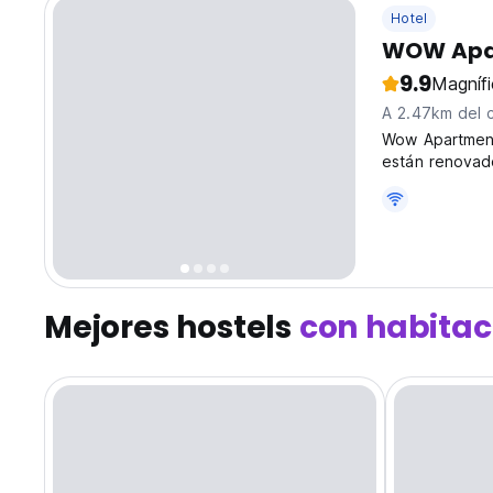
Hotel
WOW Apa
9.9
Magníf
A 2.47km del 
Wow Apartments
están renovad
privados, refr
Mejores hostels
con habitac