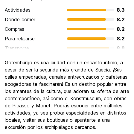
Actividades
8.3
Donde comer
8.2
Compras
8.2
Para relajarse
8.2
Transporte
8.9
Visita de lugares de interés
8.0
Gotemburgo es una ciudad con un encanto íntimo, a
Cultura
8.2
pesar de ser la segunda más grande de Suecia. ¡Sus
Fiesta
calles empedradas, canales entrecruzados y cafeterías
7.5
acogedoras te fascinarán! Es un destino popular entre
Calidad Precio
7.1
los amantes de la cultura, que adoran su oferta de arte
contemporáneo, así como el Konstmuseum, con obras
de Picasso y Monet. Podrás escoger entre múltiples
actividades, ya sea probar especialidades en distintos
locales, visitar sus boutiques o apuntarte a una
excursión por los archipiélagos cercanos.