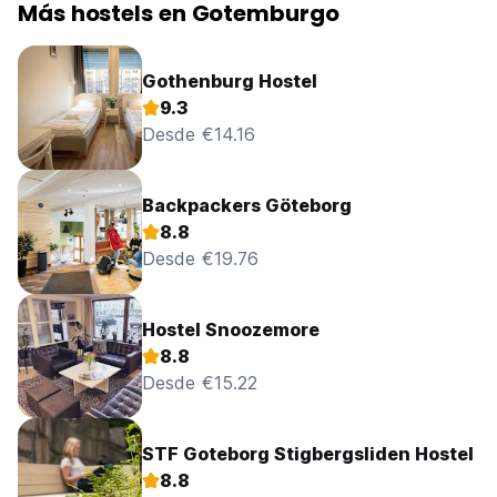
Más hostels en Gotemburgo
Gothenburg Hostel
9.3
Desde €14.16
Backpackers Göteborg
8.8
Desde €19.76
Hostel Snoozemore
8.8
Desde €15.22
STF Goteborg Stigbergsliden Hostel
8.8