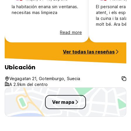
la habitación enana sin ventanas.
El personal era m
Vegagatan 21
necesitas mas limpieza
atent, i els espa
41311 Gotemburgo
la cuina i la sala
molt bé. Ara bé, l
les habitacions s
Read more
insuficient i els 
poc nets.
Ver todas las reseñas
Ubicación
Vegagatan 21, Gotemburgo, Suecia
A 2.9km del centro
Ver mapa