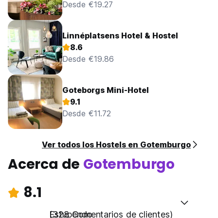
Desde €19.27
Linnéplatsens Hotel & Hostel
8.6
Desde €19.86
Goteborgs Mini-Hotel
9.1
Desde €11.72
Ver todos los Hostels en Gotemburgo
Acerca de
Gotemburgo
8.1
Estupendo
(328 Comentarios de clientes)