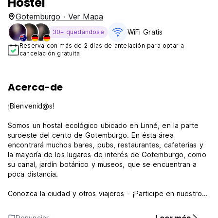
Hostel
Gotemburgo · Ver Mapa
WiFi Gratis
30+ quedándose
Reserva con más de 2 días de antelación para optar a
cancelación gratuita
Acerca-de
¡Bienvenid@s!
Somos un hostal ecológico ubicado en Linné, en la parte
suroeste del cento de Gotemburgo. En ésta área
encontrará muchos bares, pubs, restaurantes, cafeterías y
la mayoría de los lugares de interés de Gotemburgo, como
su canal, jardín botánico y museos, que se encuentran a
poca distancia.
Conozca la ciudad y otros viajeros - ¡Participe en nuestros
eventos sociales!
Los eventos que hacemos dependen del clima y la
Denunciar