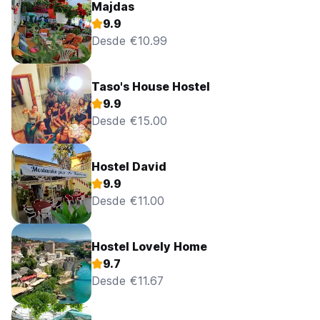
Majdas
9.9
Desde €10.99
Taso's House Hostel
9.9
Desde €15.00
Hostel David
9.9
Desde €11.00
Hostel Lovely Home
9.7
Desde €11.67