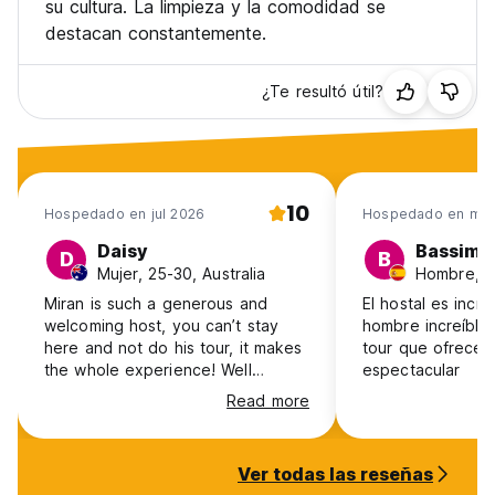
su cultura. La limpieza y la comodidad se
viejas trincheras, la infame torre de francotiradores y un
destacan constantemente.
viejo campo de concentración. Aprenderá en detalle no
solo sobre la guerra en Mostar, sino también en Bosnia y
Herzegovina. Aquí en Mostar, tiene la oportunidad única de
¿Te resultó útil?
escuchar las historias de aquellos que vivieron la guerra,
perspectivas que no encontrará en ningún otro lugar.
La gira de guerra incluye:
Las propias historias de Miran
10
Campos de concentración
Hospedado en jul 2026
Hospedado en may
Museo de guerra
Daisy
Bassim
Línea delantera
D
B
Mujer, 25-30, Australia
Hombre, 2
Arma
Únase a nosotros en nuestro albergue y hogar y
Miran is such a generous and
El hostal es incre
experimentará la hospitalidad bosnia local en su mejor
welcoming host, you can’t stay
hombre increíble
momento. ¡Esperamos verte pronto en el albergue Miran!
here and not do his tour, it makes
tour que ofrece 
(Auto-translated from original language)
the whole experience! Well
espectacular
located between the stations and
Read more
the bridge, clean, good facilities
and nice atmosphere. You will not
regret staying here while in
Ver todas las reseñas
Mostar