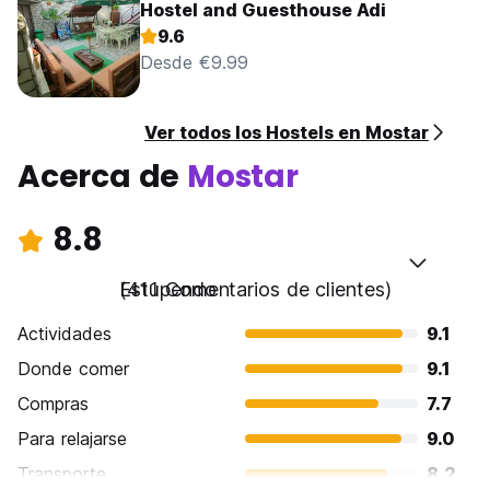
Hostel and Guesthouse Adi
9.6
Desde €9.99
Ver todos los Hostels en Mostar
Acerca de
Mostar
8.8
Estupendo
(411 Comentarios de clientes)
Actividades
9.1
Donde comer
9.1
Compras
7.7
Para relajarse
9.0
Transporte
8.2