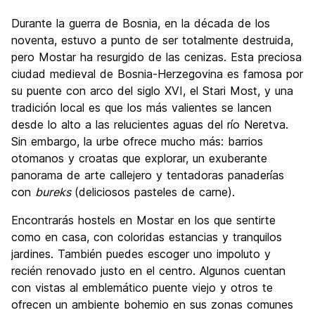
Visita de lugares de interés
9.4
Durante la guerra de Bosnia, en la década de los
Cultura
9.5
noventa, estuvo a punto de ser totalmente destruida,
Fiesta
pero Mostar ha resurgido de las cenizas. Esta preciosa
7.5
ciudad medieval de Bosnia-Herzegovina es famosa por
Calidad Precio
9.4
su puente con arco del siglo XVI, el Stari Most, y una
tradición local es que los más valientes se lancen
desde lo alto a las relucientes aguas del río Neretva.
Sin embargo, la urbe ofrece mucho más: barrios
otomanos y croatas que explorar, un exuberante
panorama de arte callejero y tentadoras panaderías
con
bureks
(deliciosos pasteles de carne).
Encontrarás hostels en Mostar en los que sentirte
como en casa, con coloridas estancias y tranquilos
jardines. También puedes escoger uno impoluto y
recién renovado justo en el centro. Algunos cuentan
con vistas al emblemático puente viejo y otros te
ofrecen un ambiente bohemio en sus zonas comunes