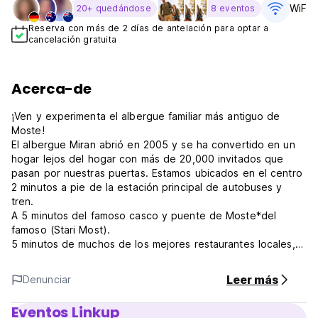
WiFi G
20+ quedándose
8 eventos
Reserva con más de 2 días de antelación para optar a
cancelación gratuita
Acerca-de
¡Ven y experimenta el albergue familiar más antiguo de
Moste!
El albergue Miran abrió en 2005 y se ha convertido en un
hogar lejos del hogar con más de 20,000 invitados que
pasan por nuestras puertas. Estamos ubicados en el centro
2 minutos a pie de la estación principal de autobuses y
tren.
A 5 minutos del famoso casco y puente de Moste*del
famoso (Stari Most).
5 minutos de muchos de los mejores restaurantes locales,
tiendas, bares, cafeterías y bancos.
Todo el día Herzegovina y War Tour comienzan 10 am
Leer más
Denunciar
Check -in - 9:00 - 22:00
Eventos Linkup
Echa un vistazo - 10 am