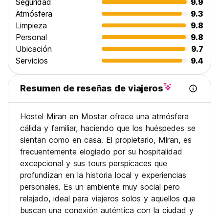
Seguridad
9.9
acantilado a lo largo del río Karst Buna que sale de las
Atmósfera
9.3
montañas circundantes.
Limpieza
9.8
Personal
9.8
Pocitelj: una ciudad bosnia preservada y fortificada que
Ubicación
9.7
data de 1383 con hermosos ejemplos de arquitectura
medieval y otomana.
Servicios
9.4
Cascadas de Kravice: una impresionante cascada en el río
Resumen de reseñas de viajeros
Trebizat, una joya natural en Herzegovina. Puedes nadar,
saltar y divertirte mucho.
Hostel Miran en Mostar ofrece una atmósfera
Fortica Hill Gran Hill detrás de Mostar con vistas
panorámicas de la ciudad y sus alrededores.
cálida y familiar, haciendo que los huéspedes se
sientan como en casa. El propietario, Miran, es
Base secreta: ubicado 350 m bajo tierra.
frecuentemente elogiado por su hospitalidad
excepcional y sus tours perspicaces que
Línea postal: la más larga de Bosnia y Herzegovina (570m).
profundizan en la historia local y experiencias
Miran's War Tour:
personales. Es un ambiente muy social pero
Retroceda en la historia y aprenda de primera mano sobre
relajado, ideal para viajeros solos y aquellos que
la vida en Mostar durante la Guerra de 1992 a 1995. La gira
buscan una conexión auténtica con la ciudad y
lo lleva por la calle que fue la primera línea Mostar, las