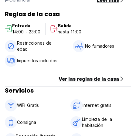
Leer más
decorada con un estilo estiloso con todos los equipos
necesarios para que te sientas más relajado y memorizable.
Reglas de la casa
Y el comedor ofrece a los viajeros el oportunidad de
explorar y compartir cultura con otros viajeros de todo el
Entrada
Salida
mundo. (Auto-translated from original language)
14:00 - 23:00
hasta 11:00
Restricciones de
No fumadores
edad
Impuestos incluidos
Ver las reglas de la casa
Servicios
WiFi Gratis
Internet gratis
Limpieza de la
Consigna
habitación