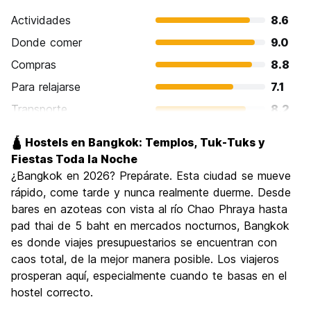
Actividades
8.6
Donde comer
9.0
Compras
8.8
Para relajarse
7.1
Transporte
8.2
Visita de lugares de interés
8.7
🛕 Hostels en Bangkok: Templos, Tuk-Tuks y
Cultura
8.8
Fiestas Toda la Noche
Fiesta
¿Bangkok en 2026? Prepárate. Esta ciudad se mueve
8.6
rápido, come tarde y nunca realmente duerme. Desde
Calidad Precio
8.6
bares en azoteas con vista al río Chao Phraya hasta
pad thai de 5 baht en mercados nocturnos, Bangkok
es donde viajes presupuestarios se encuentran con
caos total, de la mejor manera posible. Los viajeros
prosperan aquí, especialmente cuando te basas en el
hostel correcto.