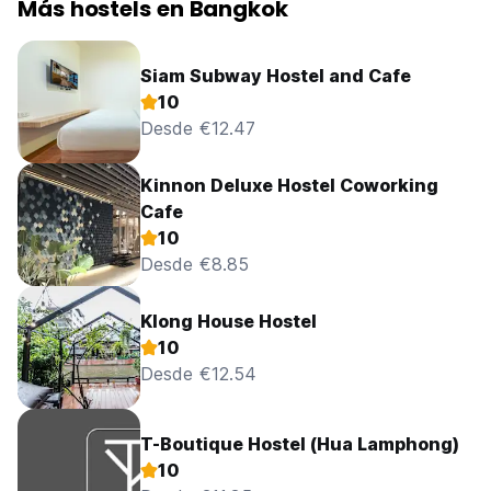
Más hostels en Bangkok
Siam Subway Hostel and Cafe
10
Desde €12.47
Kinnon Deluxe Hostel Coworking
Cafe
10
Desde €8.85
Klong House Hostel
10
Desde €12.54
T-Boutique Hostel (Hua Lamphong)
10