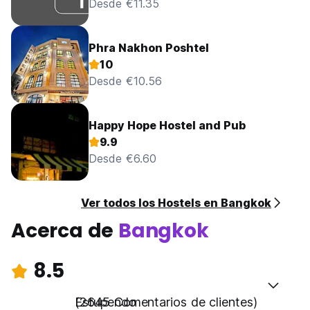
Desde €11.35
Phra Nakhon Poshtel
10
Desde €10.56
Happy Hope Hostel and Pub
9.9
Desde €6.60
Ver todos los Hostels en Bangkok
Acerca de
Bangkok
8.5
Estupendo
(2645 Comentarios de clientes)