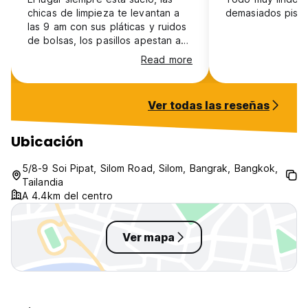
chicas de limpieza te levantan a
demasiados pisos
las 9 am con sus pláticas y ruidos
de bolsas, los pasillos apestan a
baño y el lobby huele a pies, los
Read more
cuartos apestan a comida
siempre, buen lugar si solo vas a
fiesta pero no para descansar o
Ver todas las reseñas
relajarse.
Ubicación
5/8-9 Soi Pipat, Silom Road, Silom, Bangrak, Bangkok,
Tailandia
A 4.4km del centro
Ver mapa