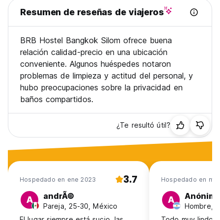
Resumen de reseñas de viajeros
BRB Hostel Bangkok Silom ofrece buena
relación calidad-precio en una ubicación
conveniente. Algunos huéspedes notaron
problemas de limpieza y actitud del personal, y
hubo preocupaciones sobre la privacidad en
baños compartidos.
¿Te resultó útil?
3.7
Hospedado en ene 2023
Hospedado en mar
andrÃ©
Anónim
A
A
Pareja, 25-30, México
Hombre, 4
El lugar siempre está sucio, las
Todo muy lindo s