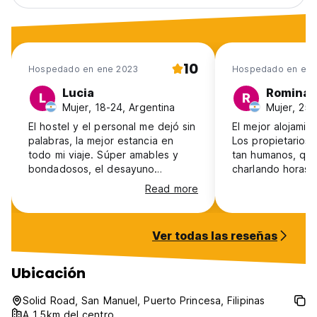
10
Hospedado en ene 2023
Hospedado en ene
Lucia
Romina
L
R
Mujer, 18-24, Argentina
Mujer, 25-
El hostel y el personal me dejó sin
El mejor alojamie
palabras, la mejor estancia en
Los propietarios
todo mi viaje. Súper amables y
tan humanos, que
bondadosos, el desayuno
charlando horas 
espectacular, excelente la
compartiendo mo
Read more
limpieza. Recomiendo mucho el
Realmente muy b
hostel si quieren sentirse
y la habitación m
acompañados, lo más parecido a
que el desayuno 
Ver todas las reseñas
un hogar.
Definitivamente v
muchos días!
Ubicación
Solid Road, San Manuel, Puerto Princesa, Filipinas
A 1.5km del centro