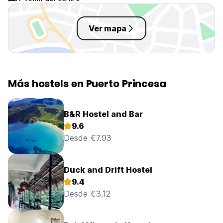
Ver mapa
Más hostels en Puerto Princesa
B&R Hostel and Bar
9.6
Desde €7.93
Duck and Drift Hostel
9.4
Desde €3.12