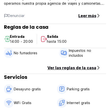
operamos nuestra propia agencia de viajes y camionetas.
Recogida y desayuno de aeropuerto gratis.
Leer más
Denunciar
Un cómodo mochileros/habitación doble tipo hostal,
habitación triple, habitación cuádruple, sala de grupo o
Reglas de la casa
familia, todos acondicionados, con televisores y baño
privado con duchas calientes y frías para el presupuesto y
Entrada
Salida
el estilo de vida de los invitados.
14:00 - 20:00
hasta 15:00
Wifi gratis en toda la propiedad y ofreciendo una barbería y
Impuestos no
terraza solar/cubierta de la azotea. (Auto-translated from
No fumadores
incluidos
original language)
Ver las reglas de la casa
Servicios
Desayuno gratis
Parking gratis
WiFi Gratis
Internet gratis