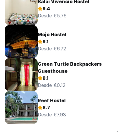
Balai Vivencio Hostel
9.4
Desde €5.76
Mojo Hostel
9.1
Desde €6.72
Green Turtle Backpackers
Guesthouse
9.1
Desde €0.12
Reef Hostel
8.7
Desde €7.93