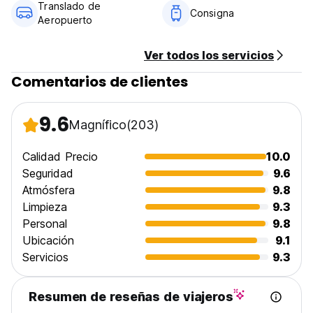
No hay cajeros automáticos en esta área, por favor traiga
Translado de
Consigna
suficiente efectivo para su viaje.
Aeropuerto
Si le gusta la ayuda con su transporte a nuestro lugar,
envíenos un correo electrónico.
Ver todos los servicios
¡Te veremos pronto! (Auto-translated from original
language)
Comentarios de clientes
9.6
Magnífico
(203)
Calidad Precio
10.0
Seguridad
9.6
Atmósfera
9.8
Limpieza
9.3
Personal
9.8
Ubicación
9.1
Servicios
9.3
Resumen de reseñas de viajeros