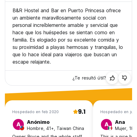
B&R Hostel and Bar en Puerto Princesa ofrece
un ambiente maravillosamente social con
personal increíblemente amable y servicial que
hace que los huéspedes se sientan como en
familia. Es elogiado por su excelente comida y
su proximidad a playas hermosas y tranquilas, lo
que lo hace ideal para viajeros que buscan un
escape relajante.
¿Te resultó útil?
9.1
Hospedado en feb 2020
Hospedado en jul 
Anónimo
Ana
A
A
Hombre, 41+, Taiwan China
Mujer, 18-
Owner Bryce and the whole staff
This is a nice hos